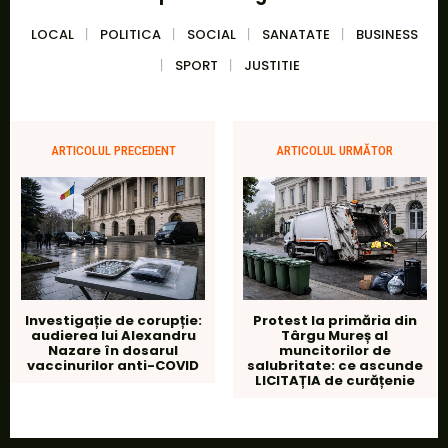
LOCAL
POLITICA
SOCIAL
SANATATE
BUSINESS
SPORT
JUSTITIE
ARTICOLUL PRECEDENT
ARTICOLUL URMĂTOR
Investigație de corupție:
Protest la primăria din
audierea lui Alexandru
Târgu Mureș al
Nazare în dosarul
muncitorilor de
vaccinurilor anti-COVID
salubritate: ce ascunde
LICITAȚIA de curățenie