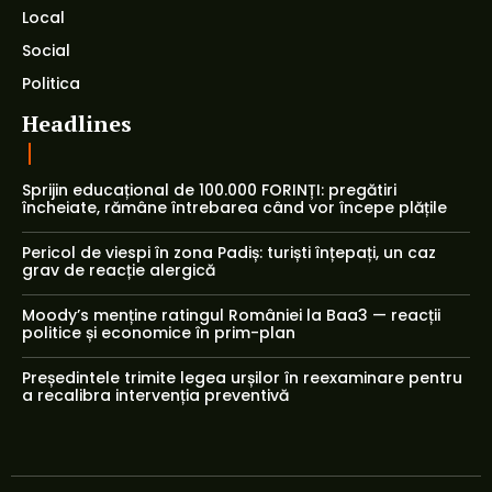
Local
Social
Politica
Headlines
Sprijin educațional de 100.000 FORINȚI: pregătiri
încheiate, rămâne întrebarea când vor începe plățile
Pericol de viespi în zona Padiș: turiști înțepați, un caz
grav de reacție alergică
Moody’s menține ratingul României la Baa3 — reacții
politice și economice în prim-plan
Președintele trimite legea urșilor în reexaminare pentru
a recalibra intervenția preventivă