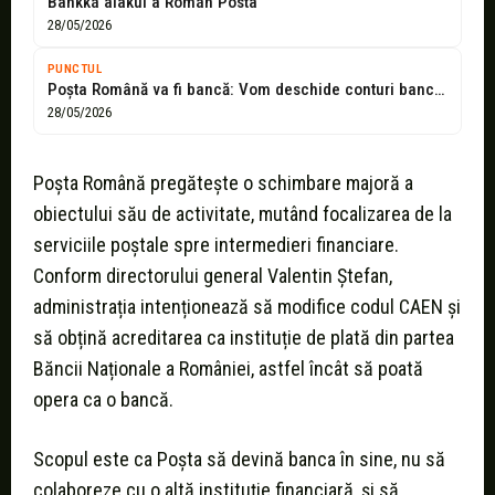
Bankká alakul a Román Posta
28/05/2026
PUNCTUL
Poșta Română va fi bancă: Vom deschide conturi bancare, cărora le vom...
28/05/2026
Poșta Română pregătește o schimbare majoră a
obiectului său de activitate, mutând focalizarea de la
serviciile poștale spre intermedieri financiare.
Conform directorului general Valentin Ștefan,
administrația intenționează să modifice codul CAEN și
să obțină acreditarea ca instituție de plată din partea
Băncii Naționale a României, astfel încât să poată
opera ca o bancă.
Scopul este ca Poșta să devină banca în sine, nu să
colaboreze cu o altă instituție financiară, și să