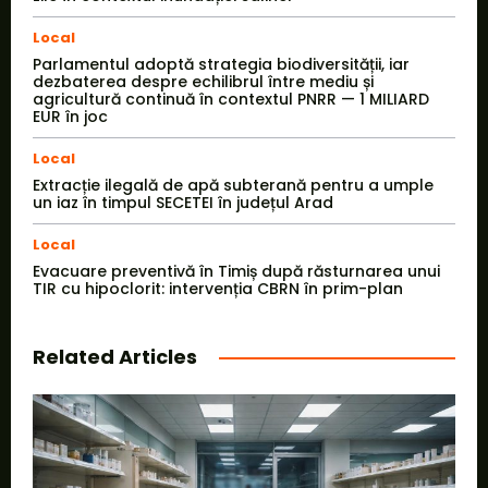
Local
Parlamentul adoptă strategia biodiversității, iar
dezbaterea despre echilibrul între mediu și
agricultură continuă în contextul PNRR — 1 MILIARD
EUR în joc
Local
Extracție ilegală de apă subterană pentru a umple
un iaz în timpul SECETEI în județul Arad
Local
Evacuare preventivă în Timiș după răsturnarea unui
TIR cu hipoclorit: intervenția CBRN în prim-plan
Related Articles