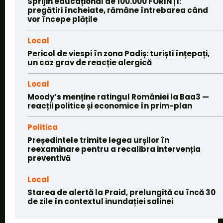
Sprijin educațional de 100.000 FORINȚI:
pregătiri încheiate, rămâne întrebarea când
vor începe plățile
Local
Pericol de viespi în zona Padiș: turiști înțepați,
un caz grav de reacție alergică
Local
Moody’s menține ratingul României la Baa3 —
reacții politice și economice în prim-plan
Politica
Președintele trimite legea urșilor în
reexaminare pentru a recalibra intervenția
preventivă
Local
Starea de alertă la Praid, prelungită cu încă 30
de zile în contextul inundației salinei