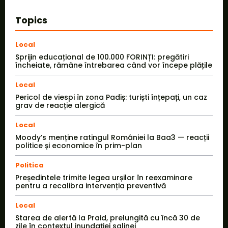
Topics
Local
Sprijin educațional de 100.000 FORINȚI: pregătiri
încheiate, rămâne întrebarea când vor începe plățile
Local
Pericol de viespi în zona Padiș: turiști înțepați, un caz
grav de reacție alergică
Local
Moody’s menține ratingul României la Baa3 — reacții
politice și economice în prim-plan
Politica
Președintele trimite legea urșilor în reexaminare
pentru a recalibra intervenția preventivă
Local
Starea de alertă la Praid, prelungită cu încă 30 de
zile în contextul inundației salinei