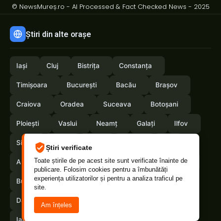
© NewsMureș.ro - AI Processed & Fact Checked News - 2025
Știri din alte orașe
Iași
Cluj
Bistrița
Constanța
Timișoara
București
Bacău
Brașov
Craiova
Oradea
Suceava
Botoșani
Ploiești
Vaslui
Neamț
Galați
Ilfov
Sibiu
Arad
Alba
Tulcea
Olt
Știri verificate
Toate știrile de pe acest site sunt verificate înainte de
Arges
Maramures
Vrancea
Satumare
publicare. Folosim cookies pentru a îmbunătăți
experiența utilizatorilor și pentru a analiza traficul pe
Buzau
Braila
Calarasi
Caras-Severin
site.
Dambovita
Giurgiu
Gorj
Hunedoara
Am înțeles
Ialomita
Mehedinti
Salaj
Teleorman