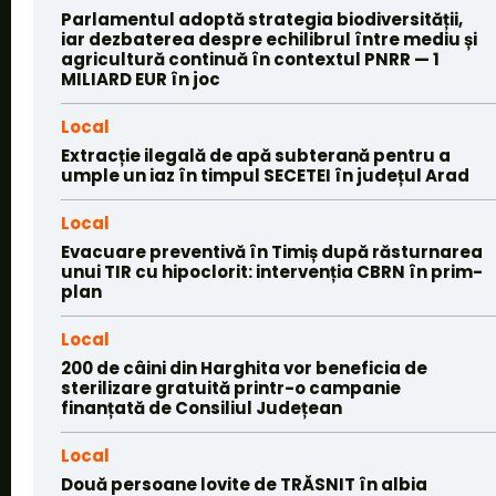
Parlamentul adoptă strategia biodiversității,
iar dezbaterea despre echilibrul între mediu și
agricultură continuă în contextul PNRR — 1
MILIARD EUR în joc
Local
Extracție ilegală de apă subterană pentru a
umple un iaz în timpul SECETEI în județul Arad
Local
Evacuare preventivă în Timiș după răsturnarea
unui TIR cu hipoclorit: intervenția CBRN în prim-
plan
Local
200 de câini din Harghita vor beneficia de
sterilizare gratuită printr-o campanie
finanțată de Consiliul Județean
Local
Două persoane lovite de TRĂSNIT în albia