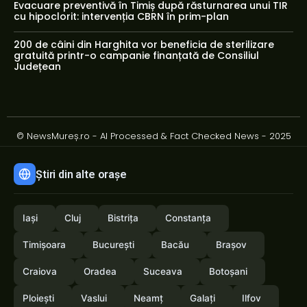
Evacuare preventivă în Timiș după răsturnarea unui TIR
cu hipoclorit: intervenția CBRN în prim-plan
200 de câini din Harghita vor beneficia de sterilizare
gratuită printr-o campanie finanțată de Consiliul
Județean
© NewsMureș.ro - AI Processed & Fact Checked News - 2025
Știri din alte orașe
Iași
Cluj
Bistrița
Constanța
Timișoara
București
Bacău
Brașov
Craiova
Oradea
Suceava
Botoșani
Ploiești
Vaslui
Neamț
Galați
Ilfov