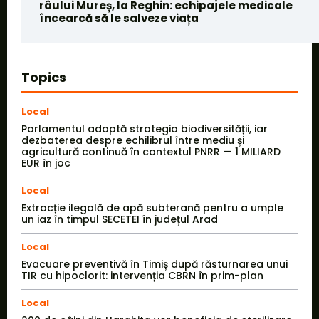
râului Mureș, la Reghin: echipajele medicale
încearcă să le salveze viața
Topics
Local
Parlamentul adoptă strategia biodiversității, iar
dezbaterea despre echilibrul între mediu și
agricultură continuă în contextul PNRR — 1 MILIARD
EUR în joc
Local
Extracție ilegală de apă subterană pentru a umple
un iaz în timpul SECETEI în județul Arad
Local
Evacuare preventivă în Timiș după răsturnarea unui
TIR cu hipoclorit: intervenția CBRN în prim-plan
Local