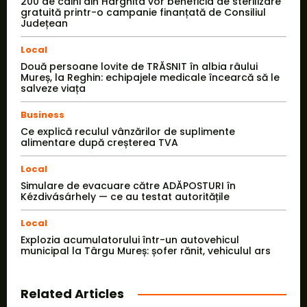
200 de câini din Harghita vor beneficia de sterilizare
gratuită printr-o campanie finanțată de Consiliul
Județean
Local
Două persoane lovite de TRĂSNIT în albia râului
Mureș, la Reghin: echipajele medicale încearcă să le
salveze viața
Business
Ce explică reculul vânzărilor de suplimente
alimentare după creșterea TVA
Local
Simulare de evacuare către ADĂPOSTURI în
Kézdivásárhely — ce au testat autoritățile
Local
Explozia acumulatorului într-un autovehicul
municipal la Târgu Mureș: șofer rănit, vehiculul ars
Related Articles