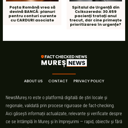
Poșta Română vrea să
Spitalul de Urgență din
devină BANCĂ: planuri
Csíkszereda: 30.659
pentru conturi curente
pacienți tratați anul
cu CARDURI asociate
trecut, dar cine primește
prioritizarea în urgențe?
ABOUT US
CONTACT
PRIVACY POLICY
NewsMureș.ro este o platformă digitală de știri locale și
regionale, validată prin procese riguroase de fact-checking.
Aici găsești informații actualizate, relevante și verificate despre
ce se întâmplă în Mureș și în împrejurimi — rapid, obiectiv și fără