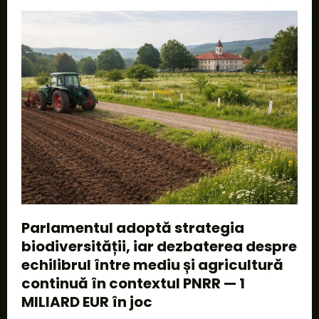
Parlamentul adoptă strategia
biodiversității, iar dezbaterea despre
echilibrul între mediu și agricultură
continuă în contextul PNRR — 1
MILIARD EUR în joc