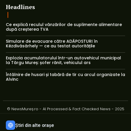
Headlines
Ce explică reculul vânzărilor de suplimente alimentare
după creșterea TVA
Simulare de evacuare către ADĂPOSTURI în
Kézdivásárhely — ce au testat autoritățile
Explozia acumulatorului într-un autovehicul municipal
la Târgu Mureș: șofer rănit, vehiculul ars
Întâlnire de husari și tabără de tir cu arcul organizate la
Alvinc
© NewsMureș.ro - AI Processed & Fact Checked News - 2025
Știri din alte orașe