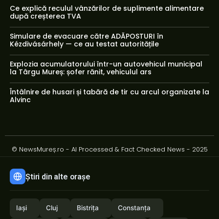
Ce explică reculul vânzărilor de suplimente alimentare
după creșterea TVA
Simulare de evacuare către ADĂPOSTURI în
Kézdivásárhely — ce au testat autoritățile
Explozia acumulatorului într-un autovehicul municipal
la Târgu Mureș: șofer rănit, vehiculul ars
Întâlnire de husari și tabără de tir cu arcul organizate la
Alvinc
© NewsMureș.ro - AI Processed & Fact Checked News - 2025
Știri din alte orașe
Iași
Cluj
Bistrița
Constanța