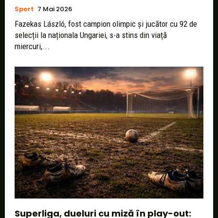
Sport
7 Mai 2026
Fazekas László, fost campion olimpic și jucător cu 92 de
selecții la naționala Ungariei, s-a stins din viață
miercuri,...
Superliga, dueluri cu miză în play-out: