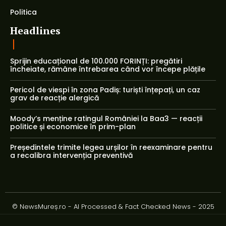
Politica
Headlines
Sprijin educațional de 100.000 FORINȚI: pregătiri
încheiate, rămâne întrebarea când vor începe plățile
Pericol de viespi în zona Padiș: turiști înțepați, un caz
grav de reacție alergică
Moody’s menține ratingul României la Baa3 — reacții
politice și economice în prim-plan
Președintele trimite legea urșilor în reexaminare pentru
a recalibra intervenția preventivă
© NewsMureș.ro - AI Processed & Fact Checked News - 2025