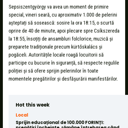
Sepsiszentgyörgy va avea un moment de primire
special, vineri seară, cu aproximativ 1.000 de pelerini
așteptați să sosească: sosire la ora 18:15, o scurtă
oprire de 40 de minute, apoi plecare spre Csíkszereda
la 18:55, însoțiți de ansambluri folclorice, muzică și
preparete tradiționale precum kürtőskalács și
pogăceli. Autoritățile locale roagă locuitorii să
participe cu bucurie în siguranță, să respecte regulile
poliției și să ofere sprijin pelerinilor în toate
momentele pregătirilor și desfășurării manifestărilor.
Hot this week
Local
Sprijin educațional de 100.000 FORINȚI:
pregătiri încheiate, rămâne întrebarea când