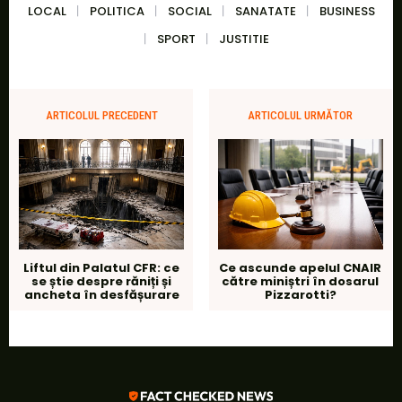
LOCAL
POLITICA
SOCIAL
SANATATE
BUSINESS
SPORT
JUSTITIE
ARTICOLUL PRECEDENT
ARTICOLUL URMĂTOR
Liftul din Palatul CFR: ce
Ce ascunde apelul CNAIR
se știe despre răniți și
către miniștri în dosarul
ancheta în desfășurare
Pizzarotti?