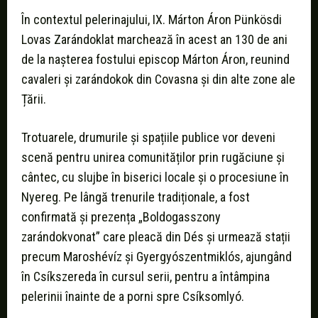
În contextul pelerinajului, IX. Márton Áron Pünkösdi
Lovas Zarándoklat marchează în acest an 130 de ani
de la nașterea fostului episcop Márton Áron, reunind
cavaleri și zarándokok din Covasna și din alte zone ale
Țării.
Trotuarele, drumurile și spațiile publice vor deveni
scenă pentru unirea comunităților prin rugăciune și
cântec, cu slujbe în biserici locale și o procesiune în
Nyereg. Pe lângă trenurile tradiționale, a fost
confirmată și prezența „Boldogasszony
zarándokvonat” care pleacă din Dés și urmează stații
precum Maroshévíz și Gyergyószentmiklós, ajungând
în Csíkszereda în cursul serii, pentru a întâmpina
pelerinii înainte de a porni spre Csíksomlyó.