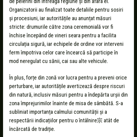
de pelerini din întreaga regiune și din afara ei.
Organizatorii au finalizat toate detaliile pentru sosiri
și procesiuni, iar autoritățile au anunțat măsuri
stricte: drumurile către zona ceremonială vor fi
închise începând de vineri seara pentru a facilita
circulația sigură, iar echipele de ordine vor interveni
ferm împotriva celor care încearcă să participe în
mod neregulat cu sănii, cai sau alte vehicule.
În plus, forțe din zonă vor lucra pentru a preveni orice
perturbare, iar autoritățile avertizează despre riscuri
din natură, inclusiv măsuri pentru a îndepărta urșii din
zona împrejurimilor înainte de misa de sâmbătă. S-a
subliniat importanța calmului comunității și a
respectării indicațiilor pentru o întâlnire宗 atât de
încărcată de tradiție.