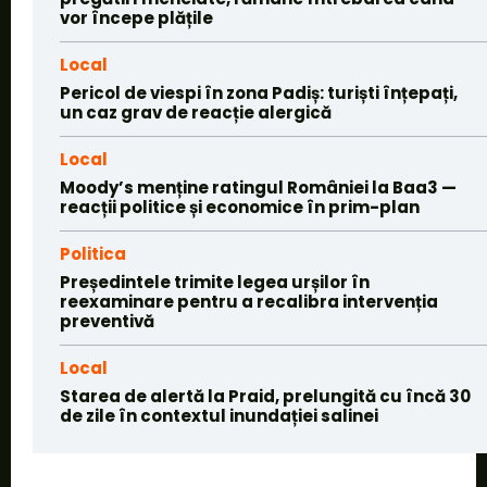
vor începe plățile
Local
Pericol de viespi în zona Padiș: turiști înțepați,
un caz grav de reacție alergică
Local
Moody’s menține ratingul României la Baa3 —
reacții politice și economice în prim-plan
Politica
Președintele trimite legea urșilor în
reexaminare pentru a recalibra intervenția
preventivă
Local
Starea de alertă la Praid, prelungită cu încă 30
de zile în contextul inundației salinei