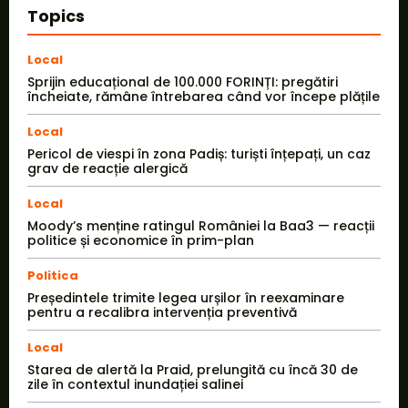
Topics
Local
Sprijin educațional de 100.000 FORINȚI: pregătiri
încheiate, rămâne întrebarea când vor începe plățile
Local
Pericol de viespi în zona Padiș: turiști înțepați, un caz
grav de reacție alergică
Local
Moody’s menține ratingul României la Baa3 — reacții
politice și economice în prim-plan
Politica
Președintele trimite legea urșilor în reexaminare
pentru a recalibra intervenția preventivă
Local
Starea de alertă la Praid, prelungită cu încă 30 de
zile în contextul inundației salinei