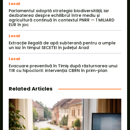
Local
Parlamentul adoptă strategia biodiversității, iar
dezbaterea despre echilibrul între mediu și
agricultură continuă în contextul PNRR — 1 MILIARD
EUR în joc
Local
Extracție ilegală de apă subterană pentru a umple
un iaz în timpul SECETEI în județul Arad
Local
Evacuare preventivă în Timiș după răsturnarea unui
TIR cu hipoclorit: intervenția CBRN în prim-plan
Related Articles