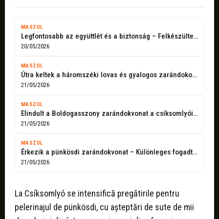
MASZOL
Legfontosabb az együttlét és a biztonság – Felkészültek a szervezők a csíksomlyói...
20/05/2026
MASZOL
Útra keltek a háromszéki lovas és gyalogos zarándokok: imaszalagokkal tartanak Csíksomlyóra
21/05/2026
MASZOL
Elindult a Boldogasszony zarándokvonat a csíksomlyói pünkösdi búcsúra
21/05/2026
MASZOL
Érkezik a pünkösdi zarándokvonat – Különleges fogadtatással készülnek Sepsiszentgyörgyön
21/05/2026
La Csíksomlyó se intensifică pregătirile pentru
pelerinajul de pünkösdi, cu așteptări de sute de mii