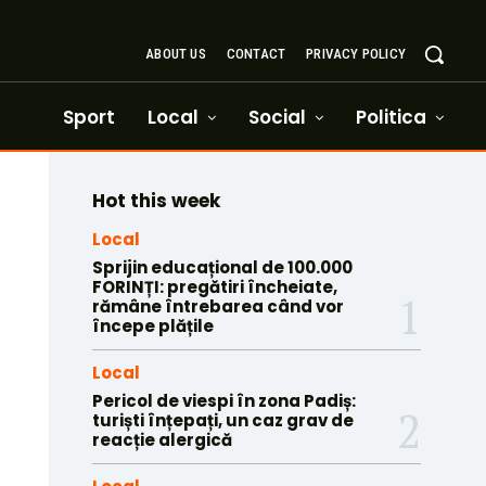
ABOUT US
CONTACT
PRIVACY POLICY
Sport
Local
Social
Politica
Hot this week
Local
Sprijin educațional de 100.000
FORINȚI: pregătiri încheiate,
rămâne întrebarea când vor
începe plățile
Local
Pericol de viespi în zona Padiș:
turiști înțepați, un caz grav de
reacție alergică