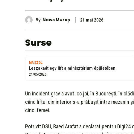
By
News Mureș
21 mai 2026
Surse
MASZOL
Leszakadt egy lift a minisztérium épületében
21/05/2026
Un incident grav a avut loc joi, în București, în clăd
când liftul din interior s-a prăbușit între mezanin și
cinci femei.
Potrivit DSU, Raed Arafat a declarat pentru Digi24 că