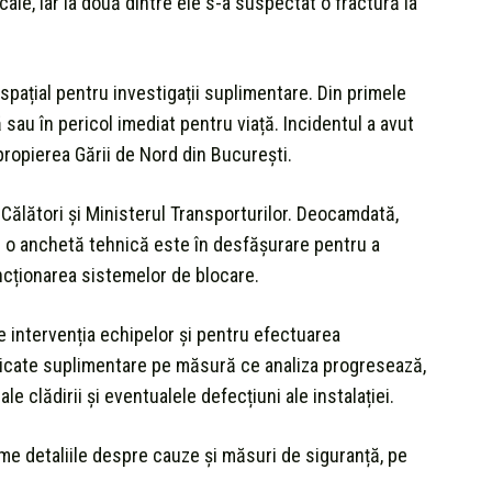
cale, iar la două dintre ele s-a suspectat o fractură la
spațial pentru investigații suplimentare. Din primele
ă sau în pericol imediat pentru viață. Incidentul a avut
apropierea Gării de Nord din București.
 Călători și Ministerul Transporturilor. Deocamdată,
 iar o anchetă tehnică este în desfășurare pentru a
funcționarea sistemelor de blocare.
ite intervenția echipelor și pentru efectuarea
unicate suplimentare pe măsură ce analiza progresează,
 clădirii și eventualele defecțiuni ale instalației.
me detaliile despre cauze și măsuri de siguranță, pe