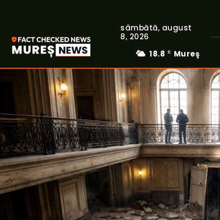
sâmbătă, august
8, 2026
18.8
Mureş
C