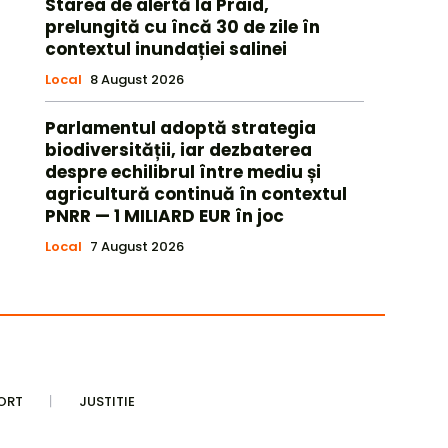
Starea de alertă la Praid,
prelungită cu încă 30 de zile în
contextul inundației salinei
Local
8 August 2026
Parlamentul adoptă strategia
biodiversității, iar dezbaterea
despre echilibrul între mediu și
agricultură continuă în contextul
PNRR — 1 MILIARD EUR în joc
Local
7 August 2026
ORT
JUSTITIE