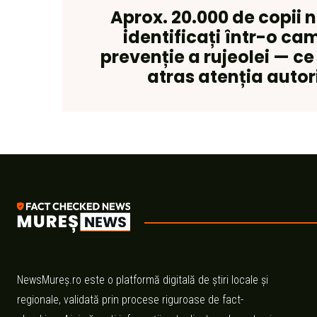
Aprox. 20.000 de copii 
identificați într-o c
prevenție a rujeolei — c
atras atenția autori
NewsMureș.ro este o platformă digitală de știri locale și
regionale, validată prin procese riguroase de fact-