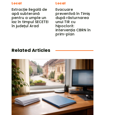
Local
Local
Extracție ilegală de
Evacuare
apă subterană
preventivă în Timiș
pentru a umple un
după răsturnarea
iaz în timpul SECETEI
unui TIR cu
în județul Arad
hipoclorit:
intervenția CBRN în
prim-plan
Related Articles