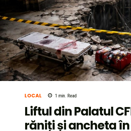
LOCAL
1
min.
Read
Liftul din Palatul C
răniți și ancheta î