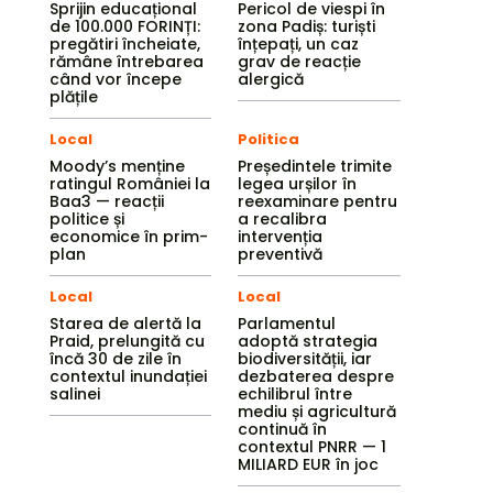
Sprijin educațional
Pericol de viespi în
de 100.000 FORINȚI:
zona Padiș: turiști
pregătiri încheiate,
înțepați, un caz
rămâne întrebarea
grav de reacție
când vor începe
alergică
plățile
Local
Politica
Moody’s menține
Președintele trimite
ratingul României la
legea urșilor în
Baa3 — reacții
reexaminare pentru
politice și
a recalibra
economice în prim-
intervenția
plan
preventivă
Local
Local
Starea de alertă la
Parlamentul
Praid, prelungită cu
adoptă strategia
încă 30 de zile în
biodiversității, iar
contextul inundației
dezbaterea despre
salinei
echilibrul între
mediu și agricultură
continuă în
contextul PNRR — 1
MILIARD EUR în joc