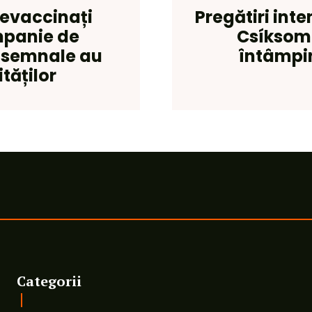
nevaccinați
Pregătiri inte
ampanie de
Csíksoml
e semnale au
întâmpin
tăților
Categorii