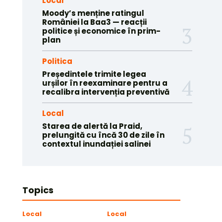
Local
Moody’s menține ratingul
României la Baa3 — reacții
politice și economice în prim-
plan
Politica
Președintele trimite legea
urșilor în reexaminare pentru a
recalibra intervenția preventivă
Local
Starea de alertă la Praid,
prelungită cu încă 30 de zile în
contextul inundației salinei
Topics
Local
Local