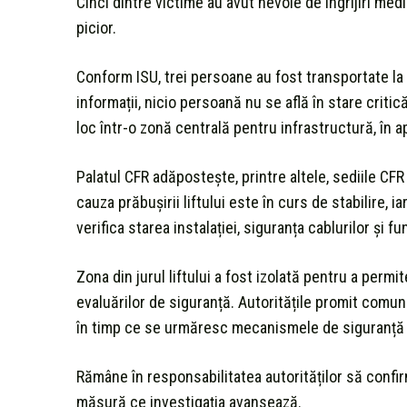
Cinci dintre victime au avut nevoie de îngrijiri medi
picior.
Conform ISU, trei persoane au fost transportate la 
informații, nicio persoană nu se află în stare critic
loc într-o zonă centrală pentru infrastructură, în 
Palatul CFR adăpostește, printre altele, sediile CFR
cauza prăbușirii liftului este în curs de stabilire,
verifica starea instalației, siguranța cablurilor și 
Zona din jurul liftului a fost izolată pentru a perm
evaluărilor de siguranță. Autoritățile promit com
în timp ce se urmăresc mecanismele de siguranță ale
Rămâne în responsabilitatea autorităților să confir
măsură ce investigația avansează.