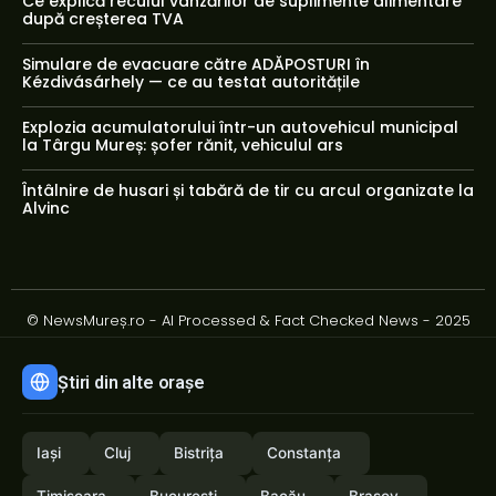
Ce explică reculul vânzărilor de suplimente alimentare
după creșterea TVA
Simulare de evacuare către ADĂPOSTURI în
Kézdivásárhely — ce au testat autoritățile
Explozia acumulatorului într-un autovehicul municipal
la Târgu Mureș: șofer rănit, vehiculul ars
Întâlnire de husari și tabără de tir cu arcul organizate la
Alvinc
© NewsMureș.ro - AI Processed & Fact Checked News - 2025
Știri din alte orașe
Iași
Cluj
Bistrița
Constanța