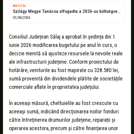
MASZOL
Szilágy Megye Tanácsa elfogadta a 2026-os költségvetés módosítását
01/06/2026
Consiliul Județean Sălaj a aprobat în ședința din 1
iunie 2026 modificarea bugetului pe anul în curs, o
decizie menită să ajusteze resursele la nevoile reale
ale infrastructurii județene. Conform proiectului de
hotărâre, veniturile au fost majorate cu 328.580 lei,
sumă provenită din dividendele plătite de societățile
comerciale aflate în proprietatea județului.
În aceeași măsură, cheltuielile au fost crescute cu
aceeași sumă, indicând direcționarea noilor fonduri
către întreținerea drumurilor județene, reparații și
operarea acestora, precum și către finanțarea unor