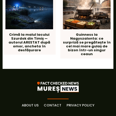
Crimă la malul lacului
Guinness la
Szurdok din Timiș —
Nagyszalonta: ce
autorul ARESTAT după
surpriză se pregătește în
omor, ancheta în
cel mai mare gulaș de
desfășurare
bizon într-un singur
ceaun
ABOUT US
CONTACT
PRIVACY POLICY