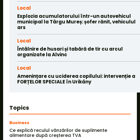
Local
Explozia acumulatorului într-un autovehicul
municipal la Târgu Mureș: șofer rănit, vehiculul
ars
Local
Întâlnire de husari și tabără de tir cu arcul
organizate la Alvinc
Local
Amenințare cu uciderea copilului: intervenție a
FORȚELOR SPECIALE în Urikány
Topics
Business
Ce explică reculul vânzărilor de suplimente
alimentare după creșterea TVA