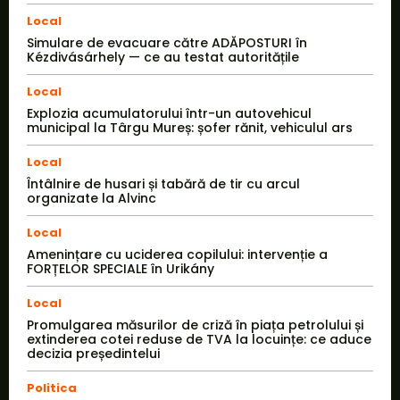
Local
Simulare de evacuare către ADĂPOSTURI în
Kézdivásárhely — ce au testat autoritățile
Local
Explozia acumulatorului într-un autovehicul
municipal la Târgu Mureș: șofer rănit, vehiculul ars
Local
Întâlnire de husari și tabără de tir cu arcul
organizate la Alvinc
Local
Amenințare cu uciderea copilului: intervenție a
FORȚELOR SPECIALE în Urikány
Local
Promulgarea măsurilor de criză în piața petrolului și
extinderea cotei reduse de TVA la locuințe: ce aduce
decizia președintelui
Politica