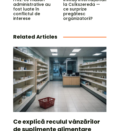
administrative au
la Csíkszereda —
fost luate în
ce surprize
conflictul de
pregătesc
interese
organizatorii?
Related Articles
Ce explică reculul vânzărilor
de suplimente alimentare