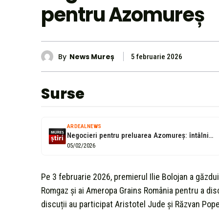
pentru Azomureș
By
News Mureș
5 februarie 2026
Surse
ARDEALNEWS
Negocieri pentru preluarea Azomureș: întâlnire la Palatul Victoria între premier, Romgaz și...
05/02/2026
Pe 3 februarie 2026, premierul Ilie Bolojan a găzduit
Romgaz și ai Ameropa Grains România pentru a disc
discuții au participat Aristotel Jude și Răzvan Po