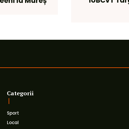
IUBCvT Târ
iceeni la Mureș
Categorii
Sport
Local