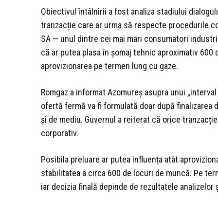
Obiectivul întâlnirii a fost analiza stadiului dialog
tranzacție care ar urma să respecte procedurile cor
SA — unul dintre cei mai mari consumatori industria
că ar putea plasa în șomaj tehnic aproximativ 600 de
aprovizionarea pe termen lung cu gaze.
Romgaz a informat Azomureș asupra unui „interval d
ofertă fermă va fi formulată doar după finalizarea du
și de mediu. Guvernul a reiterat că orice tranzacție
corporativ.
Posibila preluare ar putea influența atât aproviziona
stabilitatea a circa 600 de locuri de muncă. Pe ter
iar decizia finală depinde de rezultatele analizelor 