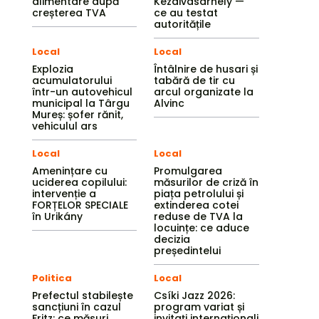
alimentare după
Kézdivásárhely —
creșterea TVA
ce au testat
autoritățile
Local
Local
Explozia
Întâlnire de husari și
acumulatorului
tabără de tir cu
într-un autovehicul
arcul organizate la
municipal la Târgu
Alvinc
Mureș: șofer rănit,
vehiculul ars
Local
Local
Amenințare cu
Promulgarea
uciderea copilului:
măsurilor de criză în
intervenție a
piața petrolului și
FORȚELOR SPECIALE
extinderea cotei
în Urikány
reduse de TVA la
locuințe: ce aduce
decizia
președintelui
Politica
Local
Prefectul stabilește
Csíki Jazz 2026:
sancțiuni în cazul
program variat și
Fritz: ce măsuri
invitați internaționali