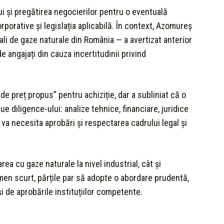
ului și pregătirea negocierilor pentru o eventuală
porative și legislația aplicabilă. În context, Azomureș
li de gaze naturale din România — a avertizat anterior
 angajați din cauza incertitudinii privind
e preț propus” pentru achiziție, dar a subliniat că o
e diligence-ului: analize tehnice, financiare, juridice
 va necesita aprobări și respectarea cadrului legal și
rea cu gaze naturale la nivel industrial, cât și
men scurt, părțile par să adopte o abordare prudentă,
și de aprobările instituțiilor competente.