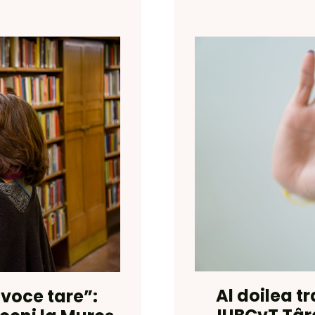
Al doilea t
 voce tare”: