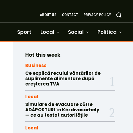
ABOUT US
CONTACT
PRIVACY POLICY
Sport
Local
Social
Politica
Hot this week
Business
Ce explică reculul vânzărilor de
suplimente alimentare după
creșterea TVA
Local
Simulare de evacuare către
ADĂPOSTURI în Kézdivásárhely
— ce au testat autoritățile
Local