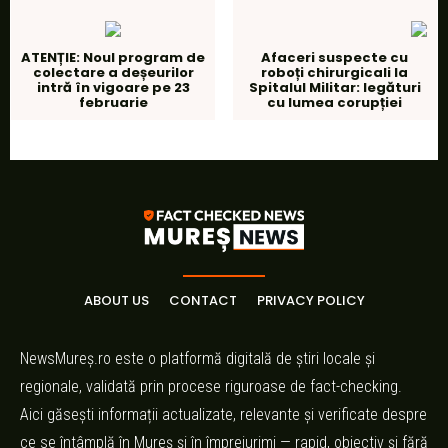
ATENȚIE: Noul program de
Afaceri suspecte cu
colectare a deșeurilor
roboți chirurgicali la
intră în vigoare pe 23
Spitalul Militar: legături
februarie
cu lumea corupției
ABOUT US
CONTACT
PRIVACY POLICY
NewsMureș.ro este o platformă digitală de știri locale și
regionale, validată prin procese riguroase de fact-checking.
Aici găsești informații actualizate, relevante și verificate despre
ce se întâmplă în Mureș și în împrejurimi — rapid, obiectiv și fără