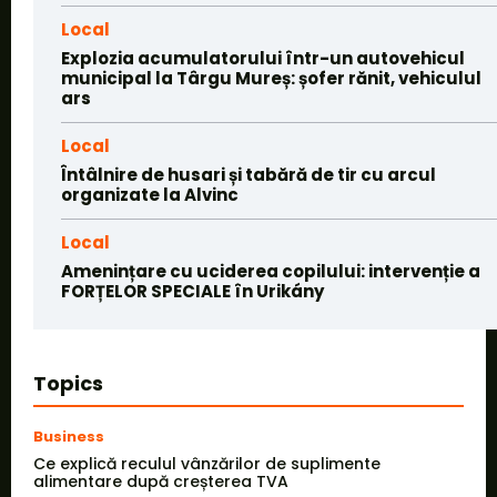
Local
Explozia acumulatorului într-un autovehicul
municipal la Târgu Mureș: șofer rănit, vehiculul
ars
Local
Întâlnire de husari și tabără de tir cu arcul
organizate la Alvinc
Local
Amenințare cu uciderea copilului: intervenție a
FORȚELOR SPECIALE în Urikány
Topics
Business
Ce explică reculul vânzărilor de suplimente
alimentare după creșterea TVA