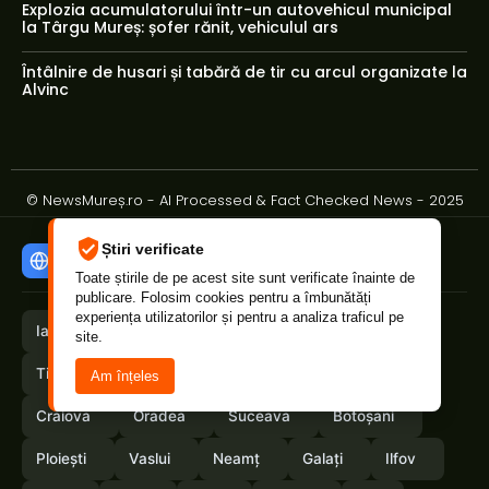
Explozia acumulatorului într-un autovehicul municipal
la Târgu Mureș: șofer rănit, vehiculul ars
Întâlnire de husari și tabără de tir cu arcul organizate la
Alvinc
© NewsMureș.ro - AI Processed & Fact Checked News - 2025
Știri verificate
Știri din alte orașe
Toate știrile de pe acest site sunt verificate înainte de
publicare. Folosim cookies pentru a îmbunătăți
experiența utilizatorilor și pentru a analiza traficul pe
Iași
Cluj
Bistrița
Constanța
site.
Timișoara
București
Bacău
Brașov
Am înțeles
Craiova
Oradea
Suceava
Botoșani
Ploiești
Vaslui
Neamț
Galați
Ilfov