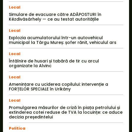
Local
Simulare de evacuare către ADĂPOSTURI în
Kézdivásárhely — ce au testat autoritățile
Local
Explozia acumulatorului într-un autovehicul
municipal la Târgu Mureș: șofer rănit, vehiculul ars
Local
Întâlnire de husari și tabără de tir cu arcul
organizate la Alvinc
Local
Amenințare cu uciderea copilului: intervenție a
FORȚELOR SPECIALE în Urikány
Local
Promulgarea măsurilor de criză în piața petrolului și
extinderea cotei reduse de TVA la locuințe: ce aduce
decizia președintelui
Politica