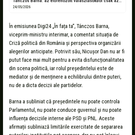
Tánczos Barna: az előrehozott választásokból csak az AUR profitálna
24/05/2026
În emisiunea Digi24 „În fața ta”, Tánczos Barna,
viceprim-ministru interimar, a comentat situația de
Criză politică din România și perspectiva organizării
alegerilor anticipate. Potrivit său, Nicușor Dan nu ar fi
putut face mai mult pentru a evita disfuncționalitatea
din scena politică, iar rolul președintelui este de
mediator și de menținere a echilibrului dintre puteri,
nu de a dicta decizii ale partidelor.
Barna a subliniat că președintele nu poate controla
Parlamentul, nu poate conduce guvernul și nu poate
influența deciziile interne ale PSD și PNL. Aceste
afirmații subliniază limitările exercitate de separarea