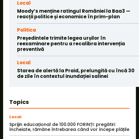
Local
Moody’s menține ratingul României la Baa3 —
reacții politice și economice în prim-plan
Politica
Președintele trimite legea urșilor în
reexaminare pentru a recalibra intervenția
preventivă
Local
Starea de alertă la Praid, prelungită cu încă 30
de zile în contextul inundației salinei
Topics
Local
Sprijin educațional de 100.000 FORINȚI: pregătiri
încheiate, rămâne întrebarea când vor începe plățile