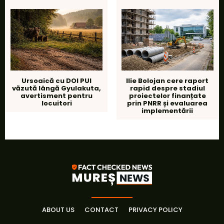
Ursoaică cu DOI PUI
Ilie Bolojan cere raport
văzută lângă Gyulakuta,
rapid despre stadiul
avertisment pentru
proiectelor finanțate
locuitori
prin PNRR și evaluarea
implementării
ABOUT US
CONTACT
PRIVACY POLICY