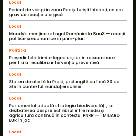
Local
Pericol de viespi în zona Padiș: turiști înțepați, un caz
grav de reacție alergică
Local
Moody’s menține ratingul României la Baa3 — reacții
politice și economice în prim-plan
Politica
Președintele trimite legea urșilor în reexaminare
pentru a recalibra intervenția preventivă
Local
Starea de alertă la Praid, prelungită cu încă 30 de
zile în contextul inundației salinei
Local
Parlamentul adoptă strategia biodiversității, iar
dezbaterea despre echilibrul între mediu și
agricultură continuă în contextul PNRR — 1 MILIARD
EUR în joc
Local