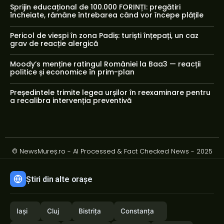
Sprijin educațional de 100.000 FORINȚI: pregătiri
încheiate, rămâne întrebarea când vor începe plățile
Pericol de viespi în zona Padiș: turiști înțepați, un caz
grav de reacție alergică
Moody’s menține ratingul României la Baa3 — reacții
politice și economice în prim-plan
Președintele trimite legea urșilor în reexaminare pentru
a recalibra intervenția preventivă
© NewsMureș.ro - AI Processed & Fact Checked News - 2025
Știri din alte orașe
Iași
Cluj
Bistrița
Constanța