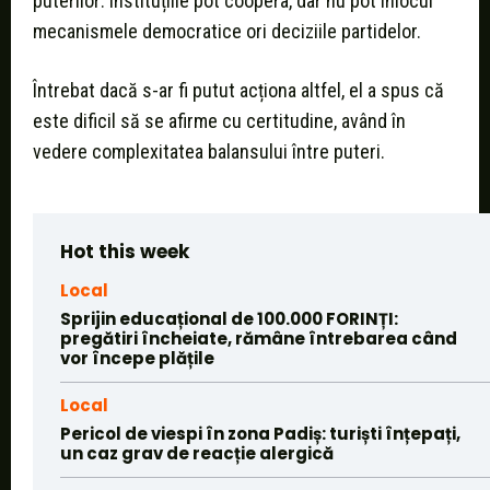
puterilor: instituțiile pot coopera, dar nu pot înlocui
mecanismele democratice ori deciziile partidelor.
Întrebat dacă s-ar fi putut acționa altfel, el a spus că
este dificil să se afirme cu certitudine, având în
vedere complexitatea balansului între puteri.
Hot this week
Local
Sprijin educațional de 100.000 FORINȚI:
pregătiri încheiate, rămâne întrebarea când
vor începe plățile
Local
Pericol de viespi în zona Padiș: turiști înțepați,
un caz grav de reacție alergică