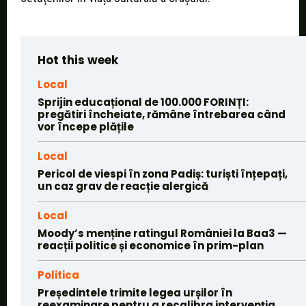
Hot this week
Local
Sprijin educațional de 100.000 FORINȚI:
pregătiri încheiate, rămâne întrebarea când
vor începe plățile
Local
Pericol de viespi în zona Padiș: turiști înțepați,
un caz grav de reacție alergică
Local
Moody’s menține ratingul României la Baa3 —
reacții politice și economice în prim-plan
Politica
Președintele trimite legea urșilor în
reexaminare pentru a recalibra intervenția