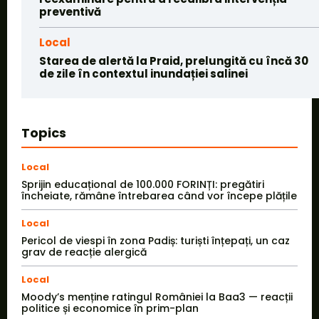
preventivă
Local
Starea de alertă la Praid, prelungită cu încă 30
de zile în contextul inundației salinei
Topics
Local
Sprijin educațional de 100.000 FORINȚI: pregătiri
încheiate, rămâne întrebarea când vor începe plățile
Local
Pericol de viespi în zona Padiș: turiști înțepați, un caz
grav de reacție alergică
Local
Moody’s menține ratingul României la Baa3 — reacții
politice și economice în prim-plan