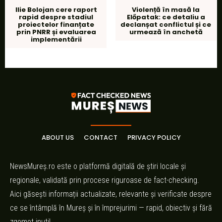
Ilie Bolojan cere raport
Violență în masă la
rapid despre stadiul
Előpatak: ce detaliu a
proiectelor finanțate
declanșat conflictul și ce
prin PNRR și evaluarea
urmează în anchetă
implementării
ABOUT US
CONTACT
PRIVACY POLICY
NewsMureș.ro este o platformă digitală de știri locale și
regionale, validată prin procese riguroase de fact-checking.
Aici găsești informații actualizate, relevante și verificate despre
ce se întâmplă în Mureș și în împrejurimi — rapid, obiectiv și fără
zgomot inutil.