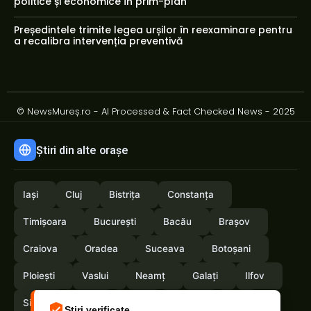
politice și economice în prim-plan
Președintele trimite legea urșilor în reexaminare pentru
a recalibra intervenția preventivă
© NewsMureș.ro - AI Processed & Fact Checked News - 2025
Știri din alte orașe
Iași
Cluj
Bistrița
Constanța
Timișoara
București
Bacău
Brașov
Craiova
Oradea
Suceava
Botoșani
Ploiești
Vaslui
Neamț
Galați
Ilfov
Sibiu
Arad
Alba
Tulcea
Olt
Știri verificate