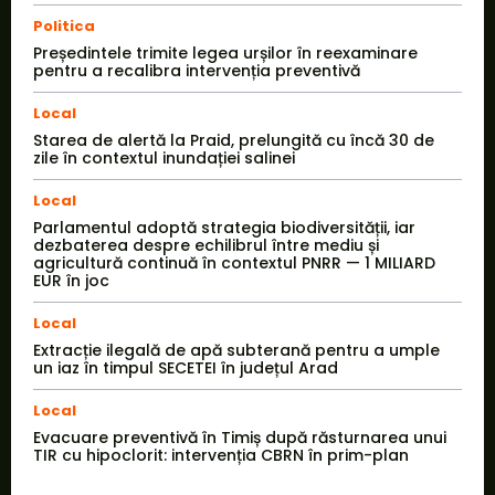
Politica
Președintele trimite legea urșilor în reexaminare
pentru a recalibra intervenția preventivă
Local
Starea de alertă la Praid, prelungită cu încă 30 de
zile în contextul inundației salinei
Local
Parlamentul adoptă strategia biodiversității, iar
dezbaterea despre echilibrul între mediu și
agricultură continuă în contextul PNRR — 1 MILIARD
EUR în joc
Local
Extracție ilegală de apă subterană pentru a umple
un iaz în timpul SECETEI în județul Arad
Local
Evacuare preventivă în Timiș după răsturnarea unui
TIR cu hipoclorit: intervenția CBRN în prim-plan