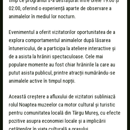
timp ce programul s-a desfășurat între orele 19:00 și
02:00, oferind o experiență aparte de observare a
animalelor în mediul lor nocturn.
Evenimentul a oferit vizitatorilor oportunitatea de a
explora comportamentul animalelor după lăsarea
întunericului, de a participa la ateliere interactive și
de a asista la hrăniri spectaculoase. Cele mai
populare momente au fost chiar hrănirile la care au
putut asista publicul, printre atracții numărându-se
animalele active în timpul nopții.
Această creștere a afluxului de vizitatori subliniază
rolul Noaptea muzeelor ca motor cultural și turistic
pentru comunitatea locală din Târgu Mureș, cu efecte
pozitive asupra economiei locale și a implicării
cetățenilor în viața culturală a orașului.