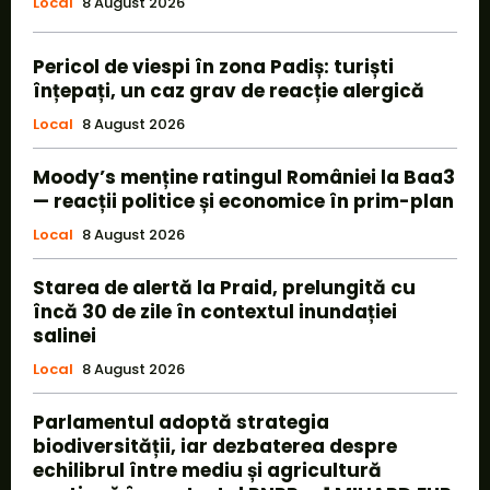
Local
8 August 2026
Pericol de viespi în zona Padiș: turiști
înțepați, un caz grav de reacție alergică
Local
8 August 2026
Moody’s menține ratingul României la Baa3
— reacții politice și economice în prim-plan
Local
8 August 2026
Starea de alertă la Praid, prelungită cu
încă 30 de zile în contextul inundației
salinei
Local
8 August 2026
Parlamentul adoptă strategia
biodiversității, iar dezbaterea despre
echilibrul între mediu și agricultură