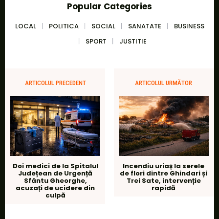
Popular Categories
LOCAL
POLITICA
SOCIAL
SANATATE
BUSINESS
SPORT
JUSTITIE
ARTICOLUL PRECEDENT
ARTICOLUL URMĂTOR
Doi medici de la Spitalul
Incendiu uriaș la serele
Județean de Urgență
de flori dintre Ghindari și
Sfântu Gheorghe,
Trei Sate, intervenție
acuzați de ucidere din
rapidă
culpă