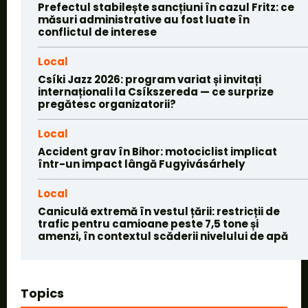
Prefectul stabilește sancțiuni în cazul Fritz: ce
măsuri administrative au fost luate în
conflictul de interese
Local
Csíki Jazz 2026: program variat și invitați
internaționali la Csíkszereda — ce surprize
pregătesc organizatorii?
Local
Accident grav în Bihor: motociclist implicat
într-un impact lângă Fugyivásárhely
Local
Caniculă extremă în vestul țării: restricții de
trafic pentru camioane peste 7,5 tone și
amenzi, în contextul scăderii nivelului de apă
Topics