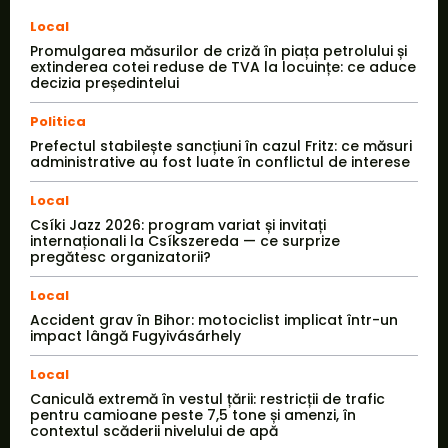
Local
Promulgarea măsurilor de criză în piața petrolului și
extinderea cotei reduse de TVA la locuințe: ce aduce
decizia președintelui
Politica
Prefectul stabilește sancțiuni în cazul Fritz: ce măsuri
administrative au fost luate în conflictul de interese
Local
Csíki Jazz 2026: program variat și invitați
internaționali la Csíkszereda — ce surprize
pregătesc organizatorii?
Local
Accident grav în Bihor: motociclist implicat într-un
impact lângă Fugyivásárhely
Local
Caniculă extremă în vestul țării: restricții de trafic
pentru camioane peste 7,5 tone și amenzi, în
contextul scăderii nivelului de apă