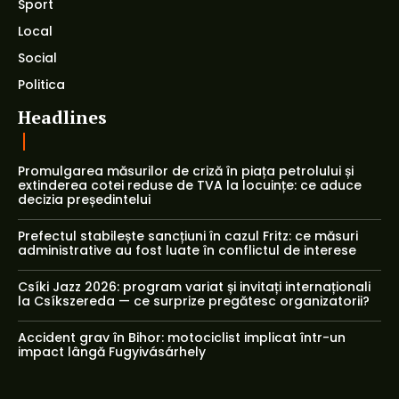
Sport
Local
Social
Politica
Headlines
Promulgarea măsurilor de criză în piața petrolului și
extinderea cotei reduse de TVA la locuințe: ce aduce
decizia președintelui
Prefectul stabilește sancțiuni în cazul Fritz: ce măsuri
administrative au fost luate în conflictul de interese
Csíki Jazz 2026: program variat și invitați internaționali
la Csíkszereda — ce surprize pregătesc organizatorii?
Accident grav în Bihor: motociclist implicat într-un
impact lângă Fugyivásárhely