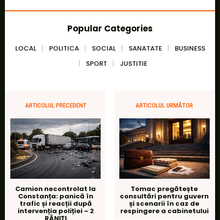
Popular Categories
LOCAL
POLITICA
SOCIAL
SANATATE
BUSINESS
SPORT
JUSTITIE
ARTICOLUL PRECEDENT
ARTICOLUL URMĂTOR
Camion necontrolat la
Tomac pregătește
Constanța: panică în
consultări pentru guvern
trafic și reacții după
și scenarii în caz de
intervenția poliției – 2
respingere a cabinetului
RĂNIȚI