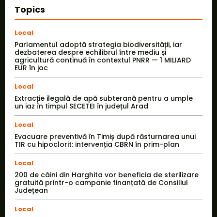
Topics
Local
Parlamentul adoptă strategia biodiversității, iar
dezbaterea despre echilibrul între mediu și
agricultură continuă în contextul PNRR — 1 MILIARD
EUR în joc
Local
Extracție ilegală de apă subterană pentru a umple
un iaz în timpul SECETEI în județul Arad
Local
Evacuare preventivă în Timiș după răsturnarea unui
TIR cu hipoclorit: intervenția CBRN în prim-plan
Local
200 de câini din Harghita vor beneficia de sterilizare
gratuită printr-o campanie finanțată de Consiliul
Județean
Local