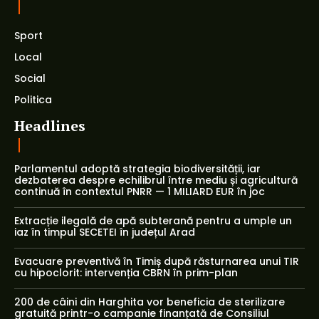
Sport
Local
Social
Politica
Headlines
Parlamentul adoptă strategia biodiversității, iar
dezbaterea despre echilibrul între mediu și agricultură
continuă în contextul PNRR — 1 MILIARD EUR în joc
Extracție ilegală de apă subterană pentru a umple un
iaz în timpul SECETEI în județul Arad
Evacuare preventivă în Timiș după răsturnarea unui TIR
cu hipoclorit: intervenția CBRN în prim-plan
200 de câini din Harghita vor beneficia de sterilizare
gratuită printr-o campanie finanțată de Consiliul