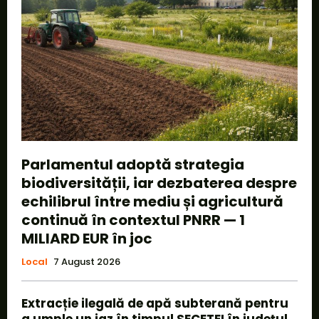
Parlamentul adoptă strategia
biodiversității, iar dezbaterea despre
echilibrul între mediu și agricultură
continuă în contextul PNRR — 1
MILIARD EUR în joc
Local
7 August 2026
Extracție ilegală de apă subterană pentru
a umple un iaz în timpul SECETEI în județul