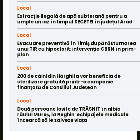
Local
Extracție ilegală de apă subterană pentru a
umple un iaz în timpul SECETEI în județul Arad
Local
Evacuare preventivă în Timiș după răsturnarea
unui TIR cu hipoclorit: intervenția CBRN în prim-
plan
Local
200 de câini din Harghita vor beneficia de
sterilizare gratuită printr-o campanie
finanțată de Consiliul Județean
Local
Două persoane lovite de TRĂSNIT în albia
râului Mureș, la Reghin: echipajele medicale
încearcă să le salveze viața