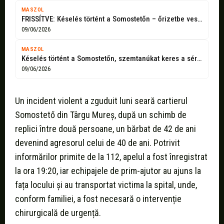
MASZOL
FRISSÍTVE: Késelés történt a Somostetőn – őrizetbe veszik az elkövetőt
09/06/2026
MASZOL
Késelés történt a Somostetőn, szemtanúkat keres a sértett családja
09/06/2026
Un incident violent a zguduit luni seară cartierul
Somostető din Târgu Mureș, după un schimb de
replici între două persoane, un bărbat de 42 de ani
devenind agresorul celui de 40 de ani. Potrivit
informărilor primite de la 112, apelul a fost înregistrat
la ora 19:20, iar echipajele de prim-ajutor au ajuns la
fața locului și au transportat victima la spital, unde,
conform familiei, a fost necesară o intervenție
chirurgicală de urgență.