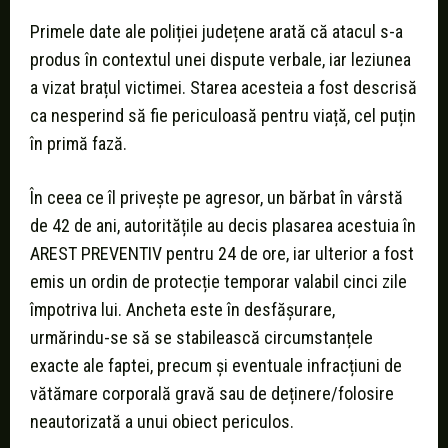
Primele date ale poliției județene arată că atacul s-a
produs în contextul unei dispute verbale, iar leziunea
a vizat brațul victimei. Starea acesteia a fost descrisă
ca nesperind să fie periculoasă pentru viață, cel puțin
în primă fază.
În ceea ce îl privește pe agresor, un bărbat în vârstă
de 42 de ani, autoritățile au decis plasarea acestuia în
AREST PREVENTIV pentru 24 de ore, iar ulterior a fost
emis un ordin de protecție temporar valabil cinci zile
împotriva lui. Ancheta este în desfășurare,
urmărindu-se să se stabilească circumstanțele
exacte ale faptei, precum și eventuale infracțiuni de
vătămare corporală gravă sau de deținere/folosire
neautorizată a unui obiect periculos.