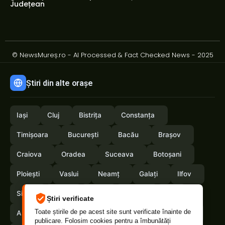
Județean
© NewsMureș.ro - AI Processed & Fact Checked News - 2025
Știri din alte orașe
Iași
Cluj
Bistrița
Constanța
Timișoara
București
Bacău
Brașov
Craiova
Oradea
Suceava
Botoșani
Ploiești
Vaslui
Neamț
Galați
Ilfov
Sibiu
Arad
Alba
Tulcea
Olt
Știri verificate
Toate știrile de pe acest site sunt verificate înainte de
Arges
Maramures
Vrancea
Satumare
publicare. Folosim cookies pentru a îmbunătăți