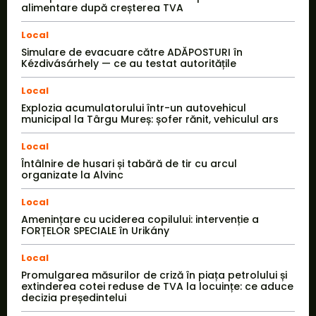
alimentare după creșterea TVA
Local
Simulare de evacuare către ADĂPOSTURI în
Kézdivásárhely — ce au testat autoritățile
Local
Explozia acumulatorului într-un autovehicul
municipal la Târgu Mureș: șofer rănit, vehiculul ars
Local
Întâlnire de husari și tabără de tir cu arcul
organizate la Alvinc
Local
Amenințare cu uciderea copilului: intervenție a
FORȚELOR SPECIALE în Urikány
Local
Promulgarea măsurilor de criză în piața petrolului și
extinderea cotei reduse de TVA la locuințe: ce aduce
decizia președintelui