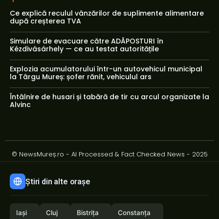
Ce explică reculul vânzărilor de suplimente alimentare
după creșterea TVA
Simulare de evacuare către ADĂPOSTURI în
Kézdivásárhely — ce au testat autoritățile
Explozia acumulatorului într-un autovehicul municipal
la Târgu Mureș: șofer rănit, vehiculul ars
Întâlnire de husari și tabără de tir cu arcul organizate la
Alvinc
© NewsMureș.ro - AI Processed & Fact Checked News - 2025
Știri din alte orașe
Iași
Cluj
Bistrița
Constanța