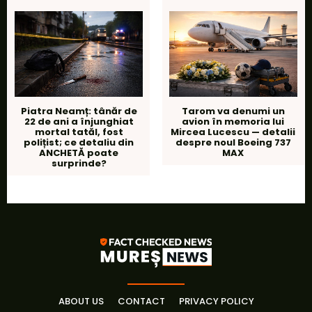
Piatra Neamț: tânăr de
Tarom va denumi un
22 de ani a înjunghiat
avion în memoria lui
mortal tatăl, fost
Mircea Lucescu — detalii
polițist; ce detaliu din
despre noul Boeing 737
ANCHETĂ poate
MAX
surprinde?
ABOUT US
CONTACT
PRIVACY POLICY