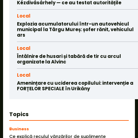
Kézdivásárhely — ce au testat autoritățile
Local
Explozia acumulatorului într-un autovehicul
municipal la Târgu Mureș: șofer rănit, vehiculul
ars
Local
Întâlnire de husari și tabără de tir cu arcul
organizate la Alvinc
Local
Amenințare cu uciderea copilului: intervenție a
FORȚELOR SPECIALE în Urikány
Topics
Business
Ce explică reculul vânzărilor de suplimente