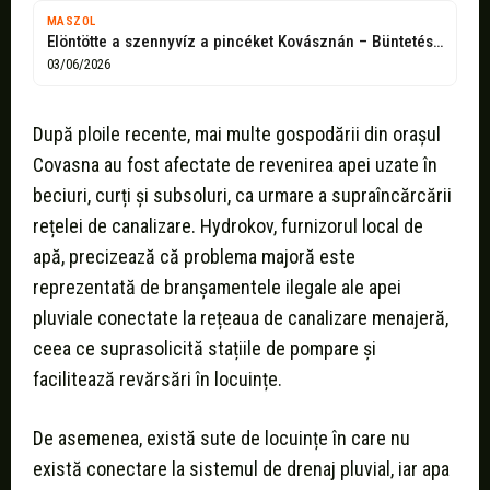
MASZOL
Elöntötte a szennyvíz a pincéket Kovásznán – Büntetés és ledugózás a szabályszegőknek
03/06/2026
După ploile recente, mai multe gospodării din orașul
Covasna au fost afectate de revenirea apei uzate în
beciuri, curți și subsoluri, ca urmare a supraîncărcării
rețelei de canalizare. Hydrokov, furnizorul local de
apă, precizează că problema majoră este
reprezentată de branșamentele ilegale ale apei
pluviale conectate la rețeaua de canalizare menajeră,
ceea ce suprasolicită stațiile de pompare și
facilitează revărsări în locuințe.
De asemenea, există sute de locuințe în care nu
există conectare la sistemul de drenaj pluvial, iar apa