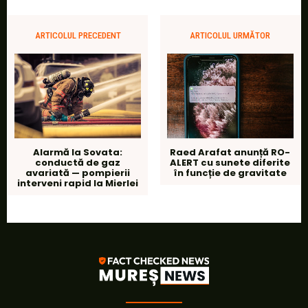
ARTICOLUL PRECEDENT
ARTICOLUL URMĂTOR
Alarmă la Sovata:
Raed Arafat anunță RO-
conductă de gaz
ALERT cu sunete diferite
avariată — pompierii
în funcție de gravitate
interveni rapid la Mierlei