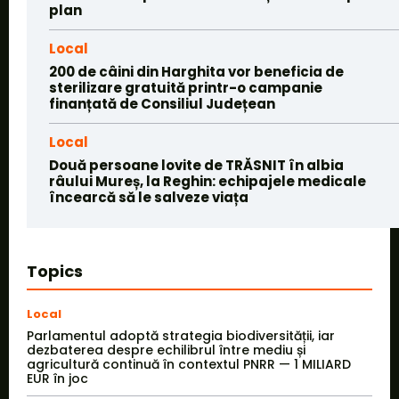
plan
Local
200 de câini din Harghita vor beneficia de
sterilizare gratuită printr-o campanie
finanțată de Consiliul Județean
Local
Două persoane lovite de TRĂSNIT în albia
râului Mureș, la Reghin: echipajele medicale
încearcă să le salveze viața
Topics
Local
Parlamentul adoptă strategia biodiversității, iar
dezbaterea despre echilibrul între mediu și
agricultură continuă în contextul PNRR — 1 MILIARD
EUR în joc