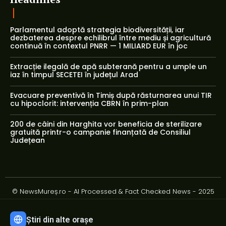
Parlamentul adoptă strategia biodiversității, iar
dezbaterea despre echilibrul între mediu și agricultură
continuă în contextul PNRR — 1 MILIARD EUR în joc
Extracție ilegală de apă subterană pentru a umple un
iaz în timpul SECETEI în județul Arad
Evacuare preventivă în Timiș după răsturnarea unui TIR
cu hipoclorit: intervenția CBRN în prim-plan
200 de câini din Harghita vor beneficia de sterilizare
gratuită printr-o campanie finanțată de Consiliul
Județean
© NewsMureș.ro - AI Processed & Fact Checked News - 2025
Știri din alte orașe