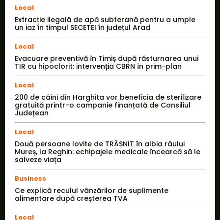
Local
Extracție ilegală de apă subterană pentru a umple
un iaz în timpul SECETEI în județul Arad
Local
Evacuare preventivă în Timiș după răsturnarea unui
TIR cu hipoclorit: intervenția CBRN în prim-plan
Local
200 de câini din Harghita vor beneficia de sterilizare
gratuită printr-o campanie finanțată de Consiliul
Județean
Local
Două persoane lovite de TRĂSNIT în albia râului
Mureș, la Reghin: echipajele medicale încearcă să le
salveze viața
Business
Ce explică reculul vânzărilor de suplimente
alimentare după creșterea TVA
Local