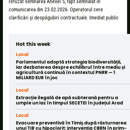
refuzat semnarea Anexei 5, fapt semnalat în
comunicarea din 23.02.2026. Operatorul cere
clarificări şi despăgubiri contractuale. Imediat public
Hot this week
Local
Parlamentul adoptă strategia biodiversității,
iar dezbaterea despre echilibrul între mediu și
agricultură continuă în contextul PNRR — 1
MILIARD EUR în joc
Local
Extracție ilegală de apă subterană pentru a
umple un iaz în timpul SECETEI în județul Arad
Local
Evacuare preventivă în Timiș după răsturnarea
unui TIR cu hipoclorit: intervenția CBRN în prim-