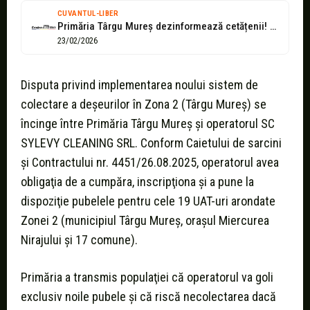
CUVANTUL-LIBER
Primăria Târgu Mureș dezinformează cetățenii! Documentele oficiale demască intenția de manipulare
23/02/2026
Disputa privind implementarea noului sistem de
colectare a deşeurilor în Zona 2 (Târgu Mureş) se
încinge între Primăria Târgu Mureş şi operatorul SC
SYLEVY CLEANING SRL. Conform Caietului de sarcini
şi Contractului nr. 4451/26.08.2025, operatorul avea
obligaţia de a cumpăra, inscripţiona şi a pune la
dispoziţie pubelele pentru cele 19 UAT-uri arondate
Zonei 2 (municipiul Târgu Mureş, oraşul Miercurea
Nirajului şi 17 comune).
Primăria a transmis populaţiei că operatorul va goli
exclusiv noile pubele şi că riscă necolectarea dacă