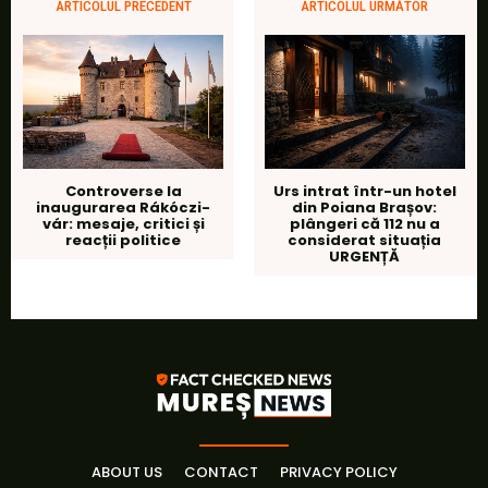
ARTICOLUL PRECEDENT
ARTICOLUL URMĂTOR
Controverse la
Urs intrat într-un hotel
inaugurarea Rákóczi-
din Poiana Brașov:
vár: mesaje, critici și
plângeri că 112 nu a
reacții politice
considerat situația
URGENȚĂ
ABOUT US
CONTACT
PRIVACY POLICY