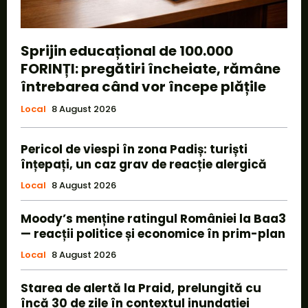
Sprijin educațional de 100.000
FORINȚI: pregătiri încheiate, rămâne
întrebarea când vor începe plățile
Local
8 August 2026
Pericol de viespi în zona Padiș: turiști
înțepați, un caz grav de reacție alergică
Local
8 August 2026
Moody’s menține ratingul României la Baa3
— reacții politice și economice în prim-plan
Local
8 August 2026
Starea de alertă la Praid, prelungită cu
încă 30 de zile în contextul inundației