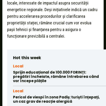
locale, interesate de impactul asupra securității
energetice regionale. Deși inițiativele indică un cadru
pentru accelerarea procedurilor și clarificarea
proprietății stației, rămâne crucial cum vor evolua
pașii tehnici și finanțarea pentru a asigura o
funcționare previzibilă a centralei.
Hot this week
Local
Sprijin educațional de 100.000 FORINȚI:
pregătiri încheiate, rămâne întrebarea când
vor începe plățile
Local
Pericol de viespi în zona Padiș: turiști înțepați,
un caz grav de reacție alergică