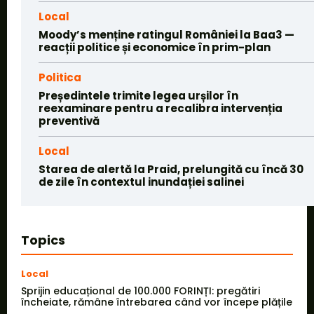
Local
Moody’s menține ratingul României la Baa3 —
reacții politice și economice în prim-plan
Politica
Președintele trimite legea urșilor în
reexaminare pentru a recalibra intervenția
preventivă
Local
Starea de alertă la Praid, prelungită cu încă 30
de zile în contextul inundației salinei
Topics
Local
Sprijin educațional de 100.000 FORINȚI: pregătiri
încheiate, rămâne întrebarea când vor începe plățile