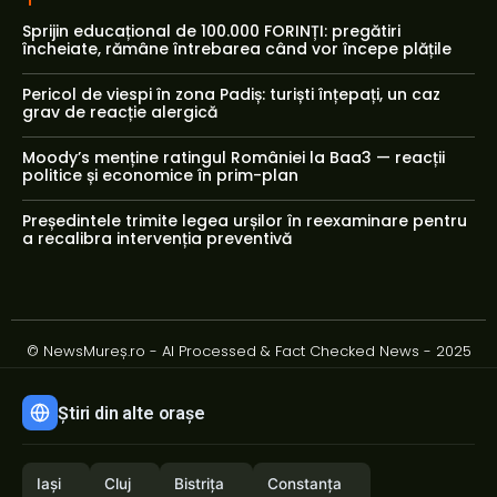
Sprijin educațional de 100.000 FORINȚI: pregătiri
încheiate, rămâne întrebarea când vor începe plățile
Pericol de viespi în zona Padiș: turiști înțepați, un caz
grav de reacție alergică
Moody’s menține ratingul României la Baa3 — reacții
politice și economice în prim-plan
Președintele trimite legea urșilor în reexaminare pentru
a recalibra intervenția preventivă
© NewsMureș.ro - AI Processed & Fact Checked News - 2025
Știri din alte orașe
Iași
Cluj
Bistrița
Constanța