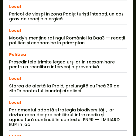
Local
Pericol de viespi în zona Padiș: turiști înțepați, un caz
grav de reacție alergică
Local
Moody’s menține ratingul României la Baa3 — reacții
politice și economice în prim-plan
Politica
Președintele trimite legea urșilor în reexaminare
pentru a recalibra intervenția preventivă
Local
Starea de alertă la Praid, prelungită cu încă 30 de
zile în contextul inundației salinei
Local
Parlamentul adoptă strategia biodiversității, iar
dezbaterea despre echilibrul între mediu și
agricultură continuă în contextul PNRR — 1 MILIARD
EUR în joc