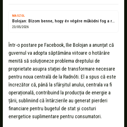
MASZOL
Bolojan: Bízom benne, hogy év végére működni fog a radnóti hőerőmű
23/05/2026
Într-o postare pe Facebook, Ilie Bolojan a anunțat că
guvernul va adopta săptămâna viitoare o hotărâre
menită să soluționeze problema dreptului de
proprietate asupra stației de transformare necesare
pentru noua centrală de la Radnóti. El a spus că este
încrezător că, până la sfârșitul anului, centrala va fi
operațională, contribuind la producția de energie a
țării, subliniind că întârzierile au generat pierderi
financiare pentru bugetul de stat și costuri
energetice suplimentare pentru consumatori.