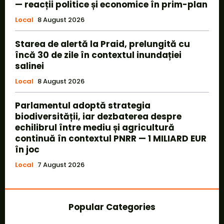
— reacții politice și economice în prim-plan
Local
8 August 2026
Starea de alertă la Praid, prelungită cu
încă 30 de zile în contextul inundației
salinei
Local
8 August 2026
Parlamentul adoptă strategia
biodiversității, iar dezbaterea despre
echilibrul între mediu și agricultură
continuă în contextul PNRR — 1 MILIARD EUR
în joc
Local
7 August 2026
Popular Categories