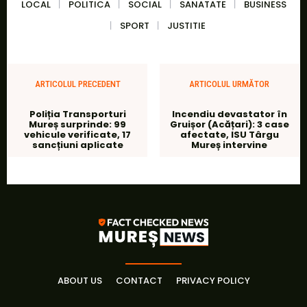
LOCAL
POLITICA
SOCIAL
SANATATE
BUSINESS
SPORT
JUSTITIE
ARTICOLUL PRECEDENT
ARTICOLUL URMĂTOR
Poliția Transporturi
Incendiu devastator în
Mureș surprinde: 99
Gruișor (Acățari): 3 case
vehicule verificate, 17
afectate, ISU Târgu
sancțiuni aplicate
Mureș intervine
ABOUT US
CONTACT
PRIVACY POLICY