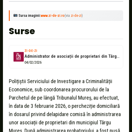
Sursa imaginii:
www.zi-de-zi.ro
(via
zi-de-zi
)
Surse
ZI-DE-ZI
Administrator de asociații de proprietari din Târgu Mureș reținut de Poliție pentru...
04/02/2026
Polițiștii Serviciului de Investigare a Criminalității
Economice, sub coordonarea procurorului de la
Parchetul de pe lângă Tribunalul Mureș, au efectuat,
în data de 3 februarie 2026, o percheziție domiciliară
în dosarul privind delapidare comisă în administrarea
unor asociații de proprietari din municipiul Târgu
Mureș. După administrarea probatoriului, a fost pusă