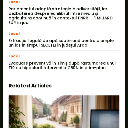
Local
Parlamentul adoptă strategia biodiversității, iar
dezbaterea despre echilibrul între mediu și
agricultură continuă în contextul PNRR — 1 MILIARD
EUR în joc
Local
Extracție ilegală de apă subterană pentru a umple
un iaz în timpul SECETEI în județul Arad
Local
Evacuare preventivă în Timiș după răsturnarea unui
TIR cu hipoclorit: intervenția CBRN în prim-plan
Related Articles