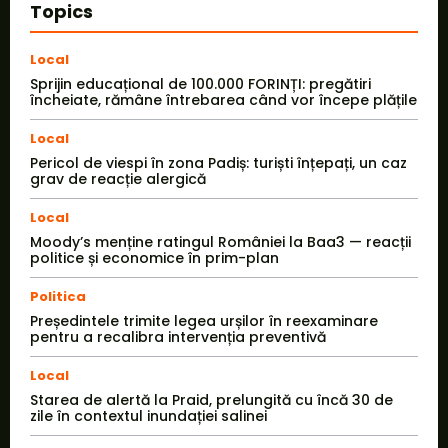
Topics
Local
Sprijin educațional de 100.000 FORINȚI: pregătiri
încheiate, rămâne întrebarea când vor începe plățile
Local
Pericol de viespi în zona Padiș: turiști înțepați, un caz
grav de reacție alergică
Local
Moody’s menține ratingul României la Baa3 — reacții
politice și economice în prim-plan
Politica
Președintele trimite legea urșilor în reexaminare
pentru a recalibra intervenția preventivă
Local
Starea de alertă la Praid, prelungită cu încă 30 de
zile în contextul inundației salinei