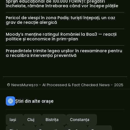
Sprijin educațional de 100.000 FORINȚI: pregătiri
încheiate, rămâne întrebarea când vor începe plățile
Pericol de viespi în zona Padiș: turiști înțepați, un caz
grav de reacție alergică
Moody’s menține ratingul României la Baa3 — reacții
politice și economice în prim-plan
Președintele trimite legea urșilor în reexaminare pentru
a recalibra intervenția preventivă
© NewsMureș.ro - AI Processed & Fact Checked News - 2025
Știri din alte orașe
Iași
Cluj
Bistrița
Constanța