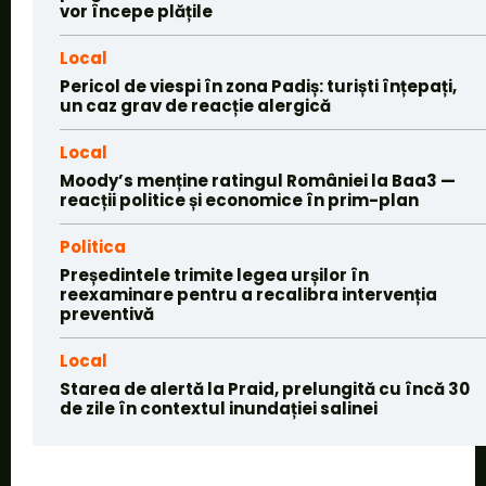
vor începe plățile
Local
Pericol de viespi în zona Padiș: turiști înțepați,
un caz grav de reacție alergică
Local
Moody’s menține ratingul României la Baa3 —
reacții politice și economice în prim-plan
Politica
Președintele trimite legea urșilor în
reexaminare pentru a recalibra intervenția
preventivă
Local
Starea de alertă la Praid, prelungită cu încă 30
de zile în contextul inundației salinei