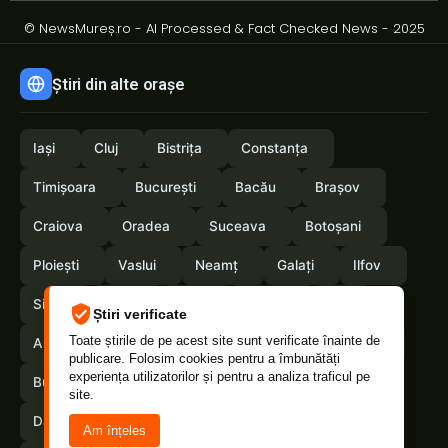
© NewsMureș.ro - AI Processed & Fact Checked News - 2025
Știri din alte orașe
Iași
Cluj
Bistrița
Constanța
Timișoara
București
Bacău
Brașov
Craiova
Oradea
Suceava
Botoșani
Ploiești
Vaslui
Neamț
Galați
Ilfov
Sibiu
Arad
Alba
Tulcea
Olt
Știri verificate
Toate știrile de pe acest site sunt verificate înainte de
Arges
Maramures
Vrancea
Satumare
publicare. Folosim cookies pentru a îmbunătăți
experiența utilizatorilor și pentru a analiza traficul pe
Buzau
Braila
Calarasi
Caras-Severin
site.
Dambovita
Giurgiu
Gorj
Hunedoara
Am înțeles