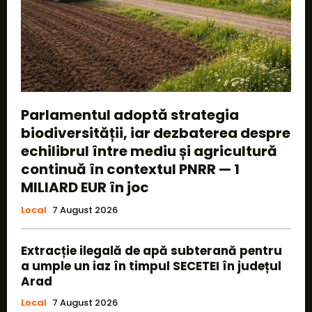
Parlamentul adoptă strategia
biodiversității, iar dezbaterea despre
echilibrul între mediu și agricultură
continuă în contextul PNRR — 1
MILIARD EUR în joc
Local
7 August 2026
Extracție ilegală de apă subterană pentru
a umple un iaz în timpul SECETEI în județul
Arad
Local
7 August 2026