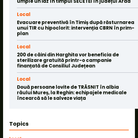
umple un iaz în timpul SECETEI în județul Arad
Local
Evacuare preventivă în Timiș după răsturnarea
unui TIR cu hipoclorit: intervenția CBRN în prim-
plan
Local
200 de câini din Harghita vor beneficia de
sterilizare gratuită printr-o campanie
finanțată de Consiliul Județean
Local
Două persoane lovite de TRĂSNIT în albia
râului Mureș, la Reghin: echipajele medicale
încearcă să le salveze viața
Topics