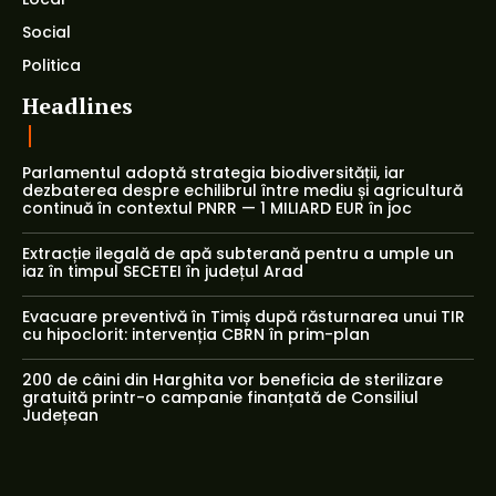
Social
Politica
Headlines
Parlamentul adoptă strategia biodiversității, iar
dezbaterea despre echilibrul între mediu și agricultură
continuă în contextul PNRR — 1 MILIARD EUR în joc
Extracție ilegală de apă subterană pentru a umple un
iaz în timpul SECETEI în județul Arad
Evacuare preventivă în Timiș după răsturnarea unui TIR
cu hipoclorit: intervenția CBRN în prim-plan
200 de câini din Harghita vor beneficia de sterilizare
gratuită printr-o campanie finanțată de Consiliul
Județean