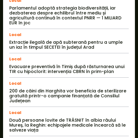
Local
Parlamentul adoptă strategia biodiversității, iar
dezbaterea despre echilibrul între mediu și
agricultură continuă în contextul PNRR — 1 MILIARD
EUR în joc
Local
Extracție ilegală de apă subterană pentru a umple
un iaz în timpul SECETEI în județul Arad
Local
Evacuare preventivă în Timiș după răsturnarea unui
TIR cu hipoclorit: intervenția CBRN în prim-plan
Local
200 de câini din Harghita vor beneficia de sterilizare
gratuită printr-o campanie finanțată de Consiliul
Județean
Local
Două persoane lovite de TRĂSNIT în albia râului
Mureș, la Reghin: echipajele medicale încearcă să le
salveze viața