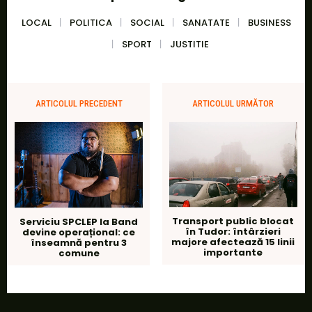
LOCAL
POLITICA
SOCIAL
SANATATE
BUSINESS
SPORT
JUSTITIE
ARTICOLUL PRECEDENT
ARTICOLUL URMĂTOR
Transport public blocat
Serviciu SPCLEP la Band
în Tudor: întârzieri
devine operațional: ce
majore afectează 15 linii
înseamnă pentru 3
importante
comune