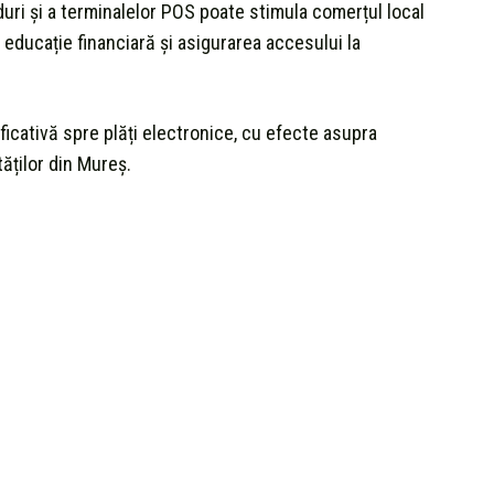
duri și a terminalelor POS poate stimula comerțul local
e, educație financiară și asigurarea accesului la
ficativă spre plăți electronice, cu efecte asupra
tăților din Mureș.