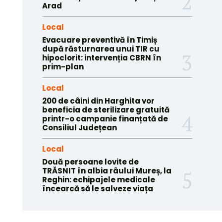
Arad
Local
Evacuare preventivă în Timiș
după răsturnarea unui TIR cu
hipoclorit: intervenția CBRN în
prim-plan
Local
200 de câini din Harghita vor
beneficia de sterilizare gratuită
printr-o campanie finanțată de
Consiliul Județean
Local
Două persoane lovite de
TRĂSNIT în albia râului Mureș, la
Reghin: echipajele medicale
încearcă să le salveze viața