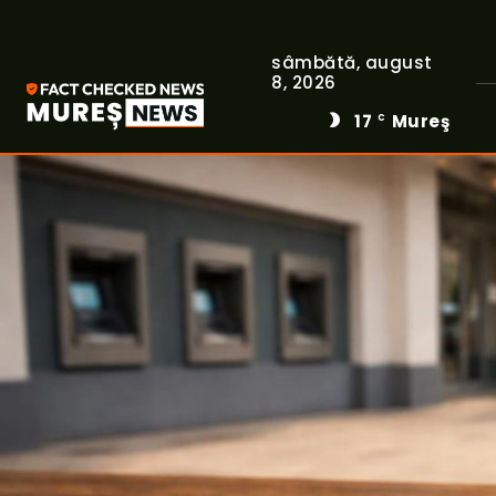
sâmbătă, august
8, 2026
17
Mureş
C