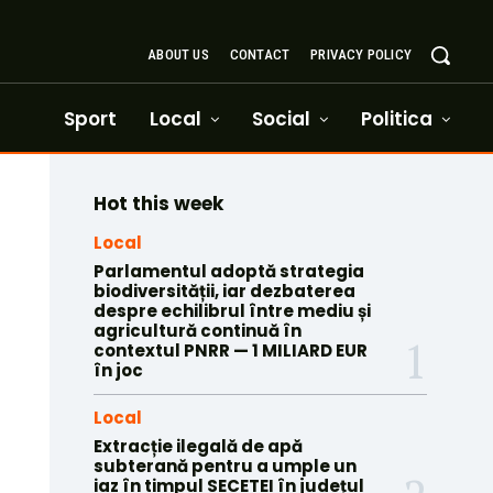
ABOUT US
CONTACT
PRIVACY POLICY
Sport
Local
Social
Politica
Hot this week
Local
Parlamentul adoptă strategia
biodiversității, iar dezbaterea
despre echilibrul între mediu și
agricultură continuă în
contextul PNRR — 1 MILIARD EUR
în joc
Local
Extracție ilegală de apă
subterană pentru a umple un
iaz în timpul SECETEI în județul