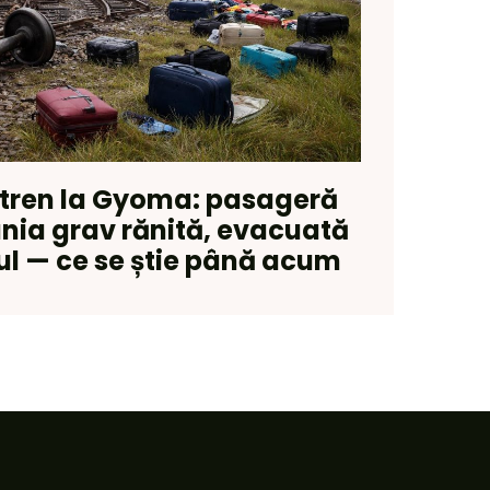
 tren la Gyoma: pasageră
ania grav rănită, evacuată
ul — ce se știe până acum