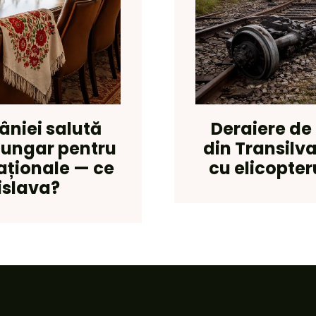
âniei salută
Deraiere de
 ungar pentru
din Transilv
naționale — ce
cu elicopter
islava?