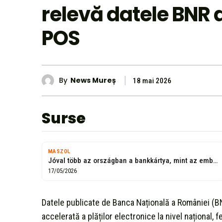
relevă datele BNR 
POS
By
News Mureș
18 mai 2026
Surse
MASZOL
Jóval több az országban a bankkártya, mint az ember
17/05/2026
Datele publicate de Banca Națională a României (BN
accelerată a plăților electronice la nivel național