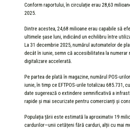
Conform raportului, în circulație erau 28,63 milioan
2025.
Dintre acestea, 24,68 milioane erau capabile să ef
ultimele șase luni, indicând un echilibru între util
La 31 decembrie 2025, numărul automatelor de plat
decât în iunie, semn că accesibilitatea la numerar 
digitalizare accelerată.
Pe partea de plată în magazine, numărul POS-urilor
iunie, în timp ce EFTPOS-urile totalizau 685.731, 
date sugerează o extindere semnificativă a infrastr
rapide și mai securizate pentru comercianți și con
Populația țării este estimată la aproximativ 19 mili
cardurilor—unii cetățeni fără carduri, alții cu mai 