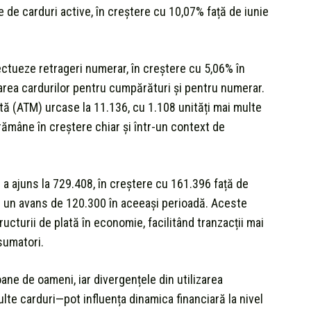
e de carduri active, în creștere cu 10,07% față de iunie
ectueze retrageri numerar, în creștere cu 5,06% în
izarea cardurilor pentru cumpărături și pentru numerar.
ă (ATM) urcase la 11.136, cu 1.108 unități mai multe
rămâne în creștere chiar și într-un context de
 a ajuns la 729.408, în creștere cu 161.396 față de
cu un avans de 120.300 în aceeași perioadă. Aceste
ucturii de plată în economie, facilitând tranzacții mai
sumatori.
oane de oameni, iar divergențele din utilizarea
multe carduri—pot influența dinamica financiară la nivel