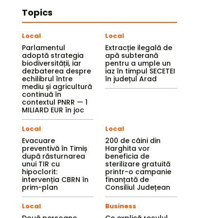
Topics
Local
Local
Parlamentul
Extracție ilegală de
adoptă strategia
apă subterană
biodiversității, iar
pentru a umple un
dezbaterea despre
iaz în timpul SECETEI
echilibrul între
în județul Arad
mediu și agricultură
continuă în
contextul PNRR — 1
MILIARD EUR în joc
Local
Local
Evacuare
200 de câini din
preventivă în Timiș
Harghita vor
după răsturnarea
beneficia de
unui TIR cu
sterilizare gratuită
hipoclorit:
printr-o campanie
intervenția CBRN în
finanțată de
prim-plan
Consiliul Județean
Local
Business