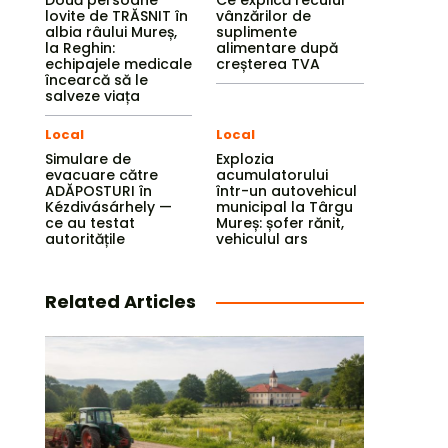
Două persoane
Ce explică reculul
lovite de TRĂSNIT în
vânzărilor de
albia râului Mureș,
suplimente
la Reghin:
alimentare după
echipajele medicale
creșterea TVA
încearcă să le
salveze viața
Local
Local
Simulare de
Explozia
evacuare către
acumulatorului
ADĂPOSTURI în
într-un autovehicul
Kézdivásárhely —
municipal la Târgu
ce au testat
Mureș: șofer rănit,
autoritățile
vehiculul ars
Related Articles