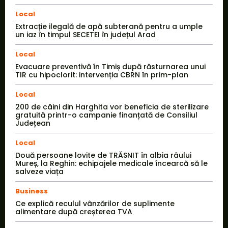
Local
Extracție ilegală de apă subterană pentru a umple
un iaz în timpul SECETEI în județul Arad
Local
Evacuare preventivă în Timiș după răsturnarea unui
TIR cu hipoclorit: intervenția CBRN în prim-plan
Local
200 de câini din Harghita vor beneficia de sterilizare
gratuită printr-o campanie finanțată de Consiliul
Județean
Local
Două persoane lovite de TRĂSNIT în albia râului
Mureș, la Reghin: echipajele medicale încearcă să le
salveze viața
Business
Ce explică reculul vânzărilor de suplimente
alimentare după creșterea TVA