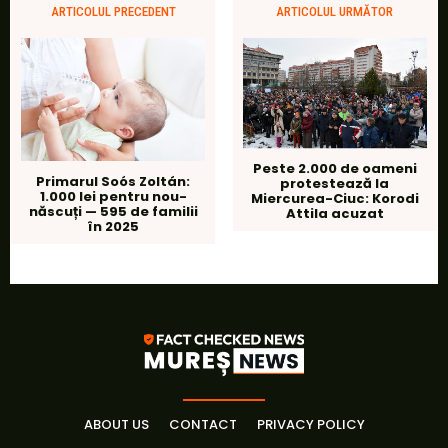
ARTICOLUL PRECEDENT
ARTICOLUL URMĂTOR
Peste 2.000 de oameni
Primarul Soós Zoltán:
protestează la
1.000 lei pentru nou-
Miercurea-Ciuc: Korodi
născuți — 595 de familii
Attila acuzat
în 2025
ABOUT US
CONTACT
PRIVACY POLICY