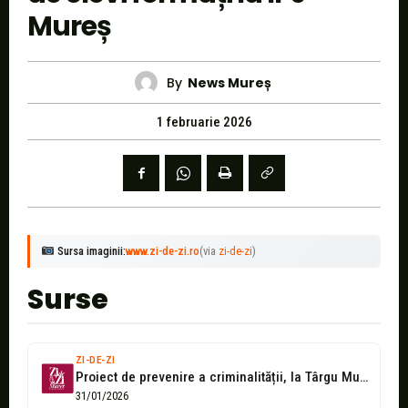
Mureș
By
News Mureș
1 februarie 2026
Sursa imaginii:
www.zi-de-zi.ro
(via
zi-de-zi
)
Surse
ZI-DE-ZI
Proiect de prevenire a criminalității, la Târgu Mureș
31/01/2026