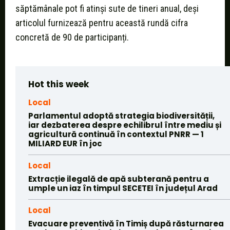
săptămânale pot fi atinși sute de tineri anual, deși
articolul furnizează pentru această rundă cifra
concretă de 90 de participanți.
Hot this week
Local
Parlamentul adoptă strategia biodiversității,
iar dezbaterea despre echilibrul între mediu și
agricultură continuă în contextul PNRR — 1
MILIARD EUR în joc
Local
Extracție ilegală de apă subterană pentru a
umple un iaz în timpul SECETEI în județul Arad
Local
Evacuare preventivă în Timiș după răsturnarea