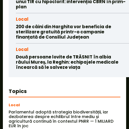
unui TIR cu hipoclorit: intervenția CBRN în prim-
plan
Local
200 de câini din Harghita vor beneficia de
sterilizare gratuită printr-o campanie
finanțată de Consiliul Județean
Local
Două persoane lovite de TRĂSNIT în albia
râului Mureș, la Reghin: echipajele medicale
încearcă să le salveze viața
Topics
Local
Parlamentul adoptă strategia biodiversității, iar
dezbaterea despre echilibrul între mediu și
agricultură continuă în contextul PNRR — 1 MILIARD
EUR în joc