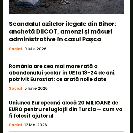
Scandalul azilelor ilegale din Bihor:
anchetă DIICOT, amenzi și măsuri
administrative în cazul Pașca
Social
9 Iulie 2026
România are cea mai mare rată a
abandonului școlar în UE la 18–24 de ani,
potrivit Eurostat: ce arată noile date
Social
5 Iunie 2026
Uniunea Europeană alocă 20 MILIOANE de
EURO pentru refugiații din Turcia — cum va
fi folosit ajutorul
Social
12 Mai 2026