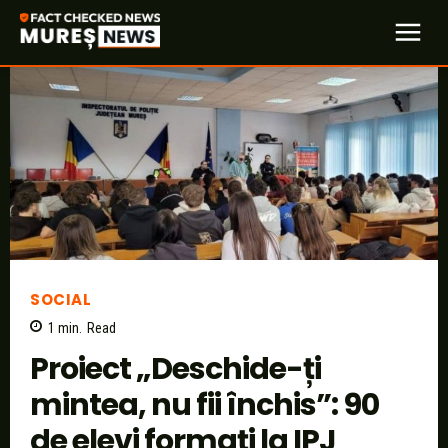
SOCIAL
1
min.
Read
Proiect „Deschide-ți
mintea, nu fii închis”: 90
de elevi formați la IPJ