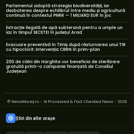
Parlamentul adoptă strategia biodiversității, iar
dezbaterea despre echilibrul între mediu și agricultură
continuă în contextul PNRR — 1 MILIARD EUR în joc
Extracție ilegală de apă subterană pentru a umple un
iaz în timpul SECETEI în județul Arad
Evacuare preventivă în Timiș după răsturnarea unui TIR
cu hipoclorit: intervenția CBRN în prim-plan
200 de câini din Harghita vor beneficia de sterilizare
gratuită printr-o campanie finanțată de Consiliul
Județean
© NewsMureș.ro - AI Processed & Fact Checked News - 2025
Știri din alte orașe