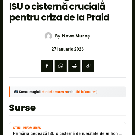
ISU o cisternă crucială
pentru criza de la Praid
By
News Mureș
27 ianuarie 2026
Sursa imaginii:
stiri.infomures.ro
(via
stiri-infomures
)
Surse
STIRI-INFOMURES
Primăria cedează ISU o cisternă de jumătate de milion de lei pentru...