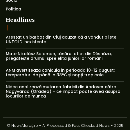
Social
Politica
Headlines
Arestat un bărbat din Cluj acuzat că a vândut bilete
UNTOLD inexistente
Mate Nikolász Salamon, tânărul atlet din Désháza,
pregătește drumul spre elita juniorilor români
ANM avertizează caniculă în perioada 10–12 august:
temperaturi de până la 38°C și nopți tropicale
Nidec analizează mutarea fabricii din Andover către
Nagyvárad (Oradea) – ce impact poate avea asupra
locurilor de muncă
© NewsMureș.ro - AI Processed & Fact Checked News - 2025