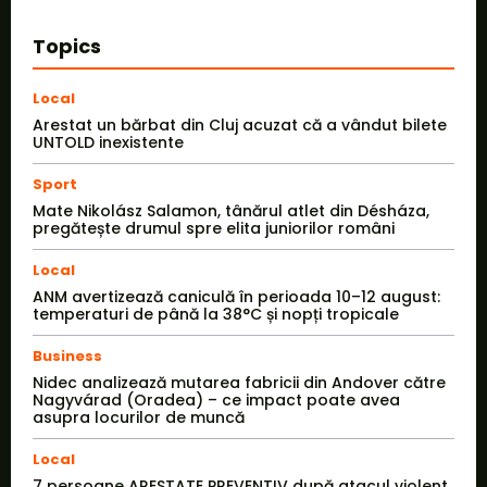
Topics
Local
Arestat un bărbat din Cluj acuzat că a vândut bilete
UNTOLD inexistente
Sport
Mate Nikolász Salamon, tânărul atlet din Désháza,
pregătește drumul spre elita juniorilor români
Local
ANM avertizează caniculă în perioada 10–12 august:
temperaturi de până la 38°C și nopți tropicale
Business
Nidec analizează mutarea fabricii din Andover către
Nagyvárad (Oradea) – ce impact poate avea
asupra locurilor de muncă
Local
7 persoane ARESTATE PREVENTIV după atacul violent