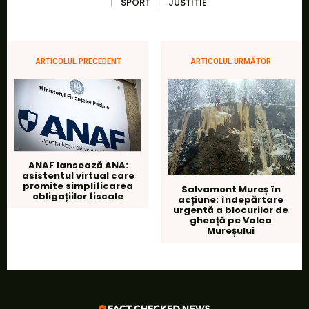
SPORT
JUSTITIE
ARTICOLUL PRECEDENT
ARTICOLUL URMĂTOR
ANAF lansează ANA:
asistentul virtual care
promite simplificarea
Salvamont Mureș în
obligațiilor fiscale
acțiune: îndepărtare
urgentă a blocurilor de
gheață pe Valea
Mureșului