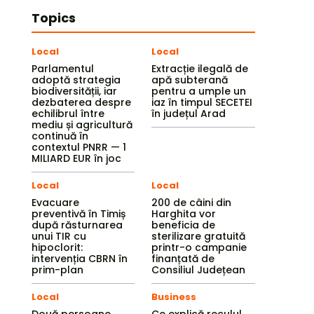
Topics
Local
Local
Parlamentul
Extracție ilegală de
adoptă strategia
apă subterană
biodiversității, iar
pentru a umple un
dezbaterea despre
iaz în timpul SECETEI
echilibrul între
în județul Arad
mediu și agricultură
continuă în
contextul PNRR — 1
MILIARD EUR în joc
Local
Local
Evacuare
200 de câini din
preventivă în Timiș
Harghita vor
după răsturnarea
beneficia de
unui TIR cu
sterilizare gratuită
hipoclorit:
printr-o campanie
intervenția CBRN în
finanțată de
prim-plan
Consiliul Județean
Local
Business