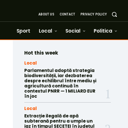
ABOUT US
CONTACT
PRIVACY POLICY
Sport
Local
Social
Politica
Hot this week
Local
Parlamentul adoptă strategia
biodiversității, iar dezbaterea
despre echilibrul între mediu și
agricultură continuă în
contextul PNRR — 1 MILIARD EUR
în joc
Local
Extracție ilegală de apă
subterană pentru a umple un
iaz în timpul SECETEI în județul