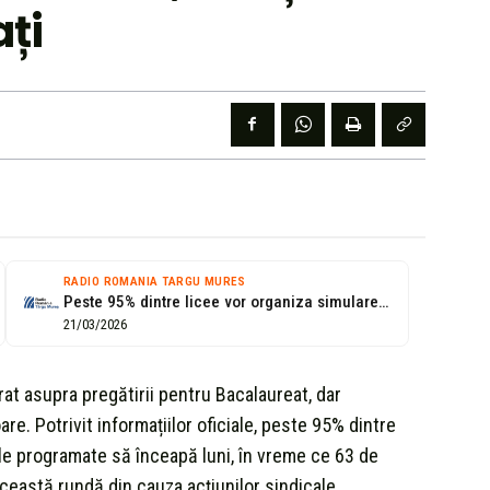
ați
RADIO ROMANIA TARGU MURES
Peste 95% dintre licee vor organiza simularea probelor scrise ale Bacalaureatului, programate...
21/03/2026
t asupra pregătirii pentru Bacalaureat, dar
e. Potrivit informațiilor oficiale, peste 95% dintre
ele programate să înceapă luni, în vreme ce 63 de
această rundă din cauza acțiunilor sindicale.