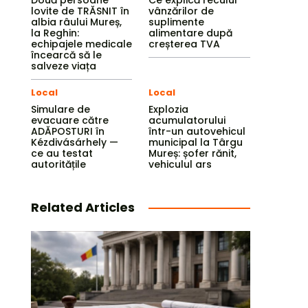
Două persoane
Ce explică reculul
lovite de TRĂSNIT în
vânzărilor de
albia râului Mureș,
suplimente
la Reghin:
alimentare după
echipajele medicale
creșterea TVA
încearcă să le
salveze viața
Local
Local
Simulare de
Explozia
evacuare către
acumulatorului
ADĂPOSTURI în
într-un autovehicul
Kézdivásárhely —
municipal la Târgu
ce au testat
Mureș: șofer rănit,
autoritățile
vehiculul ars
Related Articles