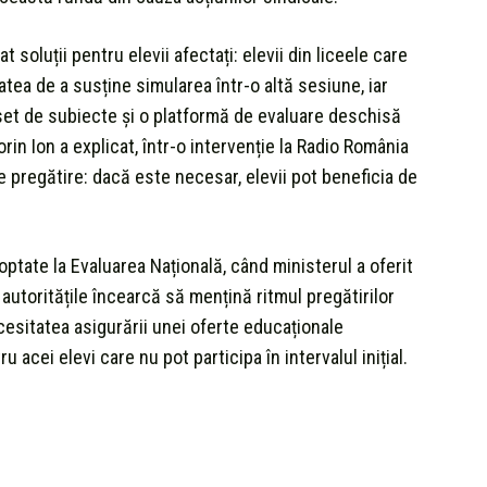
t soluții pentru elevii afectați: elevii din liceele care
tea de a susține simularea într-o altă sesiune, iar
set de subiecte și o platformă de evaluare deschisă
orin Ion a explicat, într-o intervenție la Radio România
e pregătire: dacă este necesar, elevii pot beneficia de
tate la Evaluarea Națională, când ministerul a oferit
, autoritățile încearcă să mențină ritmul pregătirilor
cesitatea asigurării unei oferte educaționale
 acei elevi care nu pot participa în intervalul inițial.