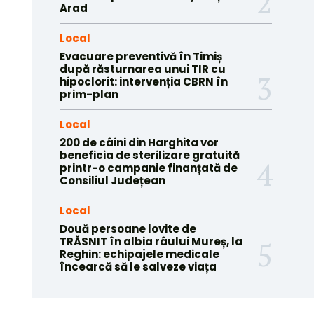
Arad
Local
Evacuare preventivă în Timiș
după răsturnarea unui TIR cu
hipoclorit: intervenția CBRN în
prim-plan
Local
200 de câini din Harghita vor
beneficia de sterilizare gratuită
printr-o campanie finanțată de
Consiliul Județean
Local
Două persoane lovite de
TRĂSNIT în albia râului Mureș, la
Reghin: echipajele medicale
încearcă să le salveze viața