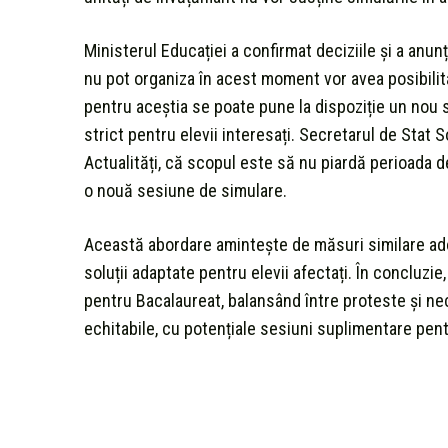
Ministerul Educației a confirmat deciziile și a anunța
nu pot organiza în acest moment vor avea posibilita
pentru aceștia se poate pune la dispoziție un nou 
strict pentru elevii interesați. Secretarul de Stat S
Actualități, că scopul este să nu piardă perioada d
o nouă sesiune de simulare.
Această abordare amintește de măsuri similare adop
soluții adaptate pentru elevii afectați. În concluzie
pentru Bacalaureat, balansând între proteste și ne
echitabile, cu potențiale sesiuni suplimentare pentru