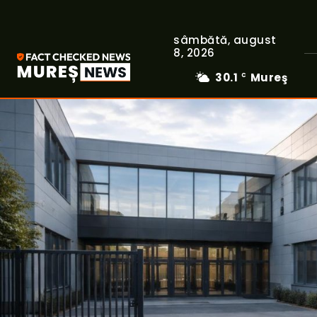
sâmbătă, august
8, 2026
30.1
Mureş
C