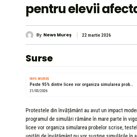
pentru elevii afect
By
News Mureș
22 martie 2026
Surse
INFO MUREȘ
Peste 95% dintre licee vor organiza simularea probelor scrise ale Bacalaureatului, programate...
21/03/2026
Protestele din învățământ au avut un impact modera
programul de simulări rămâne în mare parte în vigoar
licee vor organiza simularea probelor scrise, test
unități de învățământ nu vor susține simulările în 