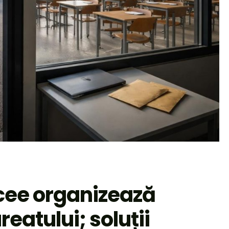
icee organizează
eatului; soluții