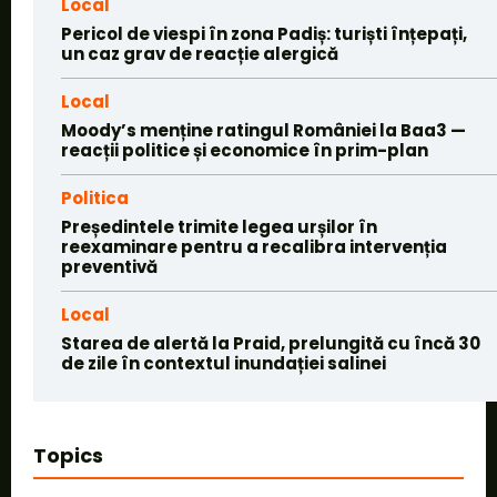
Local
Pericol de viespi în zona Padiș: turiști înțepați,
un caz grav de reacție alergică
Local
Moody’s menține ratingul României la Baa3 —
reacții politice și economice în prim-plan
Politica
Președintele trimite legea urșilor în
reexaminare pentru a recalibra intervenția
preventivă
Local
Starea de alertă la Praid, prelungită cu încă 30
de zile în contextul inundației salinei
Topics