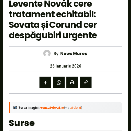
Levente Novák cere
tratament echitabil:
Sovata și Corund cer
despăgubiri urgente
By
News Mureș
26 ianuarie 2026
Sursa imaginii:
www.zi-de-zi.ro
(via
zi-de-zi
)
Surse