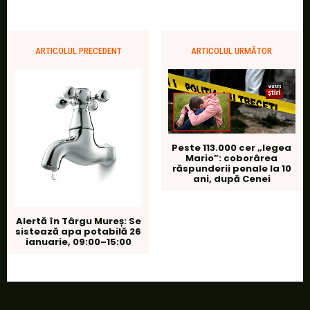
ARTICOLUL PRECEDENT
ARTICOLUL URMĂTOR
Peste 113.000 cer „legea
Mario”: coborârea
răspunderii penale la 10
ani, după Cenei
Alertă în Târgu Mureș: Se
sistează apa potabilă 26
ianuarie, 09:00–15:00