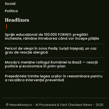
Social
Politica
Headlines
Sprijin educațional de 100.000 FORINȚI: pregătiri
încheiate, rămâne întrebarea când vor începe plățile
Pericol de viespi în zona Padiș: turiști înțepați, un caz
grav de reacție alergică
Moody’s menține ratingul României la Baa3 — reacții
politice și economice în prim-plan
Președintele trimite legea urșilor în reexaminare pentru
a recalibra intervenția preventivă
© NewsMureș.ro - AI Processed & Fact Checked News - 2025