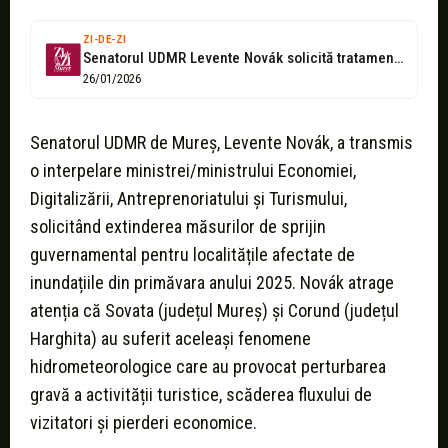
ZI-DE-ZI
Senatorul UDMR Levente Novák solicită tratament echitabil pentru Sovata și Corund
26/01/2026
Senatorul UDMR de Mureș, Levente Novák, a transmis
o interpelare ministrei/ministrului Economiei,
Digitalizării, Antreprenoriatului și Turismului,
solicitând extinderea măsurilor de sprijin
guvernamental pentru localitățile afectate de
inundațiile din primăvara anului 2025. Novák atrage
atenția că Sovata (județul Mureș) și Corund (județul
Harghita) au suferit aceleași fenomene
hidrometeorologice care au provocat perturbarea
gravă a activității turistice, scăderea fluxului de
vizitatori și pierderi economice.