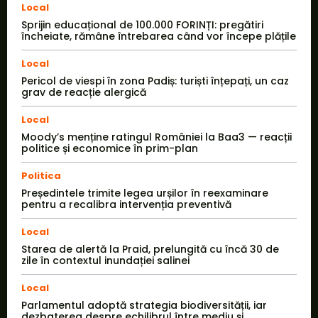
Local
Sprijin educațional de 100.000 FORINȚI: pregătiri
încheiate, rămâne întrebarea când vor începe plățile
Local
Pericol de viespi în zona Padiș: turiști înțepați, un caz
grav de reacție alergică
Local
Moody’s menține ratingul României la Baa3 — reacții
politice și economice în prim-plan
Politica
Președintele trimite legea urșilor în reexaminare
pentru a recalibra intervenția preventivă
Local
Starea de alertă la Praid, prelungită cu încă 30 de
zile în contextul inundației salinei
Local
Parlamentul adoptă strategia biodiversității, iar
dezbaterea despre echilibrul între mediu și