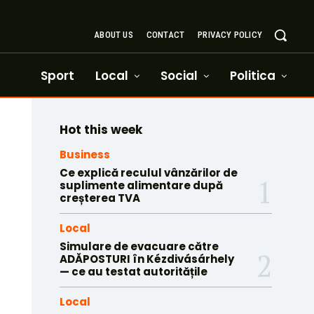
ABOUT US
CONTACT
PRIVACY POLICY
Sport
Local
Social
Politica
Hot this week
Business
Ce explică reculul vânzărilor de
suplimente alimentare după
creșterea TVA
Local
Simulare de evacuare către
ADĂPOSTURI în Kézdivásárhely
— ce au testat autoritățile
Local