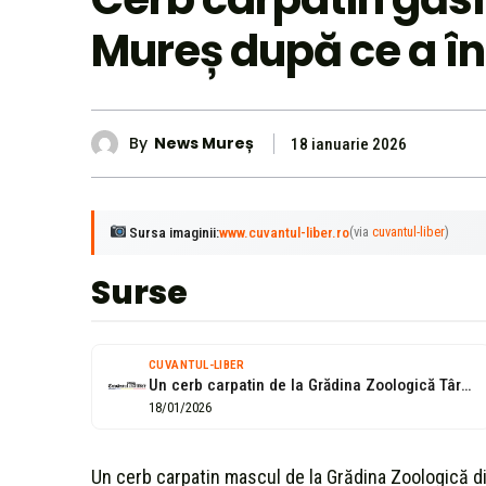
Mureș după ce a în
By
News Mureș
18 ianuarie 2026
Sursa imaginii:
www.cuvantul-liber.ro
(via
cuvantul-liber
)
Surse
CUVANTUL-LIBER
Un cerb carpatin de la Grădina Zoologică Târgu Mureş, găsit mort după...
18/01/2026
Un cerb carpatin mascul de la Grădina Zoologică di