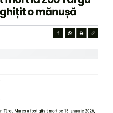
ghițit o mănușă
n Târgu Mureș a fost găsit mort pe 18 ianuarie 2026,