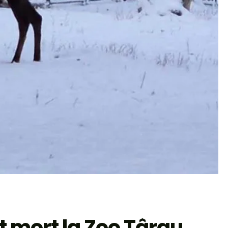
t mort la Zoo Târgu