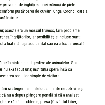
iv provocat de înghiţirea unei mănuşi de piele.
 conform purtătoarei de cuvânt Kinga Korondi, care a
ră înainte.
ini; acesta era un mascul frumos, fără probleme
a îngrijitorilor, iar posibilităţile incluse sunt:
rbul a luat mănuşa accidental sau ea a fost aruncată
ăine în sistemele digestive ale animalelor. S-a
r nu s-a făcut una; instituţia speră însă ca
ectarea regulilor simple de vizitare.
rii şi atingerii animalelor: alimente nepotrivite şi
t că nu a depus plângere penală şi că a analizat
veghere rămân probleme; presa (Cuvântul Liber,