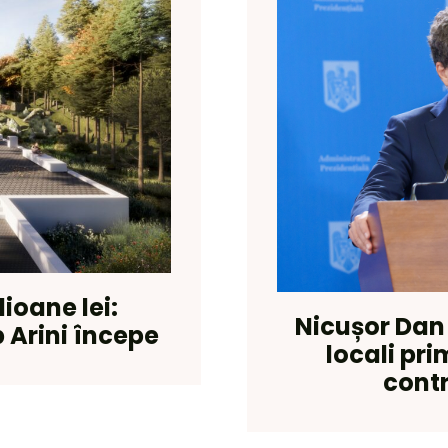
lioane lei:
Nicușor Dan 
 Arini începe
locali pr
contr