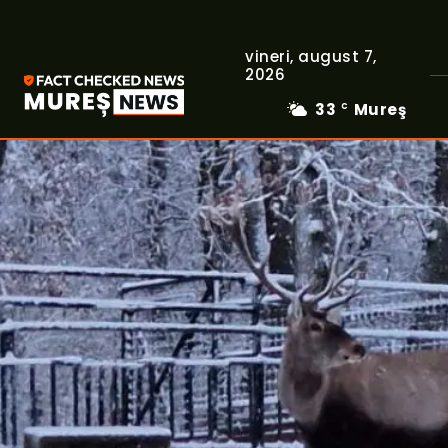
vineri, august 7,
2026
33
Mureş
C