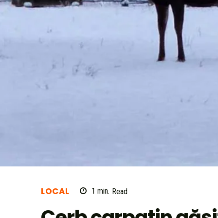
LOCAL
1
min.
Read
Cerb carpatin găsi