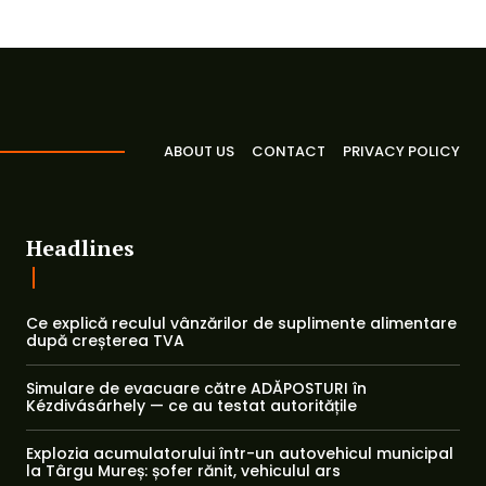
ABOUT US
CONTACT
PRIVACY POLICY
Headlines
Ce explică reculul vânzărilor de suplimente alimentare
după creșterea TVA
Simulare de evacuare către ADĂPOSTURI în
Kézdivásárhely — ce au testat autoritățile
Explozia acumulatorului într-un autovehicul municipal
la Târgu Mureș: șofer rănit, vehiculul ars