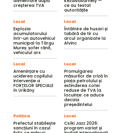
alimentare după
Kézdivásárhely —
creșterea TVA
ce au testat
autoritățile
Local
Local
Explozia
Întâlnire de husari și
acumulatorului
tabără de tir cu
într-un autovehicul
arcul organizate la
municipal la Târgu
Alvinc
Mureș: șofer rănit,
vehiculul ars
Local
Local
Amenințare cu
Promulgarea
uciderea copilului:
măsurilor de criză în
intervenție a
piața petrolului și
FORȚELOR SPECIALE
extinderea cotei
în Urikány
reduse de TVA la
locuințe: ce aduce
decizia
președintelui
Politica
Local
Prefectul stabilește
Csíki Jazz 2026:
sancțiuni în cazul
program variat și
Fritz: ce măsuri
invitați internaționali