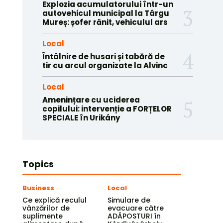
Explozia acumulatorului într-un
autovehicul municipal la Târgu
Mureș: șofer rănit, vehiculul ars
Local
Întâlnire de husari și tabără de
tir cu arcul organizate la Alvinc
Local
Amenințare cu uciderea
copilului: intervenție a FORȚELOR
SPECIALE în Urikány
Topics
Business
Local
Ce explică reculul
Simulare de
vânzărilor de
evacuare către
suplimente
ADĂPOSTURI în