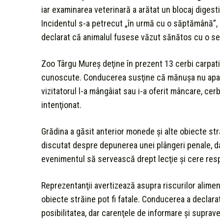
iar examinarea veterinară a arătat un blocaj digest
Incidentul s-a petrecut „în urmă cu o săptămână”,
declarat că animalul fusese văzut sănătos cu o sea
Zoo Târgu Mureș deţine în prezent 13 cerbi carpat
cunoscute. Conducerea susţine că mănuşa nu aparţine
vizitatorul l-a mângâiat sau i-a oferit mâncare, ce
intenţionat.
Grădina a găsit anterior monede şi alte obiecte str
discutat despre depunerea unei plângeri penale, da
evenimentul să servească drept lecţie şi cere resp
Reprezentanţii avertizează asupra riscurilor alimentă
obiecte străine pot fi fatale. Conducerea a declara
posibilitatea, dar carenţele de informare şi supra