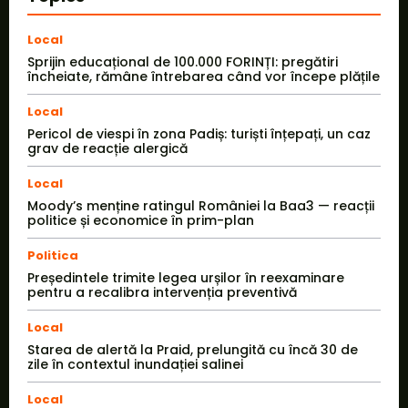
Local
Sprijin educațional de 100.000 FORINȚI: pregătiri
încheiate, rămâne întrebarea când vor începe plățile
Local
Pericol de viespi în zona Padiș: turiști înțepați, un caz
grav de reacție alergică
Local
Moody’s menține ratingul României la Baa3 — reacții
politice și economice în prim-plan
Politica
Președintele trimite legea urșilor în reexaminare
pentru a recalibra intervenția preventivă
Local
Starea de alertă la Praid, prelungită cu încă 30 de
zile în contextul inundației salinei
Local