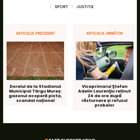
SPORT
JUSTITIE
ARTICOLUL PRECEDENT
ARTICOLUL URMĂTOR
Dorelul de la Stadionul
Viceprimarul Ştefan
Municipal Târgu Mureș:
Adelin Laurenţiu reținut
gazonul acoperă pista,
24 de ore după
scandal național
răsturnare și refuzul
probelor