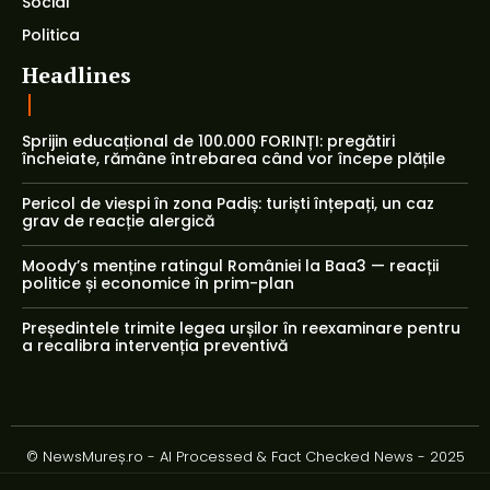
Social
Politica
Headlines
Sprijin educațional de 100.000 FORINȚI: pregătiri
încheiate, rămâne întrebarea când vor începe plățile
Pericol de viespi în zona Padiș: turiști înțepați, un caz
grav de reacție alergică
Moody’s menține ratingul României la Baa3 — reacții
politice și economice în prim-plan
Președintele trimite legea urșilor în reexaminare pentru
a recalibra intervenția preventivă
© NewsMureș.ro - AI Processed & Fact Checked News - 2025