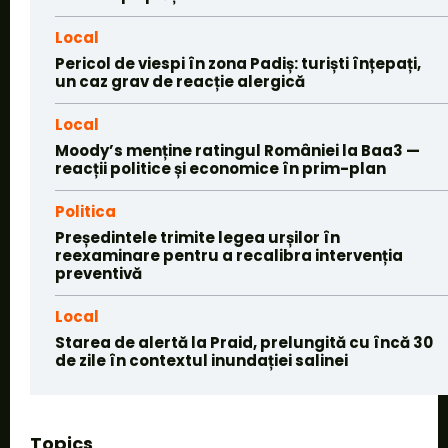
Local
Pericol de viespi în zona Padiș: turiști înțepați,
un caz grav de reacție alergică
Local
Moody’s menține ratingul României la Baa3 —
reacții politice și economice în prim-plan
Politica
Președintele trimite legea urșilor în
reexaminare pentru a recalibra intervenția
preventivă
Local
Starea de alertă la Praid, prelungită cu încă 30
de zile în contextul inundației salinei
Topics