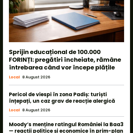
Sprijin educațional de 100.000
FORINȚI: pregătiri încheiate, rămâne
întrebarea când vor începe plățile
Local
8 August 2026
Pericol de viespi în zona Padiș: turiști
înțepați, un caz grav de reacție alergică
Local
8 August 2026
Moody’s menține ratingul României la Baa3
— reacții politice și economice în prim-plan