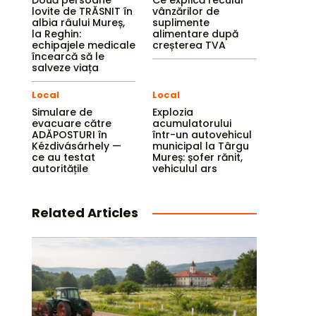
Două persoane
Ce explică reculul
lovite de TRĂSNIT în
vânzărilor de
albia râului Mureș,
suplimente
la Reghin:
alimentare după
echipajele medicale
creșterea TVA
încearcă să le
salveze viața
Local
Local
Simulare de
Explozia
evacuare către
acumulatorului
ADĂPOSTURI în
într-un autovehicul
Kézdivásárhely —
municipal la Târgu
ce au testat
Mureș: șofer rănit,
autoritățile
vehiculul ars
Related Articles