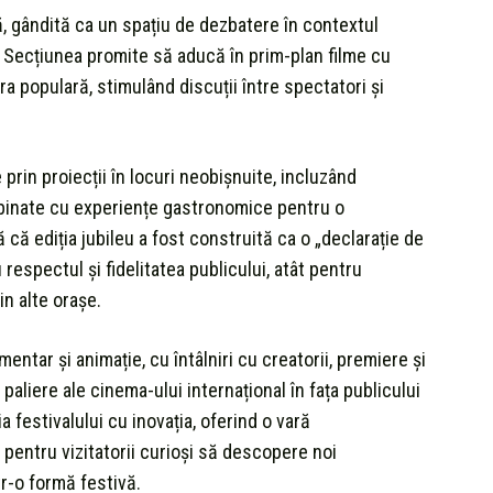
 gândită ca un spațiu de dezbatere în contextul
re. Secțiunea promite să aducă în prim-plan filme cu
ra populară, stimulând discuții între spectatori și
 prin proiecții în locuri neobișnuite, incluzând
 îmbinate cu experiențe gastronomice pentru o
 că ediția jubileu a fost construită ca o „declarație de
espectul și fidelitatea publicului, atât pentru
din alte orașe.
entar și animație, cu întâlniri cu creatorii, premiere și
paliere ale cinema-ului internațional în fața publicului
a festivalului cu inovația, oferind o vară
pentru vizitatorii curioși să descopere noi
tr-o formă festivă.