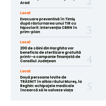
Arad
Local
Evacuare preventivă în Timiș
după răsturnarea unui TIR cu
hipoclorit: intervenția CBRN în
prim-plan
Local
200 de câini din Harghita vor
beneficia de sterilizare gratuită
printr-o campanie finanțată de
Consiliul Județean
Local
Două persoane lovite de
TRĂSNIT în albia râului Mureș, la
Reghin: echipajele medicale
încearcă să le salveze viața