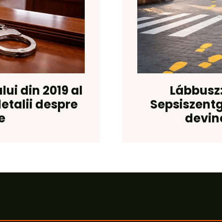
lui din 2019 al
Lábbusz:
detalii despre
Sepsiszentg
e
devin