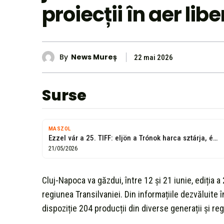
proiecții în aer libe
By
News Mureș
22 mai 2026
Surse
MASZOL
Ezzel vár a 25. TIFF: eljön a Trónok harca sztárja, és fekete...
21/05/2026
Cluj-Napoca va găzdui, între 12 și 21 iunie, ediția a
regiunea Transilvaniei. Din informațiile dezvăluite î
dispoziție 204 producții din diverse generații și re