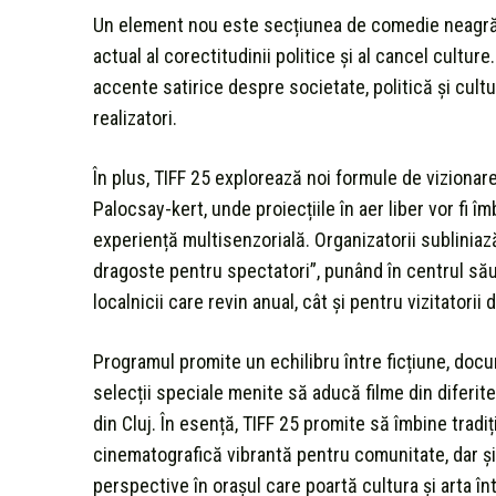
Un element nou este secțiunea de comedie neagră,
actual al corectitudinii politice și al cancel cultu
accente satirice despre societate, politică și cultu
realizatori.
În plus, TIFF 25 explorează noi formule de vizionare
Palocsay-kert, unde proiecțiile în aer liber vor fi
experiență multisenzorială. Organizatorii subliniază
dragoste pentru spectatori”, punând în centrul său r
localnicii care revin anual, cât și pentru vizitatorii 
Programul promite un echilibru între ficțiune, docum
selecții speciale menite să aducă filme din diferite 
din Cluj. În esență, TIFF 25 promite să îmbine tradiți
cinematografică vibrantă pentru comunitate, dar și 
perspective în orașul care poartă cultura și arta în