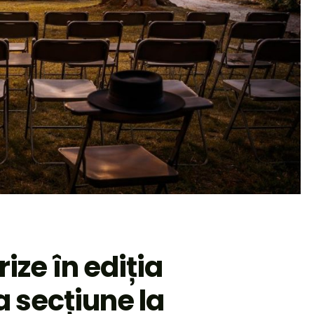
rize în ediția
a secțiune la