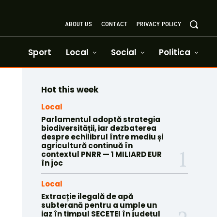
ABOUT US
CONTACT
PRIVACY POLICY
Sport
Local
Social
Politica
Hot this week
Local
Parlamentul adoptă strategia
biodiversității, iar dezbaterea
despre echilibrul între mediu și
agricultură continuă în
contextul PNRR — 1 MILIARD EUR
în joc
Local
Extracție ilegală de apă
subterană pentru a umple un
iaz în timpul SECETEI în județul