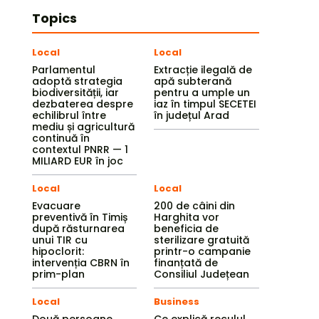
Topics
Local
Local
Parlamentul
Extracție ilegală de
adoptă strategia
apă subterană
biodiversității, iar
pentru a umple un
dezbaterea despre
iaz în timpul SECETEI
echilibrul între
în județul Arad
mediu și agricultură
continuă în
contextul PNRR — 1
MILIARD EUR în joc
Local
Local
Evacuare
200 de câini din
preventivă în Timiș
Harghita vor
după răsturnarea
beneficia de
unui TIR cu
sterilizare gratuită
hipoclorit:
printr-o campanie
intervenția CBRN în
finanțată de
prim-plan
Consiliul Județean
Local
Business