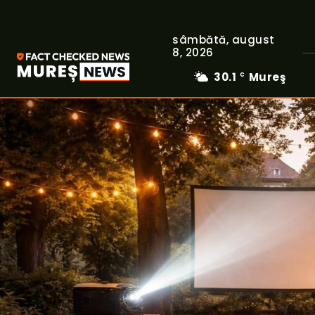
sâmbătă, august
8, 2026
30.1
Mureş
C