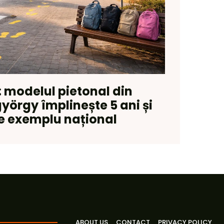
 modelul pietonal din
yörgy împlinește 5 ani și
e exemplu național
ABOUT US
CONTACT
PRIVACY POLICY