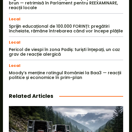
brun — retrimisă în Parlament pentru REEXAMINARE,
reacții locale
Local
Sprijin educațional de 100.000 FORINȚI: pregătiri
încheiate, rămâne întrebarea când vor începe plățile
Local
Pericol de viespi în zona Padiș: turiști înțepați, un caz
grav de reacție alergică
Local
Moody’s menține ratingul României la Baa3 — reacții
politice și economice în prim-plan
Related Articles