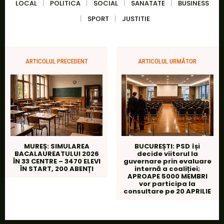
LOCAL
POLITICA
SOCIAL
SANATATE
BUSINESS
SPORT
JUSTITIE
ARTICOLUL PRECEDENT
ARTICOLUL URMĂTOR
MUREȘ: SIMULAREA
BUCUREȘTI: PSD își
BACALAUREATULUI 2026
decide viitorul la
ÎN 33 CENTRE – 3470 ELEVI
guvernare prin evaluare
ÎN START, 200 ABENȚI
internă a coaliției;
APROAPE 5000 MEMBRI
vor participa la
consultare pe 20 APRILIE