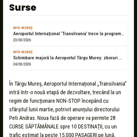
Surse
INFO MUREȘ
Aeroportul Internaţional ‘Transilvania’ trece la program non-stop
23/03/2026
INFO MUREȘ
Schimbare majoră la Aeroportul Târgu Mureș: zboruri 24/7 și peste 15.000 de...
24/03/2026
În Târgu Mureș, Aeroportul Internațional „Transilvania”
intră într-o nouă etapă de dezvoltare, trecând la un
regim de funcționare NON-STOP începând cu
sfârșitul lunii martie, potrivit anunțului directorului
Peti Andras. Noua fază de operare va permite 28
CURSE SĂPTĂMÂNALE spre 10 DESTINAȚII, cu un
trafic estimat la peste 15.000 PASAGERI pe lună.