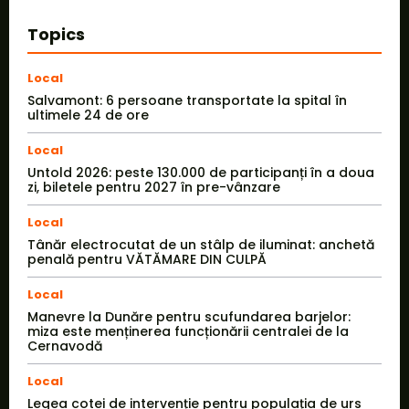
Topics
Local
Salvamont: 6 persoane transportate la spital în
ultimele 24 de ore
Local
Untold 2026: peste 130.000 de participanți în a doua
zi, biletele pentru 2027 în pre-vânzare
Local
Tânăr electrocutat de un stâlp de iluminat: anchetă
penală pentru VĂTĂMARE DIN CULPĂ
Local
Manevre la Dunăre pentru scufundarea barjelor:
miza este menținerea funcționării centralei de la
Cernavodă
Local
Legea cotei de intervenție pentru populația de urs