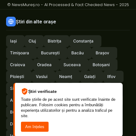
© NewsMureș.ro - AI Processed & Fact Checked News - 2025
Știri din alte orașe
Iași
Cluj
Bistrița
Constanța
Timișoara
București
Bacău
Brașov
Craiova
Oradea
Suceava
Botoșani
Ploiești
Vaslui
Neamț
Galați
Ilfov
Sibiu
Arad
Alba
Tulcea
Olt
Știri verificate
Toate știrile de pe acest site sunt verificate înainte de
Arges
Maramures
Vrancea
Satumare
publicare. Folosim cookies pentru a îmbunătăți
experiența utilizatorilor și pentru a analiza traficul pe
Buzau
Braila
Calarasi
Caras-Severin
site.
Dambovita
Giurgiu
Gorj
Hunedoara
Am înțeles
Ialomita
Mehedinti
Salaj
Teleorman