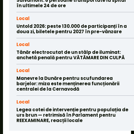
Salvamont: 6 persoane transportate la spital
în ultimele 24 de ore
Local
Untold 2026: peste 130.000 de participanți în a
doua zi, biletele pentru 2027 în pre-vânzare
Local
Tânăr electrocutat de un stâlp de iluminat:
anchetă penală pentru VĂTĂMARE DIN CULPĂ
Local
Manevre la Dunăre pentru scufundarea
barjelor: miza este menținerea funcționării
centralei de la Cernavodă
Local
Legea cotei de intervenție pentru populația de
urs brun — retrimisă în Parlament pentru
REEXAMINARE, reacții locale