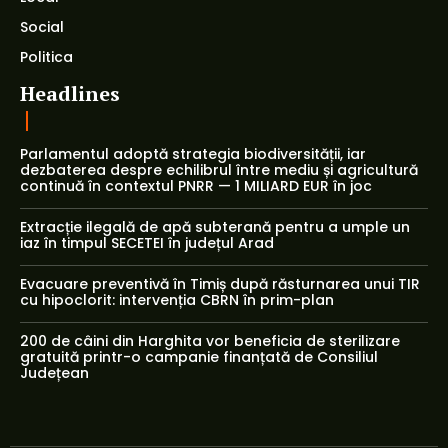
Social
Politica
Headlines
Parlamentul adoptă strategia biodiversității, iar
dezbaterea despre echilibrul între mediu și agricultură
continuă în contextul PNRR — 1 MILIARD EUR în joc
Extracție ilegală de apă subterană pentru a umple un
iaz în timpul SECETEI în județul Arad
Evacuare preventivă în Timiș după răsturnarea unui TIR
cu hipoclorit: intervenția CBRN în prim-plan
200 de câini din Harghita vor beneficia de sterilizare
gratuită printr-o campanie finanțată de Consiliul
Județean