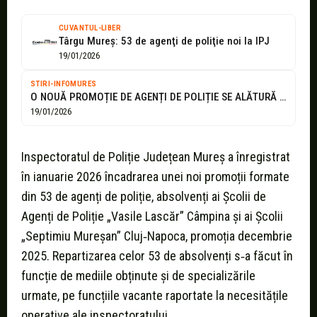
CUVANTUL-LIBER
Târgu Mureş: 53 de agenţi de poliţie noi la IPJ
19/01/2026
STIRI-INFOMURES
O NOUĂ PROMOȚIE DE AGENȚI DE POLIȚIE SE ALĂTURĂ I.P.J. MUREȘ
19/01/2026
Inspectoratul de Poliție Județean Mureș a înregistrat
în ianuarie 2026 încadrarea unei noi promoții formate
din 53 de agenți de poliție, absolvenți ai Școlii de
Agenți de Poliție „Vasile Lascăr” Câmpina și ai Școlii
„Septimiu Mureșan” Cluj‑Napoca, promoția decembrie
2025. Repartizarea celor 53 de absolvenți s‑a făcut în
funcție de mediile obținute și de specializările
urmate, pe funcțiile vacante raportate la necesitățile
operative ale inspectoratului.