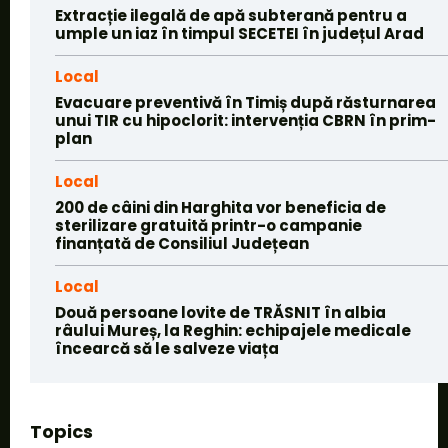
Extracție ilegală de apă subterană pentru a
umple un iaz în timpul SECETEI în județul Arad
Local
Evacuare preventivă în Timiș după răsturnarea
unui TIR cu hipoclorit: intervenția CBRN în prim-
plan
Local
200 de câini din Harghita vor beneficia de
sterilizare gratuită printr-o campanie
finanțată de Consiliul Județean
Local
Două persoane lovite de TRĂSNIT în albia
râului Mureș, la Reghin: echipajele medicale
încearcă să le salveze viața
Topics