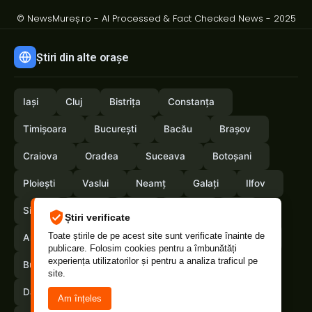
© NewsMureș.ro - AI Processed & Fact Checked News - 2025
Știri din alte orașe
Iași
Cluj
Bistrița
Constanța
Timișoara
București
Bacău
Brașov
Craiova
Oradea
Suceava
Botoșani
Ploiești
Vaslui
Neamț
Galați
Ilfov
Sibiu
Arad
Alba
Tulcea
Olt
Știri verificate
Toate știrile de pe acest site sunt verificate înainte de
Arges
Maramures
Vrancea
Satumare
publicare. Folosim cookies pentru a îmbunătăți
experiența utilizatorilor și pentru a analiza traficul pe
Buzau
Braila
Calarasi
Caras-Severin
site.
Dambovita
Giurgiu
Gorj
Hunedoara
Am înțeles