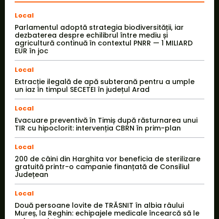
Local
Parlamentul adoptă strategia biodiversității, iar
dezbaterea despre echilibrul între mediu și
agricultură continuă în contextul PNRR — 1 MILIARD
EUR în joc
Local
Extracție ilegală de apă subterană pentru a umple
un iaz în timpul SECETEI în județul Arad
Local
Evacuare preventivă în Timiș după răsturnarea unui
TIR cu hipoclorit: intervenția CBRN în prim-plan
Local
200 de câini din Harghita vor beneficia de sterilizare
gratuită printr-o campanie finanțată de Consiliul
Județean
Local
Două persoane lovite de TRĂSNIT în albia râului
Mureș, la Reghin: echipajele medicale încearcă să le