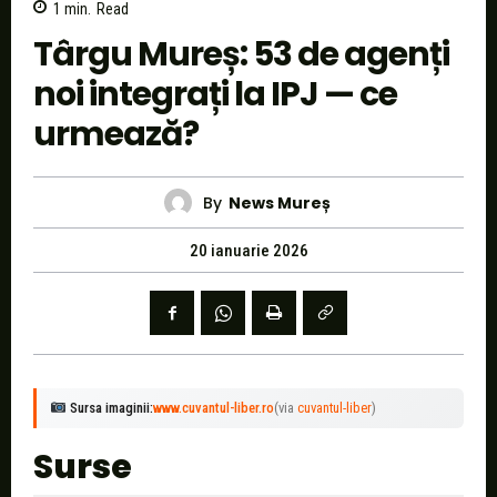
1
min.
Read
Târgu Mureș: 53 de agenți
noi integrați la IPJ — ce
urmează?
By
News Mureș
20 ianuarie 2026
Sursa imaginii:
www.cuvantul-liber.ro
(via
cuvantul-liber
)
Surse