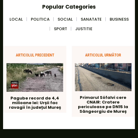
Popular Categories
LOCAL
POLITICA
SOCIAL
SANATATE
BUSINESS
SPORT
JUSTITIE
ARTICOLUL PRECEDENT
ARTICOLUL URMĂTOR
Primarul Sófalvi cere
Pagube record de 4,4
CNAIR: Cratere
milioane lei: Urșii fac
periculoase pe DN15 la
ravagii în județul Mureș
Sângeorgiu de Mureș