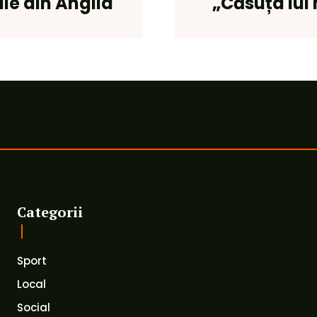
ale din Anglia
„Căsuța lui 
Categorii
Sport
Local
Social