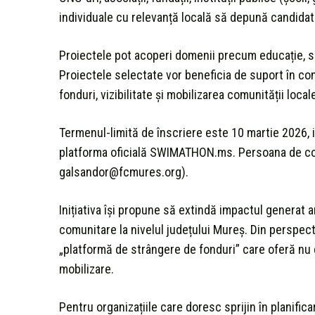
individuale cu relevanță locală să depună candidat
Proiectele pot acoperi domenii precum educație, să
Proiectele selectate vor beneficia de suport în co
fonduri, vizibilitate și mobilizarea comunității loca
Termenul-limită de înscriere este 10 martie 2026, i
platforma oficială SWIMATHON.ms. Persoana de con
galsandor@fcmures.org).
Inițiativa își propune să extindă impactul generat 
comunitare la nivelul județului Mureș. Din perspec
„platformă de strângere de fonduri” care oferă nu d
mobilizare.
Pentru organizațiile care doresc sprijin în planifica