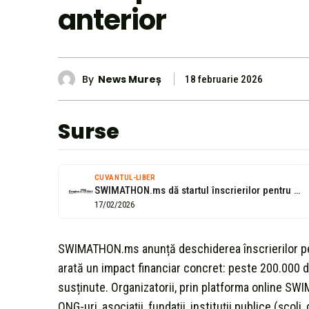
anterior
By
News Mureș
18 februarie 2026
Surse
CUVANTUL-LIBER
SWIMATHON.ms dă startul înscrierilor pentru proiectele ediției 2026
17/02/2026
SWIMATHON.ms anunță deschiderea înscrierilor pent
arată un impact financiar concret: peste 200.000 de 
susținute. Organizatorii, prin platforma online SW
ONG-uri, asociații, fundații, instituții publice (școli,