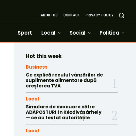
ABOUT US
CONTACT
PRIVACY POLICY
Sport
Local
Social
Politica
Hot this week
Business
Ce explică reculul vânzărilor de
suplimente alimentare după
creșterea TVA
Local
Simulare de evacuare către
ADĂPOSTURI în Kézdivásárhely
— ce au testat autoritățile
Local