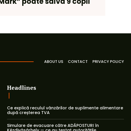
Márk” poate salva 9 copii
ABOUT US
CONTACT
PRIVACY POLICY
Headlines
Ce explică reculul vânzărilor de suplimente alimentare
după creșterea TVA
Simulare de evacuare către ADĂPOSTURI în
Kézdivásárhely — ce au testat autoritățile