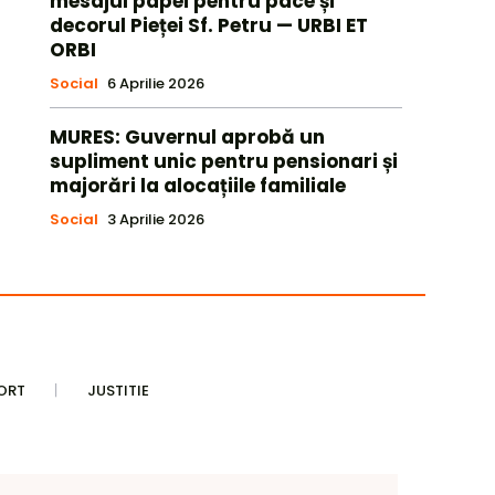
mesajul papei pentru pace și
decorul Pieței Sf. Petru — URBI ET
ORBI
Social
6 Aprilie 2026
MURES: Guvernul aprobă un
supliment unic pentru pensionari și
majorări la alocațiile familiale
Social
3 Aprilie 2026
ORT
JUSTITIE