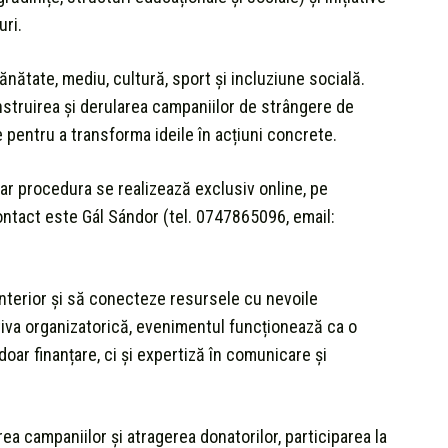
uri.
nătate, mediu, cultură, sport și incluziune socială.
nstruirea și derularea campaniilor de strângere de
le pentru a transforma ideile în acțiuni concrete.
ar procedura se realizează exclusiv online, pe
tact este Gál Sándor (tel. 0747865096, email:
anterior și să conecteze resursele cu nevoile
tiva organizatorică, evenimentul funcționează ca o
oar finanțare, ci și expertiză în comunicare și
rea campaniilor și atragerea donatorilor, participarea la