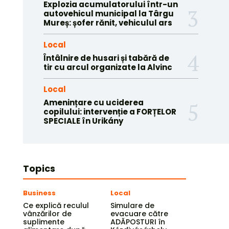
Explozia acumulatorului într-un
autovehicul municipal la Târgu
Mureș: șofer rănit, vehiculul ars
Local
Întâlnire de husari și tabără de
tir cu arcul organizate la Alvinc
Local
Amenințare cu uciderea
copilului: intervenție a FORȚELOR
SPECIALE în Urikány
Topics
Business
Local
Ce explică reculul
Simulare de
vânzărilor de
evacuare către
suplimente
ADĂPOSTURI în