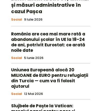
și măsuri administrative în
cazul Pașca
Social
9 Iulie 2026
România are cea mai mare rată a
abandonului școlar în UE la 18–24
de ani, potrivit Eurostat: ce arată
noile date
Social
5 Iunie 2026
Uniunea Europeană alocă 20
MILIOANE de EURO pentru refugiații
din Turcia — cum va fi folosit
ajutorul
Social
12 Mai 2026
Slujbele de Paște la Vatican: