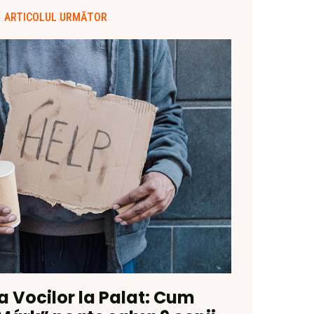
ARTICOLUL URMĂTOR
 Vocilor la Palat: Cum