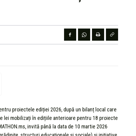
ru proiectele ediției 2026, după un bilanț local care
lei mobilizați în edițiile anterioare pentru 18 proiecte
IMATHON.ms, invită până la data de 10 martie 2026
 grădinițe, structuri educaționale și sociale) și inițiative