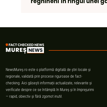
reghineni în ringul unei g
NewsMureș.ro este o platformă digitală de știri locale și
regionale, validată prin procese riguroase de fact-
checking. Aici găsești informații actualizate, relevante și
verificate despre ce se întâmplă în Mureș și în împrejurimi
— rapid, obiectiv și fără zgomot inutil.