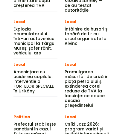
alimentare după
Kézdivásárhely —
creșterea TVA
ce au testat
autoritățile
Local
Local
Explozia
Întâlnire de husari și
acumulatorului
tabără de tir cu
într-un autovehicul
arcul organizate la
municipal la Târgu
Alvinc
Mureș: șofer rănit,
vehiculul ars
Local
Local
Amenințare cu
Promulgarea
uciderea copilului:
măsurilor de criză în
intervenție a
piața petrolului și
FORȚELOR SPECIALE
extinderea cotei
în Urikány
reduse de TVA la
locuințe: ce aduce
decizia
președintelui
Politica
Local
Prefectul stabilește
Csíki Jazz 2026:
sancțiuni în cazul
program variat și
Fritz: ce măsuri
invitați internaționali