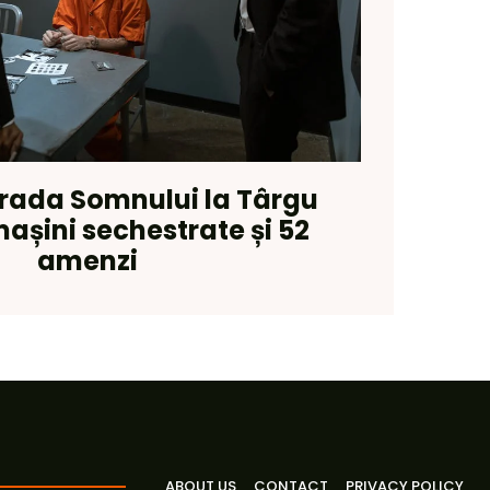
trada Somnului la Târgu
așini sechestrate și 52
amenzi
ABOUT US
CONTACT
PRIVACY POLICY