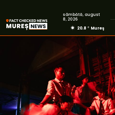
sâmbătă, august
8, 2026
20.8
Mureş
C