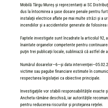
Mobilă Târgu Mureș și reprezentanți ai SC Distrib
dus la întocmirea a şase dosare penale pentru furt 
instalaţii electrice aflate pe mai multe străzi şi a 
incendiilor şi a accidentelor generate de folosirea n
Faptele investigate sunt încadrate la articolul 92, 
înaintate organelor competente pentru continuarea 
puţin trei publicaţii locale, subliniază că astfel de
Numărul dosarelor—6—şi data intervenţiei—05.02.2
victime sau pagube financiare estimate în comunica
respectarea legislaţiei ca obiective principale.
Investigaţiile vor stabili responsabilităţile exacte 
Ancheta rămâne deschisă, iar autorităţile recomand
pentru reducerea riscurilor şi protejarea reţelei.