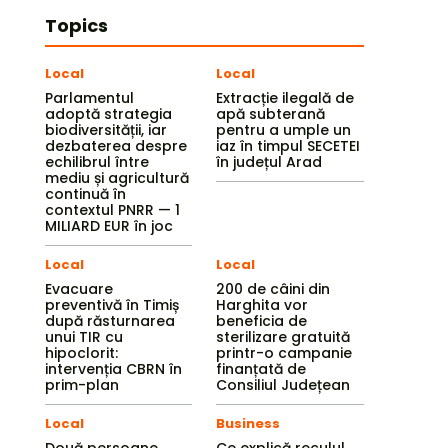
Topics
Local
Local
Parlamentul
Extracție ilegală de
adoptă strategia
apă subterană
biodiversității, iar
pentru a umple un
dezbaterea despre
iaz în timpul SECETEI
echilibrul între
în județul Arad
mediu și agricultură
continuă în
contextul PNRR — 1
MILIARD EUR în joc
Local
Local
Evacuare
200 de câini din
preventivă în Timiș
Harghita vor
după răsturnarea
beneficia de
unui TIR cu
sterilizare gratuită
hipoclorit:
printr-o campanie
intervenția CBRN în
finanțată de
prim-plan
Consiliul Județean
Local
Business