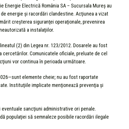
uţie Energie Electrică România SA – Sucursala Mureș au
de energie şi racordări clandestine. Acţiunea a vizat
urmărit creşterea siguranţei operaţionale, prevenirea
eautorizată a instalaţiilor.
alineatul (2) din Legea nr. 123/2012. Dosarele au fost
cercetărilor. Comunicatele oficiale, preluate de cel
 acţiuni vor continua în perioada următoare.
026—sunt elemente cheie; nu au fost raportate
te. Instituţiile implicate menţionează prevenţia şi
şi eventuale sancţiuni administrative ori penale.
ă populaţiei să semnaleze posibile racordări ilegale