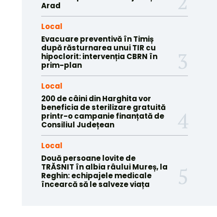
Arad
Local
Evacuare preventivă în Timiș
după răsturnarea unui TIR cu
hipoclorit: intervenția CBRN în
prim-plan
Local
200 de câini din Harghita vor
beneficia de sterilizare gratuită
printr-o campanie finanțată de
Consiliul Județean
Local
Două persoane lovite de
TRĂSNIT în albia râului Mureș, la
Reghin: echipajele medicale
încearcă să le salveze viața