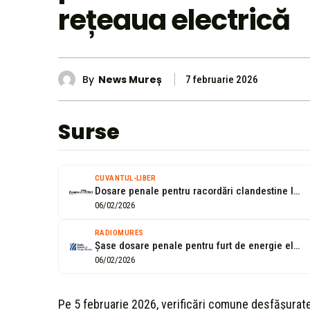
rețeaua electrică
By
News Mureș
7 februarie 2026
Surse
CUVANTUL-LIBER
Dosare penale pentru racordări clandestine la rețeaua electrică, descoperite în Târgu Mureș
06/02/2026
RADIOMURES
Şase dosare penale pentru furt de energie electrică, în municipiul Târgu Mureş
06/02/2026
Pe 5 februarie 2026, verificări comune desfășurat