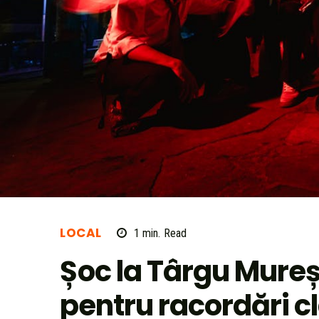
LOCAL
1
min.
Read
Șoc la Târgu Mureș
pentru racordări c