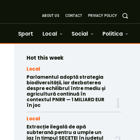
ABOUT US
CONTACT
PRIVACY POLICY
Sport
Local
Social
Politica
Hot this week
Local
Parlamentul adoptă strategia
biodiversității, iar dezbaterea
despre echilibrul între mediu și
agricultură continuă în
contextul PNRR — 1 MILIARD EUR
în joc
Local
Extracție ilegală de apă
subterană pentru a umple un
iaz în timpul SECETEI în județul