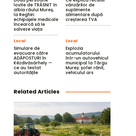
Două persoane
Ce explică reculul
lovite de TRĂSNIT în
vânzărilor de
albia râului Mureș,
suplimente
la Reghin:
alimentare după
echipajele medicale
creșterea TVA
încearcă să le
salveze viața
Local
Local
Simulare de
Explozia
evacuare către
acumulatorului
ADĂPOSTURI în
într-un autovehicul
Kézdivásárhely —
municipal la Târgu
ce au testat
Mureș: șofer rănit,
autoritățile
vehiculul ars
Related Articles