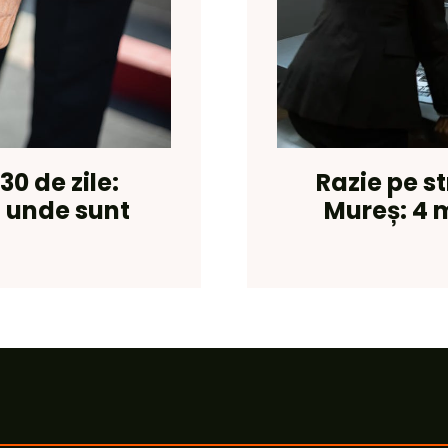
0 de zile:
Razie pe s
, unde sunt
Mureș: 4 m