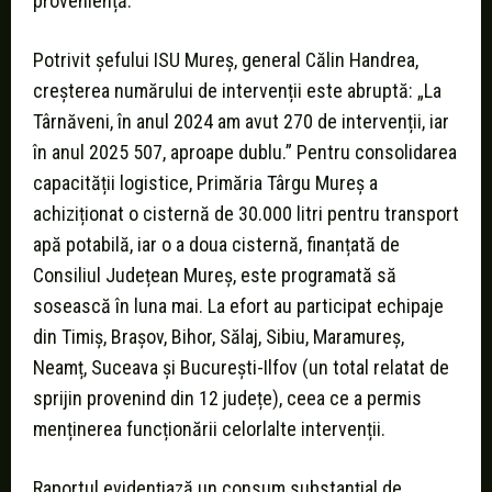
proveniență.
Potrivit șefului ISU Mureș, general Călin Handrea,
creșterea numărului de intervenții este abruptă: „La
Târnăveni, în anul 2024 am avut 270 de intervenții, iar
în anul 2025 507, aproape dublu.” Pentru consolidarea
capacității logistice, Primăria Târgu Mureș a
achiziționat o cisternă de 30.000 litri pentru transport
apă potabilă, iar o a doua cisternă, finanțată de
Consiliul Județean Mureș, este programată să
sosească în luna mai. La efort au participat echipaje
din Timiș, Brașov, Bihor, Sălaj, Sibiu, Maramureș,
Neamț, Suceava și București-Ilfov (un total relatat de
sprijin provenind din 12 județe), ceea ce a permis
menținerea funcționării celorlalte intervenții.
Raportul evidențiază un consum substanțial de