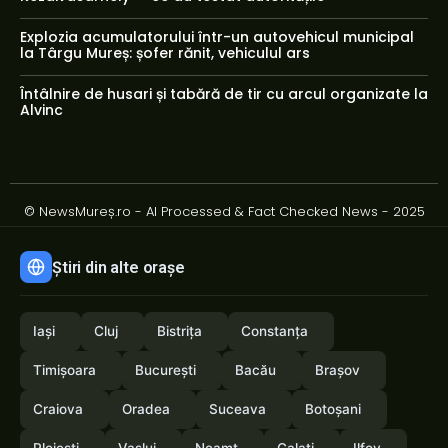
Explozia acumulatorului într-un autovehicul municipal
la Târgu Mureș: șofer rănit, vehiculul ars
Întâlnire de husari și tabără de tir cu arcul organizate la
Alvinc
© NewsMureș.ro - AI Processed & Fact Checked News - 2025
Știri din alte orașe
Iași
Cluj
Bistrița
Constanța
Timișoara
București
Bacău
Brașov
Craiova
Oradea
Suceava
Botoșani