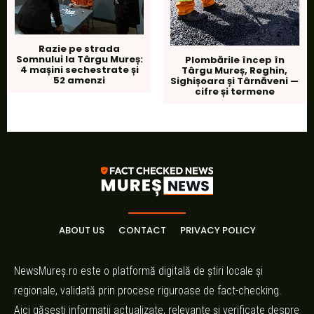
Razie pe strada
Somnului la Târgu Mureș:
Plombările încep în
4 mașini sechestrate și
Târgu Mureș, Reghin,
52 amenzi
Sighișoara și Târnăveni —
cifre și termene
ABOUT US
CONTACT
PRIVACY POLICY
NewsMureș.ro este o platformă digitală de știri locale și
regionale, validată prin procese riguroase de fact-checking.
Aici găsești informații actualizate, relevante și verificate despre