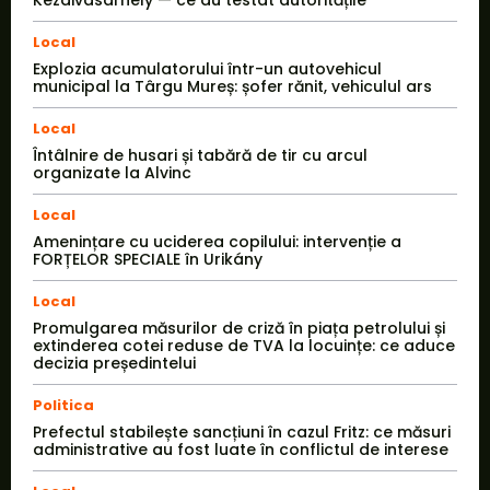
Kézdivásárhely — ce au testat autoritățile
Local
Explozia acumulatorului într-un autovehicul
municipal la Târgu Mureș: șofer rănit, vehiculul ars
Local
Întâlnire de husari și tabără de tir cu arcul
organizate la Alvinc
Local
Amenințare cu uciderea copilului: intervenție a
FORȚELOR SPECIALE în Urikány
Local
Promulgarea măsurilor de criză în piața petrolului și
extinderea cotei reduse de TVA la locuințe: ce aduce
decizia președintelui
Politica
Prefectul stabilește sancțiuni în cazul Fritz: ce măsuri
administrative au fost luate în conflictul de interese