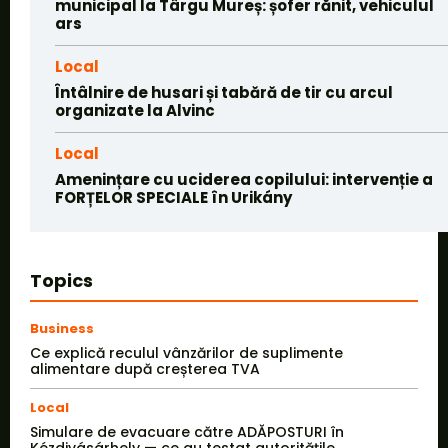
municipal la Târgu Mureș: șofer rănit, vehiculul
ars
Local
Întâlnire de husari și tabără de tir cu arcul
organizate la Alvinc
Local
Amenințare cu uciderea copilului: intervenție a
FORȚELOR SPECIALE în Urikány
Topics
Business
Ce explică reculul vânzărilor de suplimente
alimentare după creșterea TVA
Local
Simulare de evacuare către ADĂPOSTURI în