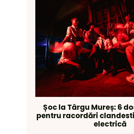
Șoc la Târgu Mureș: 6 d
pentru racordări clandest
electrică