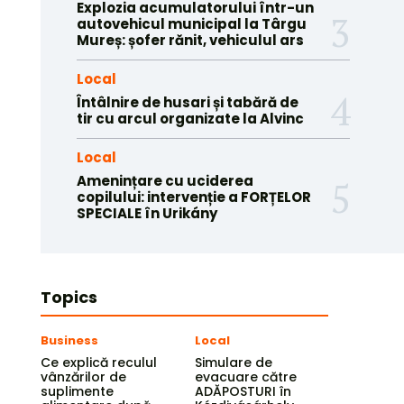
Explozia acumulatorului într-un
autovehicul municipal la Târgu
Mureș: șofer rănit, vehiculul ars
Local
Întâlnire de husari și tabără de
tir cu arcul organizate la Alvinc
Local
Amenințare cu uciderea
copilului: intervenție a FORȚELOR
SPECIALE în Urikány
Topics
Business
Local
Ce explică reculul
Simulare de
vânzărilor de
evacuare către
suplimente
ADĂPOSTURI în