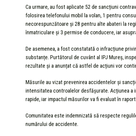
Ca urmare, au fost aplicate 52 de sancțiuni contrav
folosirea telefonului mobil la volan, 1 pentru cons
necorespunzătoare și 28 pentru alte abateri la regimu
înmatriculare și 3 permise de conducere, iar asupr
De asemenea, a fost constatată o infracțiune privi
substanțe. Purtătorul de cuvânt al IPJ Mureș, insp
rezultate și a anunțat că astfel de acțiuni vor conti
Măsurile au vizat prevenirea accidentelor și sancți
intensitatea controalelor desfășurate. Acțiunea a i
rapide, iar impactul măsurilor va fi evaluat în rapor
Comunitatea este indemnizată să respecte regulile
numărului de accidente.