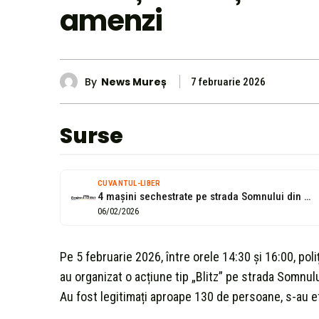
amenzi
By
News Mureș
7 februarie 2026
Surse
CUVANTUL-LIBER
4 maşini sechestrate pe strada Somnului din Târgu Mureş
06/02/2026
Pe 5 februarie 2026, între orele 14:30 și 16:00, poliț
au organizat o acțiune tip „Blitz” pe strada Somnul
Au fost legitimați aproape 130 de persoane, s-au ef