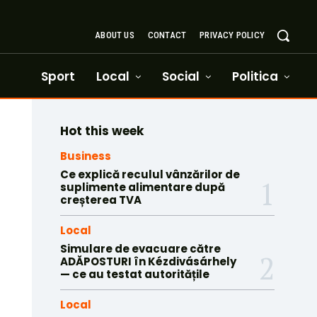
ABOUT US
CONTACT
PRIVACY POLICY
Sport
Local
Social
Politica
Hot this week
Business
Ce explică reculul vânzărilor de
suplimente alimentare după
creșterea TVA
Local
Simulare de evacuare către
ADĂPOSTURI în Kézdivásárhely
— ce au testat autoritățile
Local