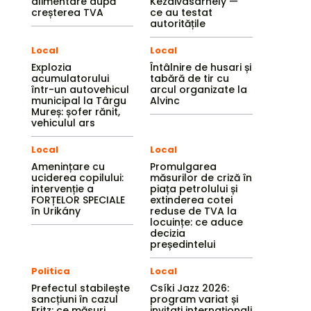
alimentare după
Kézdivásárhely —
creșterea TVA
ce au testat
autoritățile
Local
Local
Explozia
Întâlnire de husari și
acumulatorului
tabără de tir cu
într-un autovehicul
arcul organizate la
municipal la Târgu
Alvinc
Mureș: șofer rănit,
vehiculul ars
Local
Local
Amenințare cu
Promulgarea
uciderea copilului:
măsurilor de criză în
intervenție a
piața petrolului și
FORȚELOR SPECIALE
extinderea cotei
în Urikány
reduse de TVA la
locuințe: ce aduce
decizia
președintelui
Politica
Local
Prefectul stabilește
Csíki Jazz 2026:
sancțiuni în cazul
program variat și
Fritz: ce măsuri
invitați internaționali