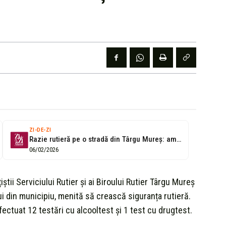
ZI-DE-ZI
Razie rutieră pe o stradă din Târgu Mureș: amenzi, infracțiuni și vehicule...
06/02/2026
iștii Serviciului Rutier și ai Biroului Rutier Târgu Mureș
ui din municipiu, menită să crească siguranța rutieră.
ectuat 12 testări cu alcooltest și 1 test cu drugtest.