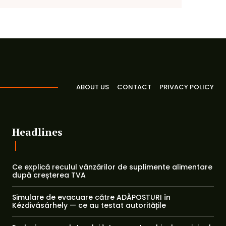
ABOUT US
CONTACT
PRIVACY POLICY
Headlines
Ce explică reculul vânzărilor de suplimente alimentare
după creșterea TVA
Simulare de evacuare către ADĂPOSTURI în
Kézdivásárhely — ce au testat autoritățile