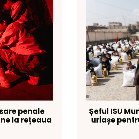
osare penale
Șeful ISU Mur
ine la rețeaua
uriașe pentr