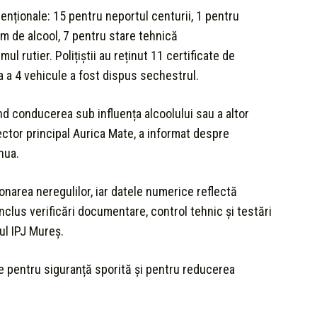
enționale: 15 pentru neportul centurii, 1 pentru
um de alcool, 7 pentru stare tehnică
l rutier. Polițiștii au reținut 11 certificate de
a a 4 vehicule a fost dispus sechestrul.
nd conducerea sub influența alcoolului sau a altor
ector principal Aurica Mate, a informat despre
nua.
onarea neregulilor, iar datele numerice reflectă
nclus verificări documentare, control tehnic și testări
tul IPJ Mureș.
 pentru siguranță sporită și pentru reducerea