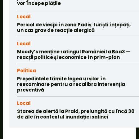
vor începe plățile
Local
Pericol de viespi în zona Padiș: turiști înțepați,
un caz grav de reacție alergică
Local
Moody’s menține ratingul României la Baa3 —
reacții politice și economice în prim-plan
Politica
Președintele trimite legea urșilor în
reexaminare pentru a recalibra intervenția
preventivă
Local
Starea de alertă la Praid, prelungită cu încă 30
de zile în contextul inundației salinei