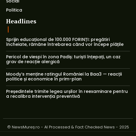
Social
Politica
Headlines
Sprijin educațional de 100.000 FORINȚI: pregătiri
încheiate, rămâne întrebarea când vor începe plățile
Pericol de viespi în zona Padiș: turiști înțepați, un caz
grav de reacție alergică
Moody’s menține ratingul României la Baa3 — reacții
politice și economice în prim-plan
Președintele trimite legea urșilor în reexaminare pentru
a recalibra intervenția preventivă
© NewsMureș.ro - AI Processed & Fact Checked News - 2025