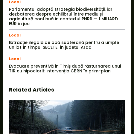
Local
Parlamentul adoptă strategia biodiversității, iar
dezbaterea despre echilibrul între mediu și
agricultură continuă în contextul PNRR — 1 MILIARD
EUR în joc
Local
Extracție ilegală de apă subterană pentru a umple
un iaz în timpul SECETEI în județul Arad
Local
Evacuare preventivă în Timiș după răsturnarea unui
TIR cu hipoclorit: intervenția CBRN în prim-plan
Related Articles