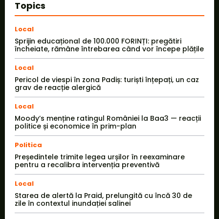
Topics
Local
Sprijin educațional de 100.000 FORINȚI: pregătiri
încheiate, rămâne întrebarea când vor începe plățile
Local
Pericol de viespi în zona Padiș: turiști înțepați, un caz
grav de reacție alergică
Local
Moody’s menține ratingul României la Baa3 — reacții
politice și economice în prim-plan
Politica
Președintele trimite legea urșilor în reexaminare
pentru a recalibra intervenția preventivă
Local
Starea de alertă la Praid, prelungită cu încă 30 de
zile în contextul inundației salinei