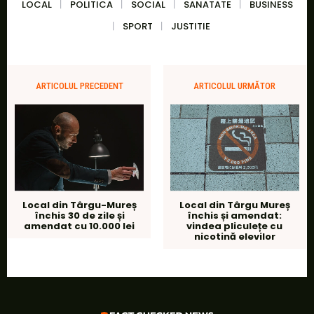
LOCAL
POLITICA
SOCIAL
SANATATE
BUSINESS
SPORT
JUSTITIE
ARTICOLUL PRECEDENT
ARTICOLUL URMĂTOR
Local din Târgu-Mureș
Local din Târgu Mureș
închis 30 de zile și
închis și amendat:
amendat cu 10.000 lei
vindea pliculețe cu
nicotină elevilor