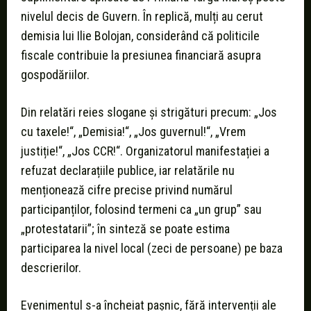
nivelul decis de Guvern. În replică, mulți au cerut
demisia lui Ilie Bolojan, considerând că politicile
fiscale contribuie la presiunea financiară asupra
gospodăriilor.
Din relatări reies slogane și strigături precum: „Jos
cu taxele!“, „Demisia!“, „Jos guvernul!“, „Vrem
justiție!“, „Jos CCR!“. Organizatorul manifestației a
refuzat declarațiile publice, iar relatările nu
menționează cifre precise privind numărul
participanților, folosind termeni ca „un grup” sau
„protestatarii”; în sinteză se poate estima
participarea la nivel local (zeci de persoane) pe baza
descrierilor.
Evenimentul s-a încheiat pașnic, fără intervenții ale