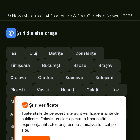
© NewsMureș.ro - AI Processed & Fact Checked News - 2025
Știri din alte orașe
Iași
Cluj
Bistrița
Constanța
Timișoara
București
Bacău
Brașov
Craiova
Oradea
Suceava
Botoșani
Ploiești
Vaslui
Neamț
Galați
Ilfov
Sibiu
Arad
Alba
Tulcea
Olt
Știri verificate
Toate știrile de pe acest site sunt verificate înainte de
Arges
Maramures
Vrancea
Satumare
publicare. Folosim cookies pentru a îmbunătăți
experiența utilizatorilor și pentru a analiza traficul pe
Buzau
Braila
Calarasi
Caras-Severin
site.
Dambovita
Giurgiu
Gorj
Hunedoara