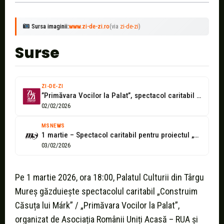
Sursa imaginii:
www.zi-de-zi.ro
(via
zi-de-zi
)
Surse
ZI-DE-ZI
”Primăvara Vocilor la Palat”, spectacol caritabil la Palatul Culturii din Târgu Mureș
02/02/2026
MSNEWS
1 martie – Spectacol caritabil pentru proiectul „Căsuța lui Márk”
03/02/2026
Pe 1 martie 2026, ora 18:00, Palatul Culturii din Târgu
Mureș găzduiește spectacolul caritabil „Construim
Căsuța lui Márk” / „Primăvara Vocilor la Palat”,
organizat de Asociația Românii Uniți Acasă – RUA și