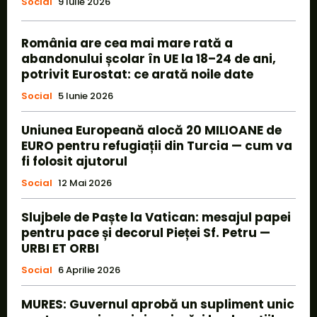
Social
9 Iulie 2026
România are cea mai mare rată a
abandonului școlar în UE la 18–24 de ani,
potrivit Eurostat: ce arată noile date
Social
5 Iunie 2026
Uniunea Europeană alocă 20 MILIOANE de
EURO pentru refugiații din Turcia — cum va
fi folosit ajutorul
Social
12 Mai 2026
Slujbele de Paște la Vatican: mesajul papei
pentru pace și decorul Pieței Sf. Petru —
URBI ET ORBI
Social
6 Aprilie 2026
MURES: Guvernul aprobă un supliment unic