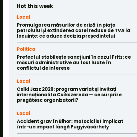
Hot this week
Local
Promulgarea măsurilor de criză în piața
petrolului și extinderea cotei reduse de TVA la
locuințe: ce aduce decizia președintelui
Politica
Prefectul stabilește sancțiuni în cazul Fritz: ce
măsuri administrative au fost luate în
conflictul de interese
Local
Csíki Jazz 2026: program variat și invitați
internaționali la Csíkszereda — ce surprize
pregătesc organizatorii?
Local
Accident grav în Bihor: motociclist implicat
într-un impact lângă Fugyivásárhely