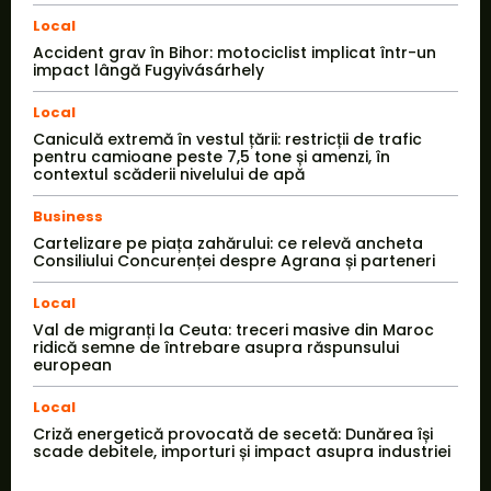
Local
Accident grav în Bihor: motociclist implicat într-un
impact lângă Fugyivásárhely
Local
Caniculă extremă în vestul țării: restricții de trafic
pentru camioane peste 7,5 tone și amenzi, în
contextul scăderii nivelului de apă
Business
Cartelizare pe piața zahărului: ce relevă ancheta
Consiliului Concurenței despre Agrana și parteneri
Local
Val de migranți la Ceuta: treceri masive din Maroc
ridică semne de întrebare asupra răspunsului
european
Local
Criză energetică provocată de secetă: Dunărea își
scade debitele, importuri și impact asupra industriei