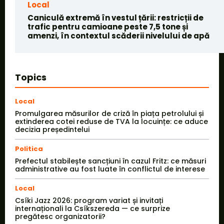
Local
Caniculă extremă în vestul țării: restricții de
trafic pentru camioane peste 7,5 tone și
amenzi, în contextul scăderii nivelului de apă
Topics
Local
Promulgarea măsurilor de criză în piața petrolului și
extinderea cotei reduse de TVA la locuințe: ce aduce
decizia președintelui
Politica
Prefectul stabilește sancțiuni în cazul Fritz: ce măsuri
administrative au fost luate în conflictul de interese
Local
Csíki Jazz 2026: program variat și invitați
internaționali la Csíkszereda — ce surprize
pregătesc organizatorii?