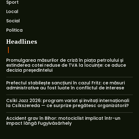
Sport
Local
Social
Politica
Headlines
Promulgarea măsurilor de criză în piața petrolului și
extinderea cotei reduse de TVA la locuințe: ce aduce
decizia președintelui
Prefectul stabilește sancțiuni în cazul Fritz: ce măsuri
administrative au fost luate în conflictul de interese
Csíki Jazz 2026: program variat și invitați internaționali
la Csíkszereda — ce surprize pregătesc organizatorii?
Accident grav în Bihor: motociclist implicat într-un
impact lângă Fugyivásárhely