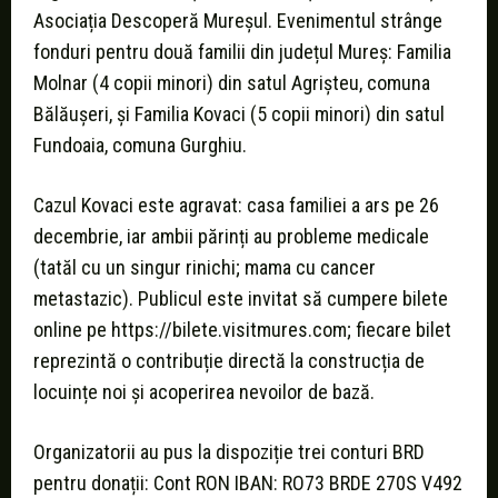
Asociația Descoperă Mureșul. Evenimentul strânge
fonduri pentru două familii din județul Mureș: Familia
Molnar (4 copii minori) din satul Agrișteu, comuna
Bălăușeri, și Familia Kovaci (5 copii minori) din satul
Fundoaia, comuna Gurghiu.
Cazul Kovaci este agravat: casa familiei a ars pe 26
decembrie, iar ambii părinți au probleme medicale
(tatăl cu un singur rinichi; mama cu cancer
metastazic). Publicul este invitat să cumpere bilete
online pe https://bilete.visitmures.com; fiecare bilet
reprezintă o contribuție directă la construcția de
locuințe noi și acoperirea nevoilor de bază.
Organizatorii au pus la dispoziție trei conturi BRD
pentru donații: Cont RON IBAN: RO73 BRDE 270S V492