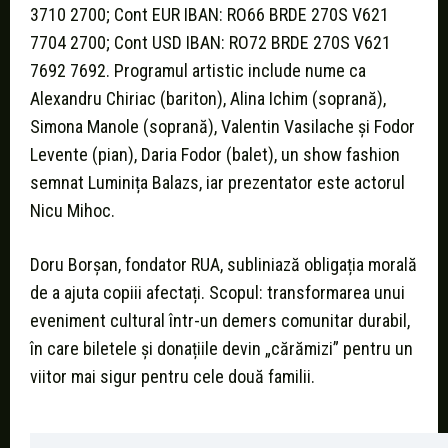
3710 2700; Cont EUR IBAN: RO66 BRDE 270S V621
7704 2700; Cont USD IBAN: RO72 BRDE 270S V621
7692 7692. Programul artistic include nume ca
Alexandru Chiriac (bariton), Alina Ichim (soprană),
Simona Manole (soprană), Valentin Vasilache și Fodor
Levente (pian), Daria Fodor (balet), un show fashion
semnat Luminița Balazs, iar prezentator este actorul
Nicu Mihoc.
Doru Borșan, fondator RUA, subliniază obligația morală
de a ajuta copiii afectați. Scopul: transformarea unui
eveniment cultural într-un demers comunitar durabil,
în care biletele și donațiile devin „cărămizi” pentru un
viitor mai sigur pentru cele două familii.