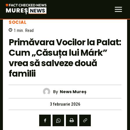
SOCIAL
1
min.
Read
Primăvara Vocilor la Palat:
Cum „Căsuța lui Márk”
vrea să salveze două
familii
By
News Mureș
3 februarie 2026