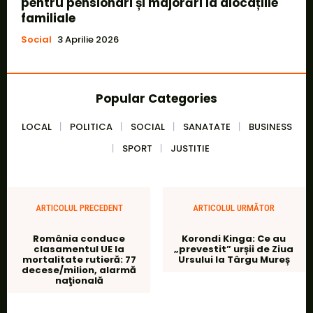
pentru pensionari și majorări la alocațiile
familiale
Social
3 Aprilie 2026
Popular Categories
LOCAL
POLITICA
SOCIAL
SANATATE
BUSINESS
SPORT
JUSTITIE
ARTICOLUL PRECEDENT
ARTICOLUL URMĂTOR
România conduce
Korondi Kinga: Ce au
clasamentul UE la
„prevestit” urșii de Ziua
mortalitate rutieră: 77
Ursului la Târgu Mureș
decese/milion, alarmă
naţională