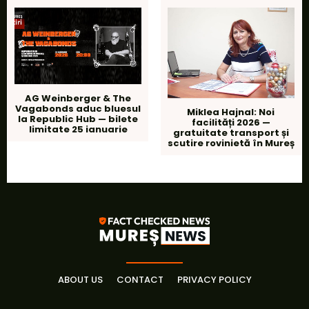
AG Weinberger & The
Vagabonds aduc bluesul
Miklea Hajnal: Noi
la Republic Hub — bilete
facilități 2026 —
limitate 25 ianuarie
gratuitate transport și
scutire rovinietă în Mureș
ABOUT US
CONTACT
PRIVACY POLICY