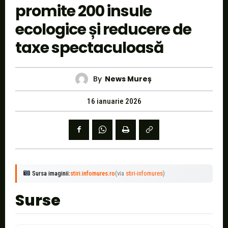
promite 200 insule
ecologice și reducere de
taxe spectaculoasă
By
News Mureș
16 ianuarie 2026
Sursa imaginii:
stiri.infomures.ro
(via
stiri-infomures
)
Surse