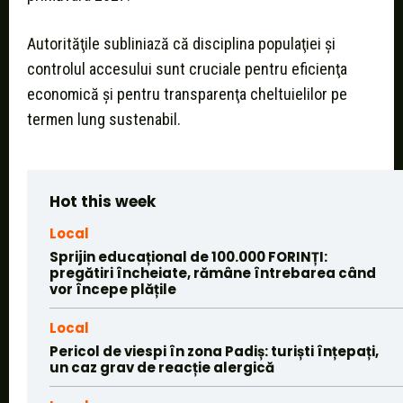
Autorităţile subliniază că disciplina populaţiei şi
controlul accesului sunt cruciale pentru eficienţa
economică şi pentru transparenţa cheltuielilor pe
termen lung sustenabil.
Hot this week
Local
Sprijin educațional de 100.000 FORINȚI:
pregătiri încheiate, rămâne întrebarea când
vor începe plățile
Local
Pericol de viespi în zona Padiș: turiști înțepați,
un caz grav de reacție alergică