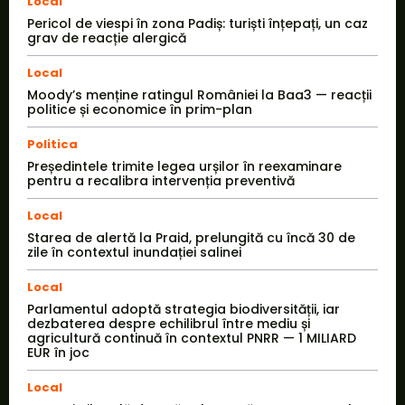
Local
Pericol de viespi în zona Padiș: turiști înțepați, un caz
grav de reacție alergică
Local
Moody’s menține ratingul României la Baa3 — reacții
politice și economice în prim-plan
Politica
Președintele trimite legea urșilor în reexaminare
pentru a recalibra intervenția preventivă
Local
Starea de alertă la Praid, prelungită cu încă 30 de
zile în contextul inundației salinei
Local
Parlamentul adoptă strategia biodiversității, iar
dezbaterea despre echilibrul între mediu și
agricultură continuă în contextul PNRR — 1 MILIARD
EUR în joc
Local