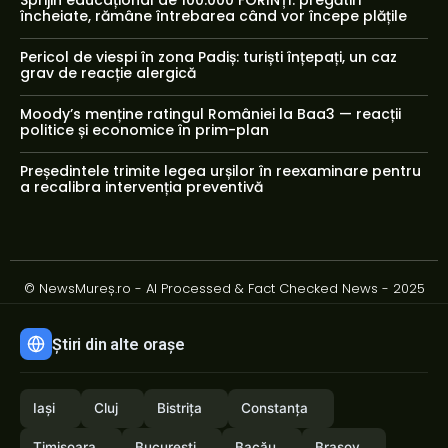
Sprijin educațional de 100.000 FORINȚI: pregătiri
încheiate, rămâne întrebarea când vor începe plățile
Pericol de viespi în zona Padiș: turiști înțepați, un caz
grav de reacție alergică
Moody’s menține ratingul României la Baa3 — reacții
politice și economice în prim-plan
Președintele trimite legea urșilor în reexaminare pentru
a recalibra intervenția preventivă
© NewsMureș.ro - AI Processed & Fact Checked News - 2025
Știri din alte orașe
Iași
Cluj
Bistrița
Constanța
Timișoara
București
Bacău
Brașov