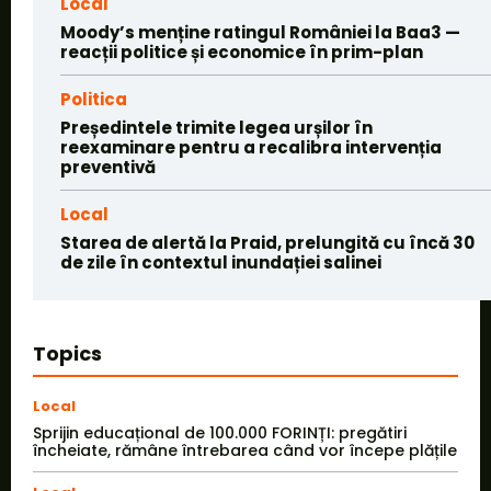
Local
Moody’s menține ratingul României la Baa3 —
reacții politice și economice în prim-plan
Politica
Președintele trimite legea urșilor în
reexaminare pentru a recalibra intervenția
preventivă
Local
Starea de alertă la Praid, prelungită cu încă 30
de zile în contextul inundației salinei
Topics
Local
Sprijin educațional de 100.000 FORINȚI: pregătiri
încheiate, rămâne întrebarea când vor începe plățile