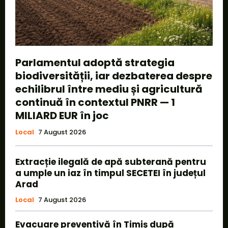
Parlamentul adoptă strategia
biodiversității, iar dezbaterea despre
echilibrul între mediu și agricultură
continuă în contextul PNRR — 1
MILIARD EUR în joc
Local
7 August 2026
Extracție ilegală de apă subterană pentru
a umple un iaz în timpul SECETEI în județul
Arad
Local
7 August 2026
Evacuare preventivă în Timiș după