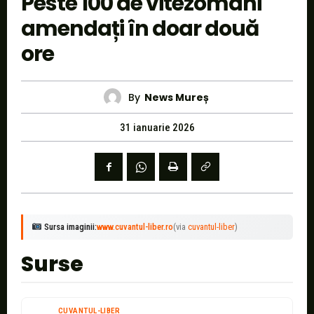
Peste 100 de vitezomani
amendați în doar două
ore
By
News Mureș
31 ianuarie 2026
Sursa imaginii:
www.cuvantul-liber.ro
(via
cuvantul-liber
)
Surse
CUVANTUL-LIBER