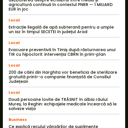
dezbaterea despre echilibrul între mediu și
agricultură continuă în contextul PNRR — 1 MILIARD
EUR în joc
Local
Extracție ilegală de apă subterană pentru a umple
un iaz în timpul SECETEI în județul Arad
Local
Evacuare preventivă în Timiș după răsturnarea unui
TIR cu hipoclorit: intervenția CBRN în prim-plan
Local
200 de câini din Harghita vor beneficia de sterilizare
gratuită printr-o campanie finanțată de Consiliul
Județean
Local
Două persoane lovite de TRĂSNIT în albia râului
Mureș, la Reghin: echipajele medicale încearcă să le
salveze viața
Business
Ce explică reculul vânzărilor de suplimente