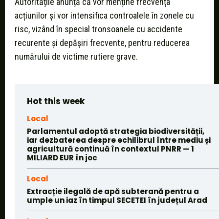
Autoritățile anunță că vor menține frecvența
acțiunilor și vor intensifica controalele în zonele cu
risc, vizând în special tronsoanele cu accidente
recurente și depășiri frecvente, pentru reducerea
numărului de victime rutiere grave.
Hot this week
Local
Parlamentul adoptă strategia biodiversității,
iar dezbaterea despre echilibrul între mediu și
agricultură continuă în contextul PNRR — 1
MILIARD EUR în joc
Local
Extracție ilegală de apă subterană pentru a
umple un iaz în timpul SECETEI în județul Arad