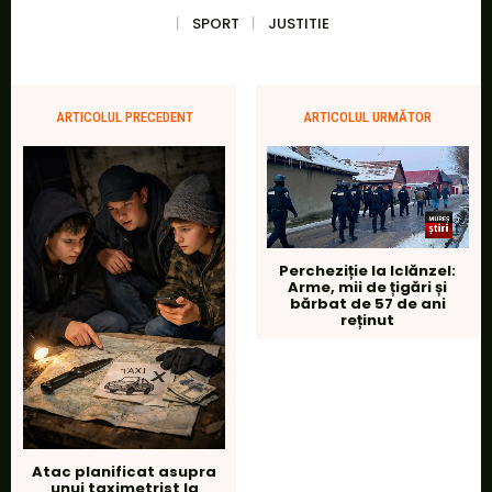
SPORT
JUSTITIE
ARTICOLUL PRECEDENT
ARTICOLUL URMĂTOR
Percheziție la Iclănzel:
Arme, mii de țigări și
bărbat de 57 de ani
reținut
Atac planificat asupra
unui taximetrist la