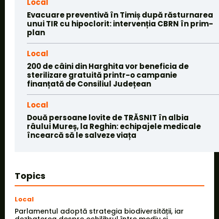
Local
Evacuare preventivă în Timiș după răsturnarea
unui TIR cu hipoclorit: intervenția CBRN în prim-
plan
Local
200 de câini din Harghita vor beneficia de
sterilizare gratuită printr-o campanie
finanțată de Consiliul Județean
Local
Două persoane lovite de TRĂSNIT în albia
râului Mureș, la Reghin: echipajele medicale
încearcă să le salveze viața
Topics
Local
Parlamentul adoptă strategia biodiversității, iar