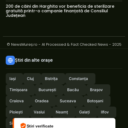
200 de câini din Harghita vor beneficia de sterilizare
gratuită printr-o campanie finanțată de Consiliul
Județean
© NewsMureș.ro - AI Processed & Fact Checked News - 2025
Știri din alte orașe
Iași
Cluj
Bistrița
Constanța
Timișoara
București
Bacău
Brașov
Craiova
Oradea
Suceava
Botoșani
Ploiești
Vaslui
Neamț
Galați
Ilfov
Sibiu
Arad
Alba
Tulcea
Olt
Știri verificate