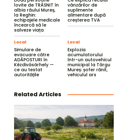
Două persoane
Ce explică reculul
lovite de TRĂSNIT în
vânzărilor de
albia râului Mureș,
suplimente
la Reghin:
alimentare după
echipajele medicale
creșterea TVA
încearcă să le
salveze viața
Local
Local
Simulare de
Explozia
evacuare către
acumulatorului
ADĂPOSTURI în
într-un autovehicul
Kézdivásárhely —
municipal la Târgu
ce au testat
Mureș: șofer rănit,
autoritățile
vehiculul ars
Related Articles