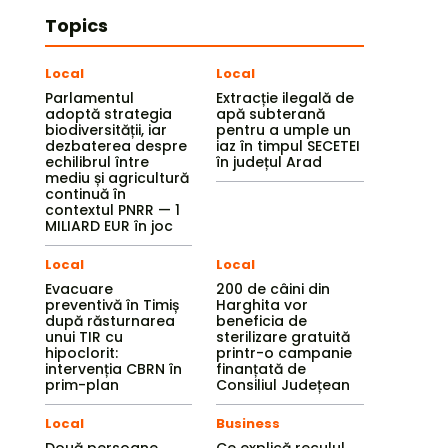
Topics
Local
Local
Parlamentul
Extracție ilegală de
adoptă strategia
apă subterană
biodiversității, iar
pentru a umple un
dezbaterea despre
iaz în timpul SECETEI
echilibrul între
în județul Arad
mediu și agricultură
continuă în
contextul PNRR — 1
MILIARD EUR în joc
Local
Local
Evacuare
200 de câini din
preventivă în Timiș
Harghita vor
după răsturnarea
beneficia de
unui TIR cu
sterilizare gratuită
hipoclorit:
printr-o campanie
intervenția CBRN în
finanțată de
prim-plan
Consiliul Județean
Local
Business