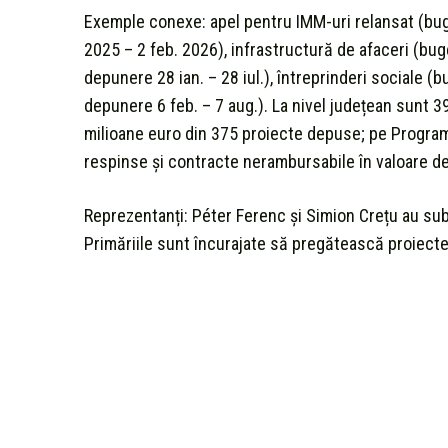
Exemple conexe: apel pentru IMM-uri relansat (bug
2025 – 2 feb. 2026), infrastructură de afaceri (bu
depunere 28 ian. – 28 iul.), întreprinderi sociale (
depunere 6 feb. – 7 aug.). La nivel județean sunt 3
milioane euro din 375 proiecte depuse; pe Progra
respinse și contracte nerambursabile în valoare de
Reprezentanți: Péter Ferenc și Simion Crețu au subli
Primăriile sunt încurajate să pregătească proiecte