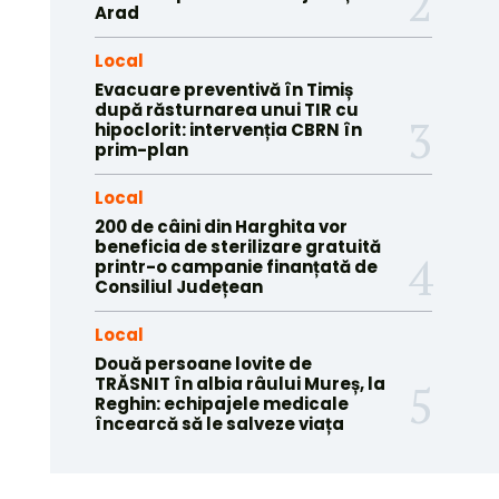
Arad
Local
Evacuare preventivă în Timiș
după răsturnarea unui TIR cu
hipoclorit: intervenția CBRN în
prim-plan
Local
200 de câini din Harghita vor
beneficia de sterilizare gratuită
printr-o campanie finanțată de
Consiliul Județean
Local
Două persoane lovite de
TRĂSNIT în albia râului Mureș, la
Reghin: echipajele medicale
încearcă să le salveze viața