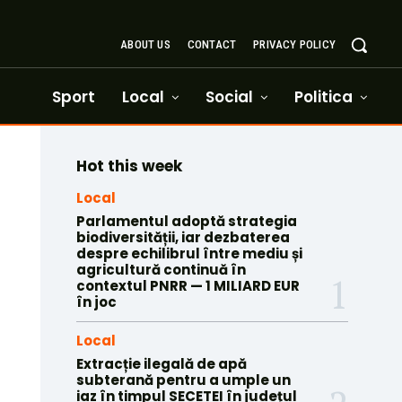
ABOUT US
CONTACT
PRIVACY POLICY
Sport
Local
Social
Politica
Hot this week
Local
Parlamentul adoptă strategia
biodiversității, iar dezbaterea
despre echilibrul între mediu și
agricultură continuă în
contextul PNRR — 1 MILIARD EUR
în joc
Local
Extracție ilegală de apă
subterană pentru a umple un
iaz în timpul SECETEI în județul