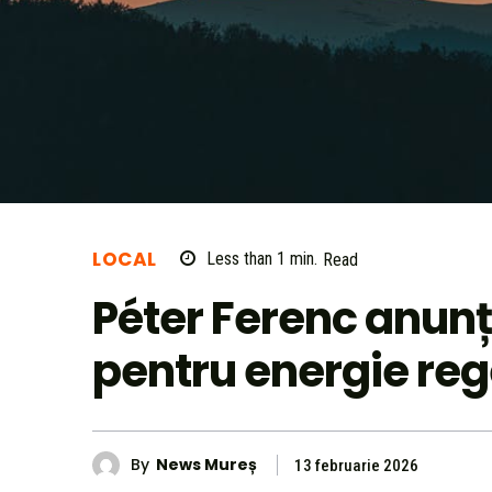
LOCAL
Less than 1
min.
Read
Péter Ferenc anunț
pentru energie reg
By
News Mureș
13 februarie 2026