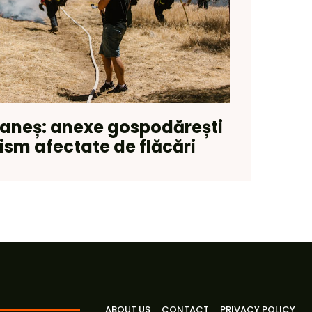
Daneș: anexe gospodărești
rism afectate de flăcări
ABOUT US
CONTACT
PRIVACY POLICY