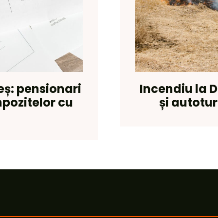
eș: pensionari
Incendiu la 
ozitelor cu
și autotu