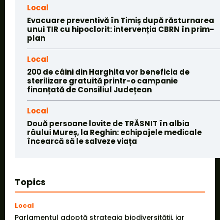
Local
Evacuare preventivă în Timiș după răsturnarea
unui TIR cu hipoclorit: intervenția CBRN în prim-
plan
Local
200 de câini din Harghita vor beneficia de
sterilizare gratuită printr-o campanie
finanțată de Consiliul Județean
Local
Două persoane lovite de TRĂSNIT în albia
râului Mureș, la Reghin: echipajele medicale
încearcă să le salveze viața
Topics
Local
Parlamentul adoptă strategia biodiversității, iar