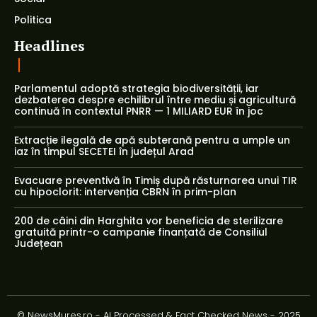
Politica
Headlines
Parlamentul adoptă strategia biodiversității, iar
dezbaterea despre echilibrul între mediu și agricultură
continuă în contextul PNRR — 1 MILIARD EUR în joc
Extracție ilegală de apă subterană pentru a umple un
iaz în timpul SECETEI în județul Arad
Evacuare preventivă în Timiș după răsturnarea unui TIR
cu hipoclorit: intervenția CBRN în prim-plan
200 de câini din Harghita vor beneficia de sterilizare
gratuită printr-o campanie finanțată de Consiliul
Județean
© NewsMureș.ro - AI Processed & Fact Checked News - 2025