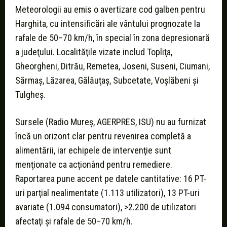
Meteorologii au emis o avertizare cod galben pentru
Harghita, cu intensificări ale vântului prognozate la
rafale de 50–70 km/h, în special în zona depresionară
a judeţului. Localităţile vizate includ Topliţa,
Gheorgheni, Ditrău, Remetea, Joseni, Suseni, Ciumani,
Sărmaş, Lăzarea, Gălăuţaş, Subcetate, Voşlăbeni şi
Tulgheş.
Sursele (Radio Mureş, AGERPRES, ISU) nu au furnizat
încă un orizont clar pentru revenirea completă a
alimentării, iar echipele de intervenţie sunt
menţionate ca acţionând pentru remediere.
Raportarea pune accent pe datele cantitative: 16 PT-
uri parţial nealimentate (1.113 utilizatori), 13 PT-uri
avariate (1.094 consumatori), >2.200 de utilizatori
afectaţi şi rafale de 50–70 km/h.