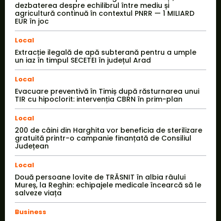
dezbaterea despre echilibrul între mediu și
agricultură continuă în contextul PNRR — 1 MILIARD
EUR în joc
Local
Extracție ilegală de apă subterană pentru a umple
un iaz în timpul SECETEI în județul Arad
Local
Evacuare preventivă în Timiș după răsturnarea unui
TIR cu hipoclorit: intervenția CBRN în prim-plan
Local
200 de câini din Harghita vor beneficia de sterilizare
gratuită printr-o campanie finanțată de Consiliul
Județean
Local
Două persoane lovite de TRĂSNIT în albia râului
Mureș, la Reghin: echipajele medicale încearcă să le
salveze viața
Business