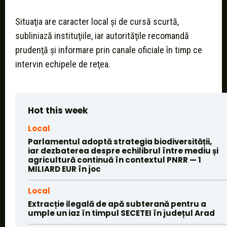
Situaţia are caracter local şi de cursă scurtă,
subliniază instituţiile, iar autorităţile recomandă
prudenţă şi informare prin canale oficiale în timp ce
intervin echipele de reţea.
Hot this week
Local
Parlamentul adoptă strategia biodiversității,
iar dezbaterea despre echilibrul între mediu și
agricultură continuă în contextul PNRR — 1
MILIARD EUR în joc
Local
Extracție ilegală de apă subterană pentru a
umple un iaz în timpul SECETEI în județul Arad