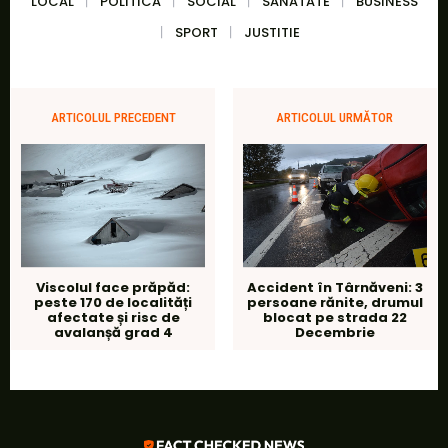
LOCAL
POLITICA
SOCIAL
SANATATE
BUSINESS
SPORT
JUSTITIE
ARTICOLUL PRECEDENT
ARTICOLUL URMĂTOR
Viscolul face prăpăd:
Accident în Târnăveni: 3
peste 170 de localități
persoane rănite, drumul
afectate și risc de
blocat pe strada 22
avalanșă grad 4
Decembrie