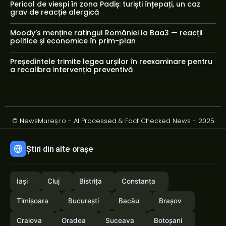
Pericol de viespi în zona Padiș: turiști înțepați, un caz
grav de reacție alergică
Moody’s menține ratingul României la Baa3 — reacții
politice și economice în prim-plan
Președintele trimite legea urșilor în reexaminare pentru
a recalibra intervenția preventivă
© NewsMureș.ro - AI Processed & Fact Checked News - 2025
Știri din alte orașe
Iași
Cluj
Bistrița
Constanța
Timișoara
București
Bacău
Brașov
Craiova
Oradea
Suceava
Botoșani