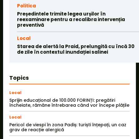
Politica
Președintele trimite legea urșilor în
reexaminare pentru a recalibra intervenția
preventivă
Local
Starea de alertă la Praid, prelungită cu încă 30
de zile în contextul inundației salinei
Topics
Local
Sprijin educațional de 100.000 FORINȚI: pregătiri
încheiate, rămâne întrebarea când vor începe plățile
Local
Pericol de viespi în zona Padiș: turiști înțepați, un caz
grav de reacție alergică