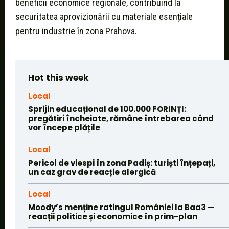
beneficii economice regionale, contribuind la
securitatea aprovizionării cu materiale esențiale
pentru industrie în zona Prahova.
Hot this week
Local
Sprijin educațional de 100.000 FORINȚI:
pregătiri încheiate, rămâne întrebarea când
vor începe plățile
Local
Pericol de viespi în zona Padiș: turiști înțepați,
un caz grav de reacție alergică
Local
Moody’s menține ratingul României la Baa3 —
reacții politice și economice în prim-plan