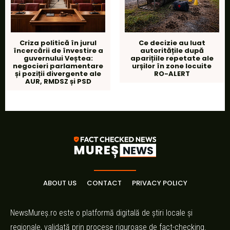
Criza politică în jurul
Ce decizie au luat
încercării de învestire a
autoritățile după
guvernului Veștea:
aparițiile repetate ale
negocieri parlamentare
urșilor în zone locuite
și poziții divergente ale
RO-ALERT
AUR, RMDSZ și PSD
ABOUT US
CONTACT
PRIVACY POLICY
NewsMureș.ro este o platformă digitală de știri locale și
regionale, validată prin procese riguroase de fact-checking.