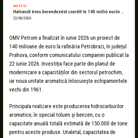
MASZOL
Hatvanöt éves berendezést cserélt le 140 millió eurós beruházással az OMV Petrom
22/06/2026
OMV Petrom a finalizat în iunie 2026 un proiect de
140 milioane de euro la rafinăria Petrobrazi, în județul
Prahova, conform comunicatului companiei publicat la
22 iunie 2026. Investiția face parte din planul de
modernizare a capacităților din sectorul petrochim,
iar noua unitate aromatică înlocuiește echipamentele
vechi din 1961.
Principala realizare este producerea hidrocarburilor
aromatice, în special toluen și benzen, cu o
capacitate anuală totală estimată de 150.000 de tone
pentru aceste produse. Unaletal, capacitatea de