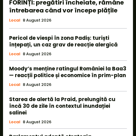
FORINȚI: pregătiri încheiate, rămâne
întrebarea când vor începe plățile
Local
8 August 2026
Pericol de viespi în zona Padiș: turiști
înțepați, un caz grav de reacție alergică
Local
8 August 2026
Moody’s menține ratingul României la Baa3
— reacții politice și economice în prim-plan
Local
8 August 2026
Starea de alertă la Praid, prelungită cu
încă 30 de zile în contextul inundației
salinei
Local
8 August 2026