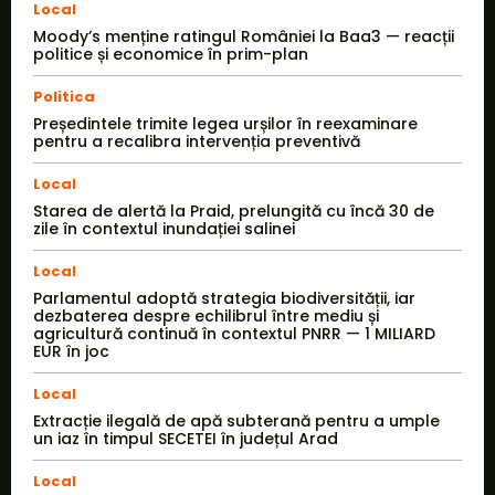
Local
Moody’s menține ratingul României la Baa3 — reacții
politice și economice în prim-plan
Politica
Președintele trimite legea urșilor în reexaminare
pentru a recalibra intervenția preventivă
Local
Starea de alertă la Praid, prelungită cu încă 30 de
zile în contextul inundației salinei
Local
Parlamentul adoptă strategia biodiversității, iar
dezbaterea despre echilibrul între mediu și
agricultură continuă în contextul PNRR — 1 MILIARD
EUR în joc
Local
Extracție ilegală de apă subterană pentru a umple
un iaz în timpul SECETEI în județul Arad
Local