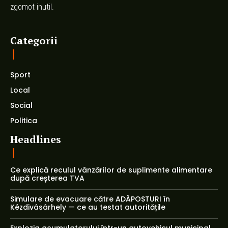
zgomot inutil.
Categorii
Sport
Local
Social
Politica
Headlines
Ce explică reculul vânzărilor de suplimente alimentare
după creșterea TVA
Simulare de evacuare către ADĂPOSTURI în
Kézdivásárhely — ce au testat autoritățile
Explozia acumulatorului într-un autovehicul municipal