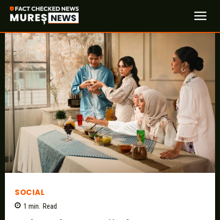
SOCIAL
1
min.
Read