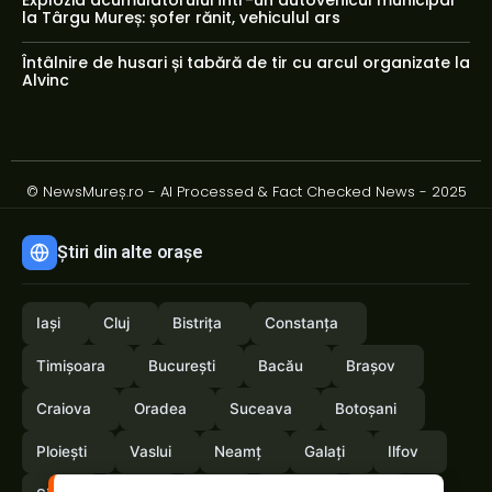
la Târgu Mureș: șofer rănit, vehiculul ars
Întâlnire de husari și tabără de tir cu arcul organizate la
Alvinc
© NewsMureș.ro - AI Processed & Fact Checked News - 2025
Știri din alte orașe
Iași
Cluj
Bistrița
Constanța
Timișoara
București
Bacău
Brașov
Craiova
Oradea
Suceava
Botoșani
Ploiești
Vaslui
Neamț
Galați
Ilfov