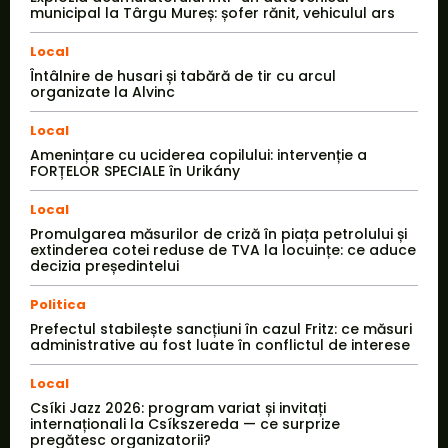
municipal la Târgu Mureș: șofer rănit, vehiculul ars
Local
Întâlnire de husari și tabără de tir cu arcul
organizate la Alvinc
Local
Amenințare cu uciderea copilului: intervenție a
FORȚELOR SPECIALE în Urikány
Local
Promulgarea măsurilor de criză în piața petrolului și
extinderea cotei reduse de TVA la locuințe: ce aduce
decizia președintelui
Politica
Prefectul stabilește sancțiuni în cazul Fritz: ce măsuri
administrative au fost luate în conflictul de interese
Local
Csíki Jazz 2026: program variat și invitați
internaționali la Csíkszereda — ce surprize
pregătesc organizatorii?