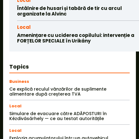
Local
Întâlnire de husari și tabără de tir cu arcul
organizate la Alvinc
Local
Amenințare cu uciderea copilului: intervenție a
FORȚELOR SPECIALE în Urikány
Topics
Business
Ce explică reculul vânzărilor de suplimente
alimentare după creșterea TVA
Local
Simulare de evacuare către ADĂPOSTURI în
Kézdivásárhely — ce au testat autoritățile
Local
Explozia acumulatorului într-un autovehicul