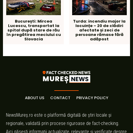
București: Mircea
Turda: incendiu major la
Lucescu, transportat la
locuințe – 20 de clădiri
spital după stare de rău
afectate și zeci de
în pregătirea meciului cu
persoane rămase fără
Slovacia
adăpost
ABOUT US
CONTACT
PRIVACY POLICY
NewsMureș.ro este o platformă digitală de știri locale și
regionale, validată prin procese riguroase de fact-checking.
Aici găsești informații actualizate, relevante și verificate despre