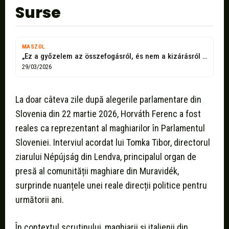
Surse
MASZOL
„Ez a győzelem az összefogásról, és nem a kizárásról szólt”
29/03/2026
La doar câteva zile după alegerile parlamentare din
Slovenia din 22 martie 2026, Horváth Ferenc a fost
reales ca reprezentant al maghiarilor în Parlamentul
Sloveniei. Interviul acordat lui Tomka Tibor, directorul
ziarului Népújság din Lendva, principalul organ de
presă al comunității maghiare din Muravidék,
surprinde nuanțele unei reale direcții politice pentru
următorii ani.
În contextul scrutinului, maghiarii și italienii din