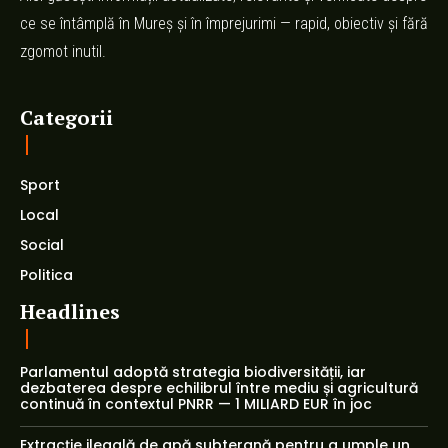
ce se întâmplă în Mureș și în împrejurimi — rapid, obiectiv și fără
zgomot inutil.
Categorii
Sport
Local
Social
Politica
Headlines
Parlamentul adoptă strategia biodiversității, iar
dezbaterea despre echilibrul între mediu și agricultură
continuă în contextul PNRR — 1 MILIARD EUR în joc
Extracție ilegală de apă subterană pentru a umple un