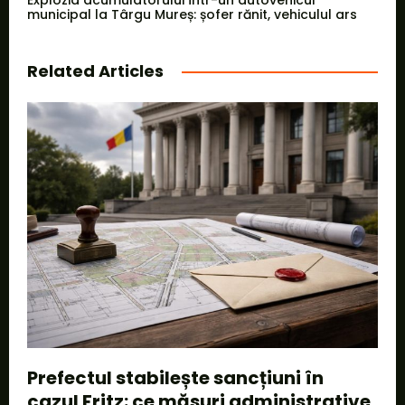
Explozia acumulatorului într-un autovehicul
municipal la Târgu Mureș: șofer rănit, vehiculul ars
Related Articles
Prefectul stabilește sancțiuni în
cazul Fritz: ce măsuri administrative