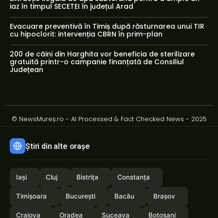
iaz în timpul SECETEI în județul Arad
Evacuare preventivă în Timiș după răsturnarea unui TIR
cu hipoclorit: intervenția CBRN în prim-plan
200 de câini din Harghita vor beneficia de sterilizare
gratuită printr-o campanie finanțată de Consiliul
Județean
© NewsMureș.ro - AI Processed & Fact Checked News - 2025
Știri din alte orașe
Iași
Cluj
Bistrița
Constanța
Timișoara
București
Bacău
Brașov
Craiova
Oradea
Suceava
Botoșani