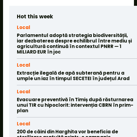
Hot this week
Local
Parlamentul adoptă strategia biodiversității,
iar dezbaterea despre echilibrul între mediu și
agricultură continuă în contextul PNRR — 1
MILIARD EUR în joc
Local
Extracție ilegală de apă subterană pentru a
umple un iaz în timpul SECETEI în județul Arad
Local
Evacuare preventivă în Timiș după răsturnarea
unui TIR cu hipoclorit: intervenția CBRN în prim-
plan
Local
200 de câini din Harghita vor beneficia de