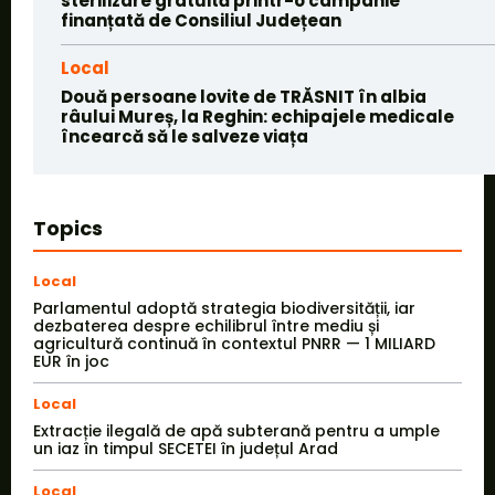
sterilizare gratuită printr-o campanie
finanțată de Consiliul Județean
Local
Două persoane lovite de TRĂSNIT în albia
râului Mureș, la Reghin: echipajele medicale
încearcă să le salveze viața
Topics
Local
Parlamentul adoptă strategia biodiversității, iar
dezbaterea despre echilibrul între mediu și
agricultură continuă în contextul PNRR — 1 MILIARD
EUR în joc
Local
Extracție ilegală de apă subterană pentru a umple
un iaz în timpul SECETEI în județul Arad
Local