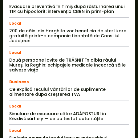
Evacuare preventivă în Timiș după răsturnarea unui
TIR cu hipoclorit: intervenția CBRN în prim-plan
Local
200 de câini din Harghita vor beneficia de sterilizare
gratuită printr-o campanie finanțată de Consiliul
Județean
Local
Două persoane lovite de TRĂSNIT în albia râului
Mureș, la Reghin: echipajele medicale încearcă să le
salveze viața
Business
Ce explică reculul vânzărilor de suplimente
alimentare după creșterea TVA
Local
Simulare de evacuare către ADĂPOSTURI în
Kézdivásárhely — ce au testat autoritățile
Local