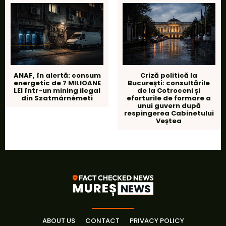
ANAF, în alertă: consum
Criză politică la
energetic de 7 MILIOANE
București: consultările
LEI într-un mining ilegal
de la Cotroceni și
din Szatmárnémeti
eforturile de formare a
unui guvern după
respingerea Cabinetului
Veștea
ABOUT US
CONTACT
PRIVACY POLICY