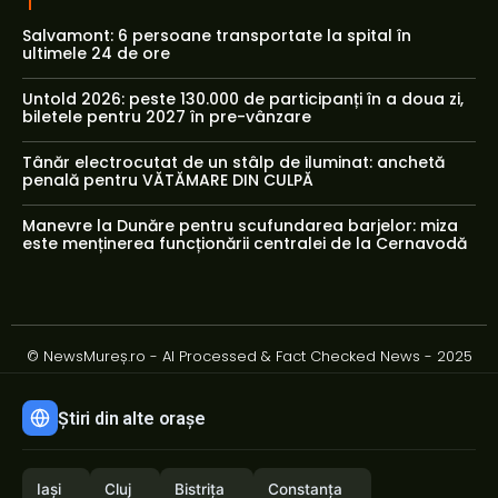
Salvamont: 6 persoane transportate la spital în
ultimele 24 de ore
Untold 2026: peste 130.000 de participanți în a doua zi,
biletele pentru 2027 în pre-vânzare
Tânăr electrocutat de un stâlp de iluminat: anchetă
penală pentru VĂTĂMARE DIN CULPĂ
Manevre la Dunăre pentru scufundarea barjelor: miza
este menținerea funcționării centralei de la Cernavodă
© NewsMureș.ro - AI Processed & Fact Checked News - 2025
Știri din alte orașe
Iași
Cluj
Bistrița
Constanța