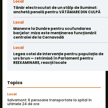
Local
Tânăr electrocutat de un stâlp de iluminat:
anchetă penală pentru VĂTĂMARE DIN CULPĂ
Local
Manevre la Dunăre pentru scufundarea
barjelor: miza este menținerea funcționării
centralei de la Cernavodă
Local
Legea cotei de intervenție pentru populația de
urs brun — retrimisă în Parlament pentru
REEXAMINARE, reacții locale
Topics
Local
Salvamont: 6 persoane transportate la spital în
ultimele 24 de ore