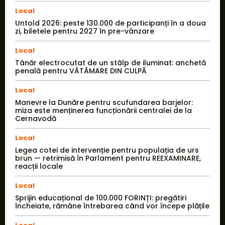
Local
Untold 2026: peste 130.000 de participanți în a doua
zi, biletele pentru 2027 în pre-vânzare
Local
Tânăr electrocutat de un stâlp de iluminat: anchetă
penală pentru VĂTĂMARE DIN CULPĂ
Local
Manevre la Dunăre pentru scufundarea barjelor:
miza este menținerea funcționării centralei de la
Cernavodă
Local
Legea cotei de intervenție pentru populația de urs
brun — retrimisă în Parlament pentru REEXAMINARE,
reacții locale
Local
Sprijin educațional de 100.000 FORINȚI: pregătiri
încheiate, rămâne întrebarea când vor începe plățile