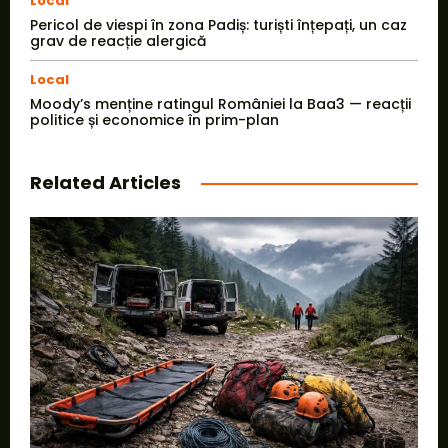
Local
Pericol de viespi în zona Padiș: turiști înțepați, un caz
grav de reacție alergică
Local
Moody’s menține ratingul României la Baa3 — reacții
politice și economice în prim-plan
Related Articles