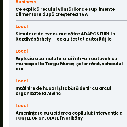
Business
Ce explică reculul vânzărilor de suplimente
alimentare după creșterea TVA
Local
Simulare de evacuare către ADĂPOSTURI în
Kézdivásárhely — ce au testat autoritățile
Local
Explozia acumulatorului într-un autovehicul
municipal la Târgu Mureș: șofer rănit, vehiculul
ars
Local
Întâlnire de husari și tabără de tir cu arcul
organizate la Alvinc
Local
Amenințare cu uciderea copilului: intervenție a
FORȚELOR SPECIALE în Urikány