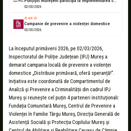
Polițiștii mureșeni participă la implementarea campaniei de prevenire a violenței domestice
02/03/2026
ZI-DE-ZI
Campanie de prevenire a violenței domestice
02/03/2026
La începutul primăverii 2026, pe 02/03/2026,
Inspectoratul de Poliție Județean (IPJ) Mureș a
demarat campania locală de prevenire a violenței
domestice „Distribuie primăvară, oferă speranță!”.
Inițiativa este coordonată de Compartimentul de
Analiză și Prevenire a Criminalității din cadrul IPJ
Mureș și reunește cel puțin 4 parteneri instituționali:
Fundația Comunitară Mureș, Centrul de Prevenire a
Violenței în Familie Târgu Mureș, Direcția Generală de
Asistență Socială și Protecția Copilului Mureș și
Centrul de Abilitare și Reabilitare Ceuașu de Câmpie.