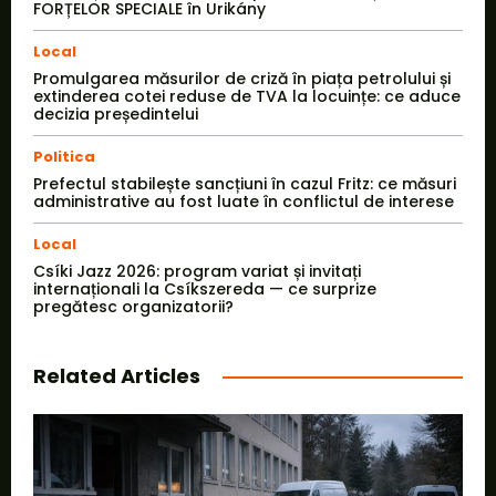
FORȚELOR SPECIALE în Urikány
Local
Promulgarea măsurilor de criză în piața petrolului și
extinderea cotei reduse de TVA la locuințe: ce aduce
decizia președintelui
Politica
Prefectul stabilește sancțiuni în cazul Fritz: ce măsuri
administrative au fost luate în conflictul de interese
Local
Csíki Jazz 2026: program variat și invitați
internaționali la Csíkszereda — ce surprize
pregătesc organizatorii?
Related Articles