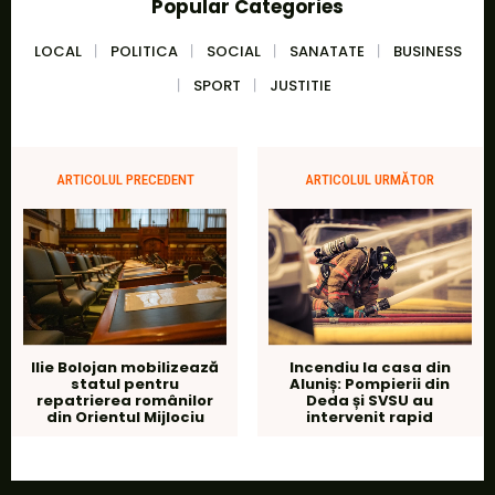
Popular Categories
LOCAL
POLITICA
SOCIAL
SANATATE
BUSINESS
SPORT
JUSTITIE
ARTICOLUL PRECEDENT
ARTICOLUL URMĂTOR
Ilie Bolojan mobilizează
Incendiu la casa din
statul pentru
Aluniș: Pompierii din
repatrierea românilor
Deda și SVSU au
din Orientul Mijlociu
intervenit rapid