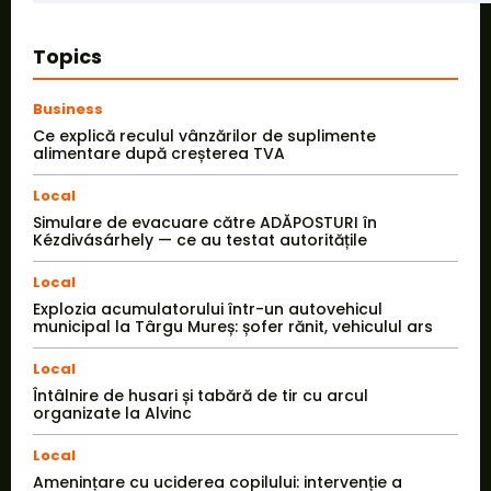
Topics
Business
Ce explică reculul vânzărilor de suplimente
alimentare după creșterea TVA
Local
Simulare de evacuare către ADĂPOSTURI în
Kézdivásárhely — ce au testat autoritățile
Local
Explozia acumulatorului într-un autovehicul
municipal la Târgu Mureș: șofer rănit, vehiculul ars
Local
Întâlnire de husari și tabără de tir cu arcul
organizate la Alvinc
Local
Amenințare cu uciderea copilului: intervenție a