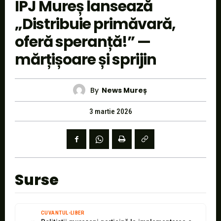
IPJ Mureș lansează
„Distribuie primăvară,
oferă speranță!” —
mărțișoare și sprijin
By
News Mureș
3 martie 2026
Surse
CUVANTUL-LIBER