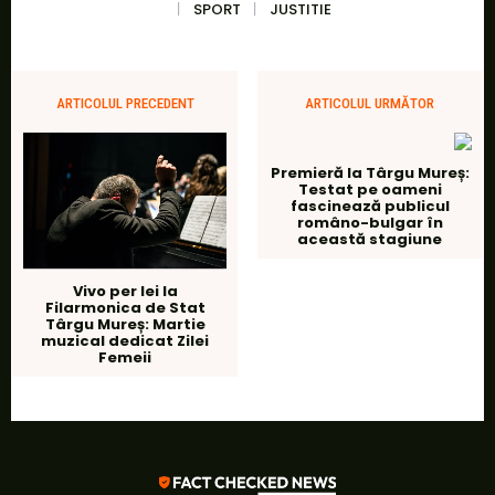
SPORT
JUSTITIE
ARTICOLUL PRECEDENT
ARTICOLUL URMĂTOR
Premieră la Târgu Mureș:
Testat pe oameni
fascinează publicul
româno-bulgar în
această stagiune
Vivo per lei la
Filarmonica de Stat
Târgu Mureș: Martie
muzical dedicat Zilei
Femeii