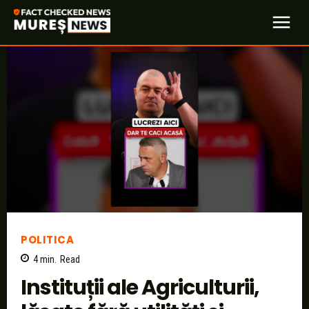
POLITICA
4
min.
Read
Instituții ale Agriculturii,