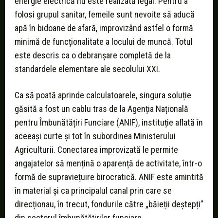
energie electrică nu este realizată legal. Pentru a
folosi grupul sanitar, femeile sunt nevoite să aducă
apă în bidoane de afară, improvizând astfel o formă
minimă de funcționalitate a locului de muncă. Totul
este descris ca o debranșare completă de la
standardele elementare ale secolului XXI.
Ca să poată aprinde calculatoarele, singura soluție
găsită a fost un cablu tras de la Agenția Națională
pentru Îmbunătățiri Funciare (ANIF), instituție aflată în
aceeași curte și tot în subordinea Ministerului
Agriculturii. Conectarea improvizată le permite
angajatelor să mențină o aparență de activitate, într-o
formă de supraviețuire birocratică. ANIF este amintită
în material și ca principalul canal prin care se
direcționau, în trecut, fondurile către „băieții deștepți”
din sectorul îmbunătățirilor funciare.