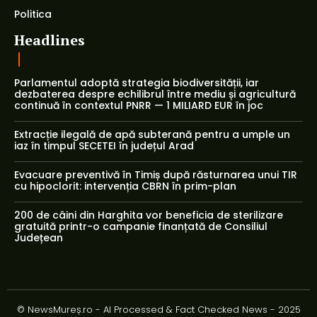
Politica
Headlines
Parlamentul adoptă strategia biodiversității, iar
dezbaterea despre echilibrul între mediu și agricultură
continuă în contextul PNRR — 1 MILIARD EUR în joc
Extracție ilegală de apă subterană pentru a umple un
iaz în timpul SECETEI în județul Arad
Evacuare preventivă în Timiș după răsturnarea unui TIR
cu hipoclorit: intervenția CBRN în prim-plan
200 de câini din Harghita vor beneficia de sterilizare
gratuită printr-o campanie finanțată de Consiliul
Județean
© NewsMureș.ro - AI Processed & Fact Checked News - 2025