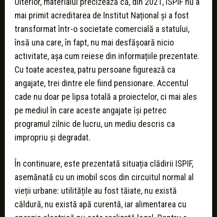
Ulterior, materialul precizează că, din 2021, ISPIF nu a
mai primit acreditarea de Institut Național și a fost
transformat într-o societate comercială a statului,
însă una care, în fapt, nu mai desfășoară nicio
activitate, așa cum reiese din informațiile prezentate.
Cu toate acestea, patru persoane figurează ca
angajate, trei dintre ele fiind pensionare. Accentul
cade nu doar pe lipsa totală a proiectelor, ci mai ales
pe mediul în care aceste angajate își petrec
programul zilnic de lucru, un mediu descris ca
impropriu și degradat.
În continuare, este prezentată situația clădirii ISPIF,
asemănată cu un imobil scos din circuitul normal al
vieții urbane: utilitățile au fost tăiate, nu există
căldură, nu există apă curentă, iar alimentarea cu