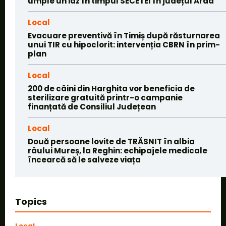
umple un iaz în timpul SECETEI în județul Arad
Local
Evacuare preventivă în Timiș după răsturnarea
unui TIR cu hipoclorit: intervenția CBRN în prim-
plan
Local
200 de câini din Harghita vor beneficia de
sterilizare gratuită printr-o campanie
finanțată de Consiliul Județean
Local
Două persoane lovite de TRĂSNIT în albia
râului Mureș, la Reghin: echipajele medicale
încearcă să le salveze viața
Topics
Local