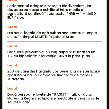
Parlamentul adoptă strategia biodiversității, iar
dezbaterea despre echilibrul între mediu și
agricultură continuă în contextul PNRR — 1 MILIARD
EUR în joc
Local
Extracție ilegală de apă subterană pentru a umple
un iaz în timpul SECETEI în județul Arad
Local
Evacuare preventivă în Timiș după răsturnarea unui
TIR cu hipoclorit: intervenția CBRN în prim-plan
Local
200 de câini din Harghita vor beneficia de sterilizare
gratuită printr-o campanie finanțată de Consiliul
Județean
Local
Două persoane lovite de TRĂSNIT în albia râului
Mureș, la Reghin: echipajele medicale încearcă să le
salveze viața