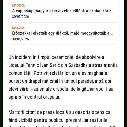
MASZOL
A vajdasági magyar szervezetek elítélik a szabadkai zászlóégetést
30/05/2026
MASZOL
Erőszakkal elvették egy diáktól, majd meggyújtották a magyar zászlót Szabadka központjában
30/05/2026
Un incident în timpul ceremoniei de absolvire a
Liceului Tehnic Ivan Sarić din Szabadka a atras atenția
comunității. Potrivit relatărilor, un elev maghiar a
purtat un drapel național în timpul paradei, însă doi
elevi sârbi i-au smuls drapelul de la gât, iar apoi l-au
aprins în centrul orașului.
Martorii citați de presa locală au descris scena ca
fiind vizibilă pentru publicul prezent, iar resturile