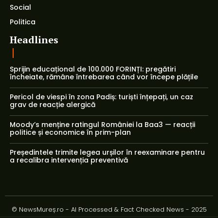
Social
Politica
Headlines
Sprijin educațional de 100.000 FORINȚI: pregătiri
încheiate, rămâne întrebarea când vor începe plățile
Pericol de viespi în zona Padiș: turiști înțepați, un caz
grav de reacție alergică
Moody’s menține ratingul României la Baa3 — reacții
politice și economice în prim-plan
Președintele trimite legea urșilor în reexaminare pentru
a recalibra intervenția preventivă
© NewsMureș.ro - AI Processed & Fact Checked News - 2025