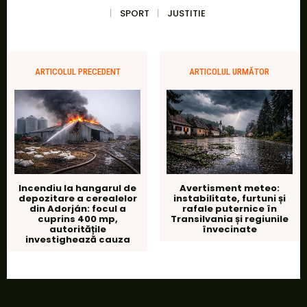
SPORT
JUSTITIE
ARTICOLUL PRECEDENT
ARTICOLUL URMĂTOR
Incendiu la hangarul de
Avertisment meteo:
depozitare a cerealelor
instabilitate, furtuni și
din Adorján: focul a
rafale puternice în
cuprins 400 mp,
Transilvania și regiunile
autoritățile
învecinate
investighează cauza