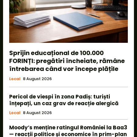
Sprijin educațional de 100.000
FORINȚI: pregătiri încheiate, rămâne
întrebarea când vor începe plățile
Local
8 August 2026
Pericol de viespi în zona Padiș: turiști
înțepați, un caz grav de reacție alergică
Local
8 August 2026
Moody’s menține ratingul României la Baa3
— reacții politice și economice în prim-plan