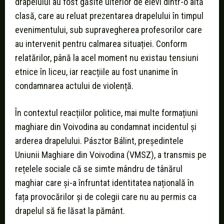
drapelului au fost găsite ulterior de elevi dintr-o altă
clasă, care au reluat prezentarea drapelului în timpul
evenimentului, sub supravegherea profesorilor care
au intervenit pentru calmarea situației. Conform
relatărilor, până la acel moment nu existau tensiuni
etnice în liceu, iar reacțiile au fost unanime în
condamnarea actului de violență.
În contextul reacțiilor politice, mai multe formațiuni
maghiare din Voivodina au condamnat incidentul și
arderea drapelului. Pásztor Bálint, președintele
Uniunii Maghiare din Voivodina (VMSZ), a transmis pe
rețelele sociale că se simte mândru de tânărul
maghiar care și-a înfruntat identitatea națională în
fața provocărilor și de colegii care nu au permis ca
drapelul să fie lăsat la pământ.