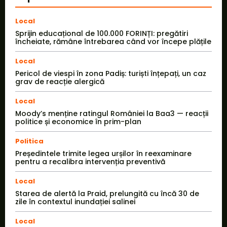
Local
Sprijin educațional de 100.000 FORINȚI: pregătiri
încheiate, rămâne întrebarea când vor începe plățile
Local
Pericol de viespi în zona Padiș: turiști înțepați, un caz
grav de reacție alergică
Local
Moody’s menține ratingul României la Baa3 — reacții
politice și economice în prim-plan
Politica
Președintele trimite legea urșilor în reexaminare
pentru a recalibra intervenția preventivă
Local
Starea de alertă la Praid, prelungită cu încă 30 de
zile în contextul inundației salinei
Local