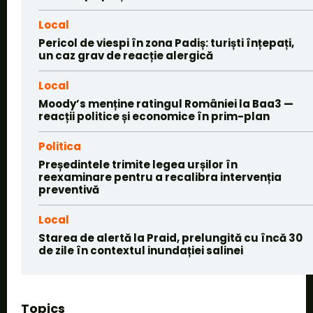
Local
Pericol de viespi în zona Padiș: turiști înțepați,
un caz grav de reacție alergică
Local
Moody’s menține ratingul României la Baa3 —
reacții politice și economice în prim-plan
Politica
Președintele trimite legea urșilor în
reexaminare pentru a recalibra intervenția
preventivă
Local
Starea de alertă la Praid, prelungită cu încă 30
de zile în contextul inundației salinei
Topics