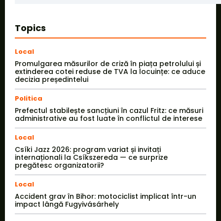
Topics
Local
Promulgarea măsurilor de criză în piața petrolului și
extinderea cotei reduse de TVA la locuințe: ce aduce
decizia președintelui
Politica
Prefectul stabilește sancțiuni în cazul Fritz: ce măsuri
administrative au fost luate în conflictul de interese
Local
Csíki Jazz 2026: program variat și invitați
internaționali la Csíkszereda — ce surprize
pregătesc organizatorii?
Local
Accident grav în Bihor: motociclist implicat într-un
impact lângă Fugyivásárhely