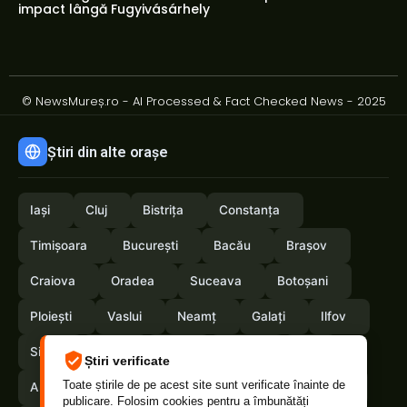
impact lângă Fugyivásárhely
© NewsMureș.ro - AI Processed & Fact Checked News - 2025
Știri din alte orașe
Iași
Cluj
Bistrița
Constanța
Timișoara
București
Bacău
Brașov
Craiova
Oradea
Suceava
Botoșani
Ploiești
Vaslui
Neamț
Galați
Ilfov
Sibiu
Arad
Alba
Tulcea
Olt
Știri verificate
Toate știrile de pe acest site sunt verificate înainte de
Arges
Maramures
Vrancea
Satumare
publicare. Folosim cookies pentru a îmbunătăți