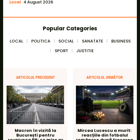
Local
4 August 2026
Popular Categories
LOCAL
POLITICA
SOCIAL
SANATATE
BUSINESS
SPORT
JUSTITIE
ARTICOLUL PRECEDENT
ARTICOLUL URMĂTOR
Macron în vizită la
Mircea Lucescu a murit:
București pentru
reacțiile din fotbalul
reuniunea B9: ce mize ar
românesc după trecerea