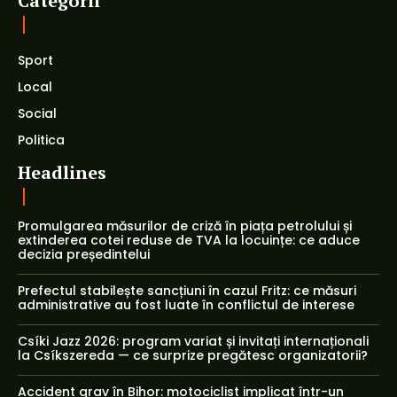
Categorii
Sport
Local
Social
Politica
Headlines
Promulgarea măsurilor de criză în piața petrolului și
extinderea cotei reduse de TVA la locuințe: ce aduce
decizia președintelui
Prefectul stabilește sancțiuni în cazul Fritz: ce măsuri
administrative au fost luate în conflictul de interese
Csíki Jazz 2026: program variat și invitați internaționali
la Csíkszereda — ce surprize pregătesc organizatorii?
Accident grav în Bihor: motociclist implicat într-un