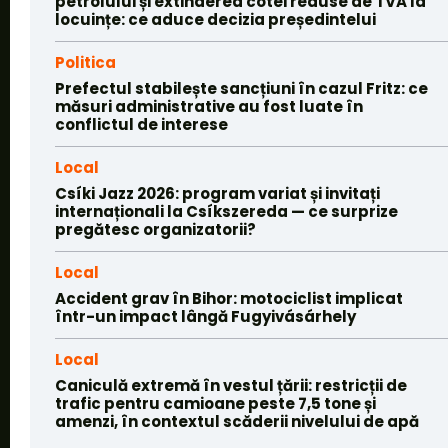
petrolului și extinderea cotei reduse de TVA la
locuințe: ce aduce decizia președintelui
Politica
Prefectul stabilește sancțiuni în cazul Fritz: ce
măsuri administrative au fost luate în
conflictul de interese
Local
Csíki Jazz 2026: program variat și invitați
internaționali la Csíkszereda — ce surprize
pregătesc organizatorii?
Local
Accident grav în Bihor: motociclist implicat
într-un impact lângă Fugyivásárhely
Local
Caniculă extremă în vestul țării: restricții de
trafic pentru camioane peste 7,5 tone și
amenzi, în contextul scăderii nivelului de apă