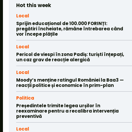
Hot this week
Local
Sprijin educațional de 100.000 FORINȚI:
pregătiri încheiate, rămâne întrebarea când
vor începe plățile
Local
Pericol de viespi în zona Padiș: turiști înțepați,
un caz grav de reacție alergică
Local
Moody’s menține ratingul României la Baa3 —
reacții politice și economice în prim-plan
Politica
Președintele trimite legea urșilor în
reexaminare pentru a recalibra intervenția
preventivă
Local