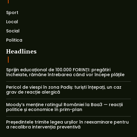
Sport
Local
Social
Politica
Headlines
Sprijin educațional de 100.000 FORINȚI: pregătiri
încheiate, rămâne întrebarea când vor începe plățile
Pericol de viespi în zona Padiș: turiști înțepați, un caz
grav de reacție alergică
Moody’s menține ratingul României la Baa3 — reacții
politice și economice în prim-plan
Președintele trimite legea urșilor în reexaminare pentru
a recalibra intervenția preventivă