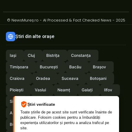
© NewsMureș.ro - AI Processed & Fact Checked News - 2025
Știri din alte orașe
Iași
Cluj
Bistrița
Constanța
Timișoara
București
Bacău
Brașov
Craiova
Oradea
Suceava
Botoșani
Ploiești
Vaslui
Neamț
Galați
Ilfov
Sibiu
Arad
Alba
Tulcea
Olt
Știri verificate
Toate știrile de pe acest site sunt verificate înainte de
Arges
Maramures
Vrancea
Satumare
publicare. Folosim cookies pentru a îmbunătăți
experiența utilizatorilor și pentru a analiza traficul pe
Buzau
Braila
Calarasi
Caras-Severin
site.