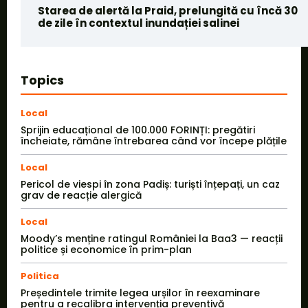
Starea de alertă la Praid, prelungită cu încă 30
de zile în contextul inundației salinei
Topics
Local
Sprijin educațional de 100.000 FORINȚI: pregătiri
încheiate, rămâne întrebarea când vor începe plățile
Local
Pericol de viespi în zona Padiș: turiști înțepați, un caz
grav de reacție alergică
Local
Moody’s menține ratingul României la Baa3 — reacții
politice și economice în prim-plan
Politica
Președintele trimite legea urșilor în reexaminare
pentru a recalibra intervenția preventivă