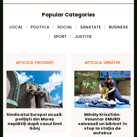
Popular Categories
LOCAL
POLITICA
SOCIAL
SANATATE
BUSINESS
SPORT
JUSTITIE
ARTICOLUL PRECEDENT
ARTICOLUL URMĂTOR
Sindicatul Europol acuză:
Mihály Krisztián:
polițiști din Mureș
Voluntar SMURD
neplătiți după cazul Emil
salvează un bărbat în
Gânj
stop la stația de
autobuz