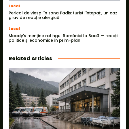
Local
Pericol de viespi în zona Padiș: turiști înțepați, un caz
grav de reacție alergică
Local
Moody’s menține ratingul României la Baa3 — reacții
politice și economice în prim-plan
Related Articles