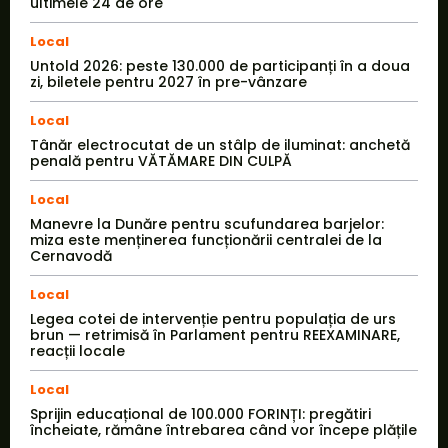
ultimele 24 de ore
Local
Untold 2026: peste 130.000 de participanți în a doua
zi, biletele pentru 2027 în pre-vânzare
Local
Tânăr electrocutat de un stâlp de iluminat: anchetă
penală pentru VĂTĂMARE DIN CULPĂ
Local
Manevre la Dunăre pentru scufundarea barjelor:
miza este menținerea funcționării centralei de la
Cernavodă
Local
Legea cotei de intervenție pentru populația de urs
brun — retrimisă în Parlament pentru REEXAMINARE,
reacții locale
Local
Sprijin educațional de 100.000 FORINȚI: pregătiri
încheiate, rămâne întrebarea când vor începe plățile