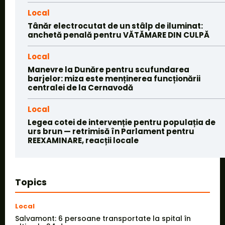
Local
Tânăr electrocutat de un stâlp de iluminat:
anchetă penală pentru VĂTĂMARE DIN CULPĂ
Local
Manevre la Dunăre pentru scufundarea
barjelor: miza este menținerea funcționării
centralei de la Cernavodă
Local
Legea cotei de intervenție pentru populația de
urs brun — retrimisă în Parlament pentru
REEXAMINARE, reacții locale
Topics
Local
Salvamont: 6 persoane transportate la spital în