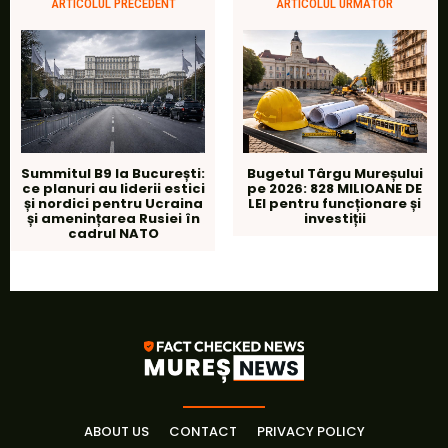
ARTICOLUL PRECEDENT
ARTICOLUL URMĂTOR
Summitul B9 la București:
Bugetul Târgu Mureșului
ce planuri au liderii estici
pe 2026: 828 MILIOANE DE
și nordici pentru Ucraina
LEI pentru funcționare și
și amenințarea Rusiei în
investiții
cadrul NATO
ABOUT US
CONTACT
PRIVACY POLICY