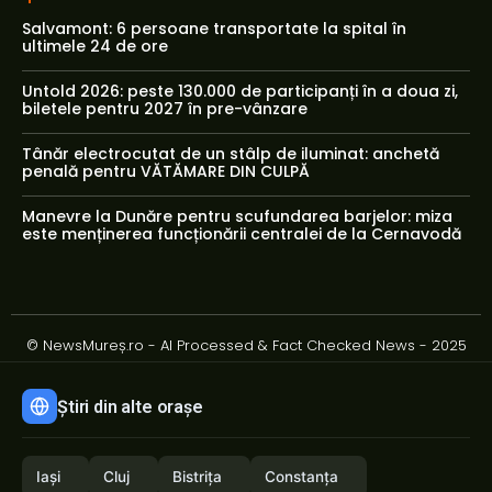
Salvamont: 6 persoane transportate la spital în
ultimele 24 de ore
Untold 2026: peste 130.000 de participanți în a doua zi,
biletele pentru 2027 în pre-vânzare
Tânăr electrocutat de un stâlp de iluminat: anchetă
penală pentru VĂTĂMARE DIN CULPĂ
Manevre la Dunăre pentru scufundarea barjelor: miza
este menținerea funcționării centralei de la Cernavodă
© NewsMureș.ro - AI Processed & Fact Checked News - 2025
Știri din alte orașe
Iași
Cluj
Bistrița
Constanța