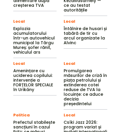
alimentare după
Kézdivásárhely —
creșterea TVA
ce au testat
autoritățile
Local
Local
Explozia
Întâlnire de husari și
acumulatorului
tabără de tir cu
într-un autovehicul
arcul organizate la
municipal la Târgu
Alvinc
Mureș: șofer rănit,
vehiculul ars
Local
Local
Amenințare cu
Promulgarea
uciderea copilului:
măsurilor de criză în
intervenție a
piața petrolului și
FORȚELOR SPECIALE
extinderea cotei
în Urikány
reduse de TVA la
locuințe: ce aduce
decizia
președintelui
Politica
Local
Prefectul stabilește
Csíki Jazz 2026:
sancțiuni în cazul
program variat și
Fritz: ce măsuri
invitați internaționali