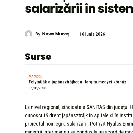
salarizării în sist
By
News Mureș
16 iunie 2026
Surse
MASZOL
Folytatják a japánsztrájkot a Hargita megyei kórházakban és a szociális intézményekben
15/06/2026
La nivel regional, sindicatele SANITAS din județul
cunoscută drept japánsztrájk în spitale și în institu
proiectul noii legi a salarizării. Potrivit Nyulas Emm
miniștrii interimar nu au condus la un acord de mod