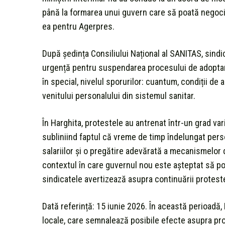
până la formarea unui guvern care să poată negocia
ea pentru Agerpres.
După ședința Consiliului Național al SANITAS, sind
urgență pentru suspendarea procesului de adoptare a
în special, nivelul sporurilor: cuantum, condiții d
venitului personalului din sistemul sanitar.
În Harghita, protestele au antrenat într-un grad vari
subliniind faptul că vreme de timp îndelungat person
salariilor și o pregătire adevărată a mecanismelor 
contextul în care guvernul nou este așteptat să poa
sindicatele avertizează asupra continuării protest
Dată referință: 15 iunie 2026. În această perioadă,
locale, care semnalează posibile efecte asupra prog