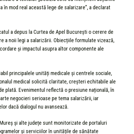
 în mod real această lege de salarizare”, a declarat
icatul a depus la Curtea de Apel București o cerere de
 noii legi a salarizării. Obiecțiile formulate vizează,
e acordare și impactul asupra altor componente ale
abil principalele unități medicale și centrele sociale,
alul medical solicită claritate, creșteri echitabile ale
de plată. Evenimentul reflectă o presiune națională, în
rte negocieri serioase pe tema salarizării, iar
elor dacă dialogul nu avansează.
 Mureș și alte județe sunt monitorizate de portaluri
ramelor și serviciilor în unitățile de sănătate