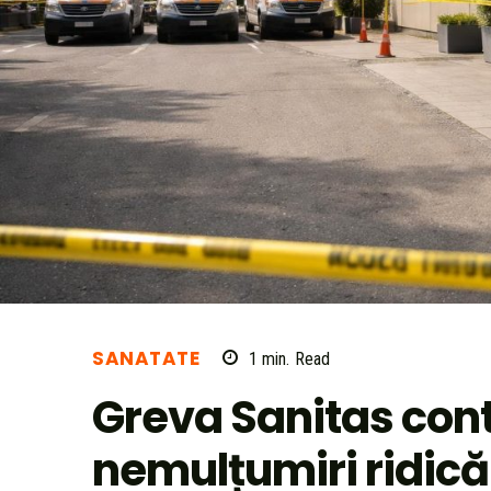
SANATATE
1
min.
Read
Greva Sanitas cont
nemulțumiri ridică