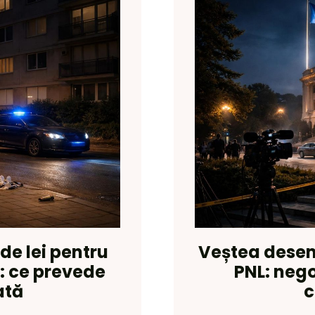
de lei pentru
Veștea desem
e: ce prevede
PNL: negoc
ată
c