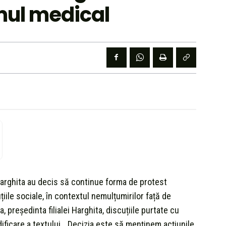
emul medical
 Harghita au decis să continue forma de protest
țiile sociale, în contextul nemulțumirilor față de
a, președinta filialei Harghita, discuțiile purtate cu
ificare a textului. „Decizia este să menținem acțiunile