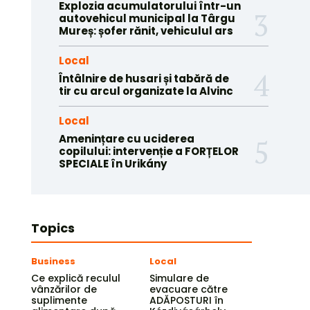
Explozia acumulatorului într-un
autovehicul municipal la Târgu
Mureș: șofer rănit, vehiculul ars
Local
Întâlnire de husari și tabără de
tir cu arcul organizate la Alvinc
Local
Amenințare cu uciderea
copilului: intervenție a FORȚELOR
SPECIALE în Urikány
Topics
Business
Local
Ce explică reculul
Simulare de
vânzărilor de
evacuare către
suplimente
ADĂPOSTURI în