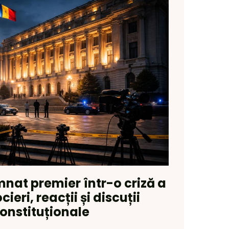
nat premier într-o criză a
ieri, reacții și discuții
onstituționale