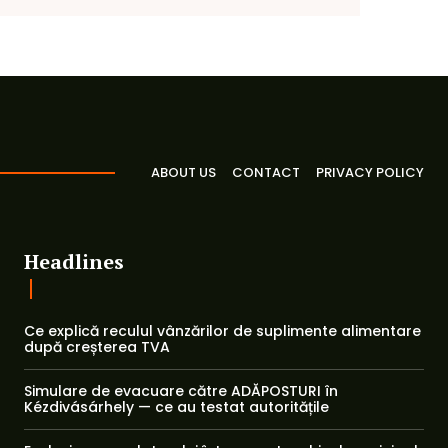
ABOUT US
CONTACT
PRIVACY POLICY
Headlines
Ce explică reculul vânzărilor de suplimente alimentare
după creșterea TVA
Simulare de evacuare către ADĂPOSTURI în
Kézdivásárhely — ce au testat autoritățile