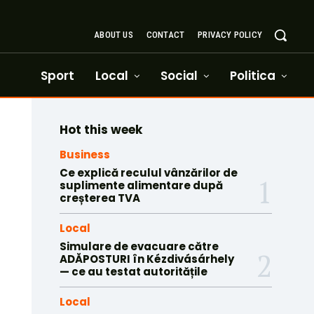
ABOUT US
CONTACT
PRIVACY POLICY
Sport
Local
Social
Politica
Hot this week
Business
Ce explică reculul vânzărilor de
suplimente alimentare după
creșterea TVA
Local
Simulare de evacuare către
ADĂPOSTURI în Kézdivásárhely
— ce au testat autoritățile
Local