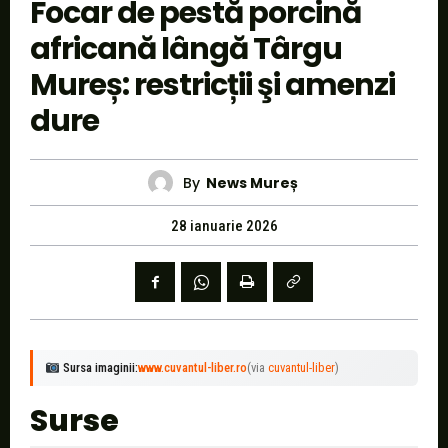
Focar de pestă porcină
africană lângă Târgu
Mureș: restricții şi amenzi
dure
By
News Mureș
28 ianuarie 2026
Sursa imaginii:
www.cuvantul-liber.ro
(via
cuvantul-liber
)
Surse