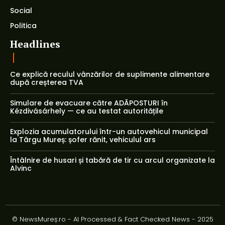
Social
Politica
Headlines
Ce explică reculul vânzărilor de suplimente alimentare
după creșterea TVA
Simulare de evacuare către ADĂPOSTURI în
Kézdivásárhely — ce au testat autoritățile
Explozia acumulatorului într-un autovehicul municipal
la Târgu Mureș: șofer rănit, vehiculul ars
Întâlnire de husari și tabără de tir cu arcul organizate la
Alvinc
© NewsMureș.ro - AI Processed & Fact Checked News - 2025