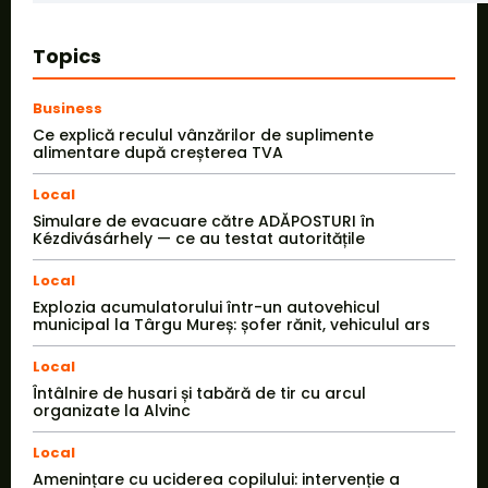
Topics
Business
Ce explică reculul vânzărilor de suplimente
alimentare după creșterea TVA
Local
Simulare de evacuare către ADĂPOSTURI în
Kézdivásárhely — ce au testat autoritățile
Local
Explozia acumulatorului într-un autovehicul
municipal la Târgu Mureș: șofer rănit, vehiculul ars
Local
Întâlnire de husari și tabără de tir cu arcul
organizate la Alvinc
Local
Amenințare cu uciderea copilului: intervenție a