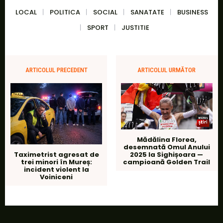
LOCAL
POLITICA
SOCIAL
SANATATE
BUSINESS
SPORT
JUSTITIE
ARTICOLUL PRECEDENT
ARTICOLUL URMĂTOR
Mădălina Florea,
desemnată Omul Anului
2025 la Sighișoara —
Taximetrist agresat de
campioană Golden Trail
trei minori în Mureș:
incident violent la
Voiniceni