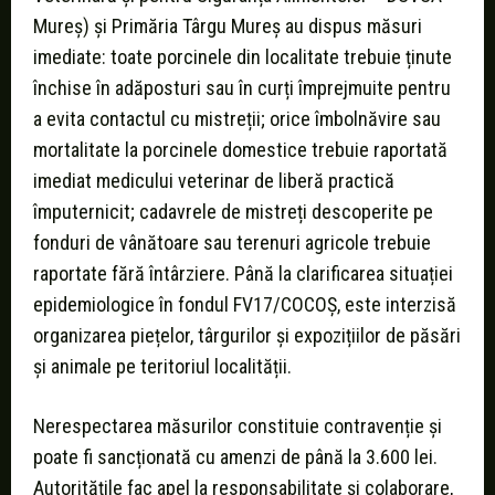
Mureș) și Primăria Târgu Mureș au dispus măsuri
imediate: toate porcinele din localitate trebuie ținute
închise în adăposturi sau în curți împrejmuite pentru
a evita contactul cu mistreții; orice îmbolnăvire sau
mortalitate la porcinele domestice trebuie raportată
imediat medicului veterinar de liberă practică
împuternicit; cadavrele de mistreți descoperite pe
fonduri de vânătoare sau terenuri agricole trebuie
raportate fără întârziere. Până la clarificarea situației
epidemiologice în fondul FV17/COCOȘ, este interzisă
organizarea piețelor, târgurilor și expozițiilor de păsări
și animale pe teritoriul localității.
Nerespectarea măsurilor constituie contravenție și
poate fi sancționată cu amenzi de până la 3.600 lei.
Autoritățile fac apel la responsabilitate și colaborare,