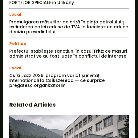
FORȚELOR SPECIALE în Urikány
Local
Promulgarea măsurilor de criză în piața petrolului și
extinderea cotei reduse de TVA la locuințe: ce aduce
decizia președintelui
Politica
Prefectul stabilește sancțiuni în cazul Fritz: ce măsuri
administrative au fost luate în conflictul de interese
Local
Csíki Jazz 2026: program variat și invitați
internaționali la Csíkszereda — ce surprize
pregătesc organizatorii?
Related Articles