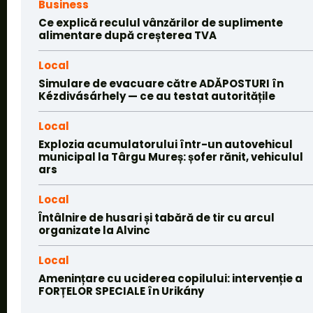
Business
Ce explică reculul vânzărilor de suplimente
alimentare după creșterea TVA
Local
Simulare de evacuare către ADĂPOSTURI în
Kézdivásárhely — ce au testat autoritățile
Local
Explozia acumulatorului într-un autovehicul
municipal la Târgu Mureș: șofer rănit, vehiculul
ars
Local
Întâlnire de husari și tabără de tir cu arcul
organizate la Alvinc
Local
Amenințare cu uciderea copilului: intervenție a
FORȚELOR SPECIALE în Urikány